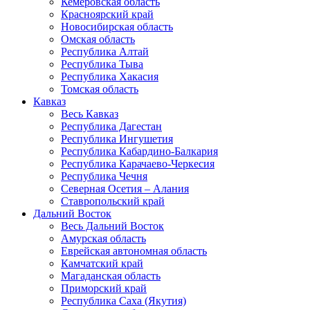
Кемеровская область
Красноярский край
Новосибирская область
Омская область
Республика Алтай
Республика Тыва
Республика Хакасия
Томская область
Кавказ
Весь Кавказ
Республика Дагестан
Республика Ингушетия
Республика Кабардино-Балкария
Республика Карачаево-Черкесия
Республика Чечня
Северная Осетия – Алания
Ставропольский край
Дальний Восток
Весь Дальний Восток
Амурская область
Еврейская автономная область
Камчатский край
Магаданская область
Приморский край
Республика Саха (Якутия)