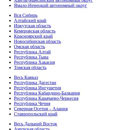
Ханты-Мансийский автономный округ
Ямало-Ненецкий автономный округ
Вся Сибирь
Алтайский край
Иркутская область
Кемеровская область
Красноярский край
Новосибирская область
Омская область
Республика Алтай
Республика Тыва
Республика Хакасия
Томская область
Весь Кавказ
Республика Дагестан
Республика Ингушетия
Республика Кабардино-Балкария
Республика Карачаево-Черкесия
Республика Чечня
Северная Осетия – Алания
Ставропольский край
Весь Дальний Восток
Амурская область