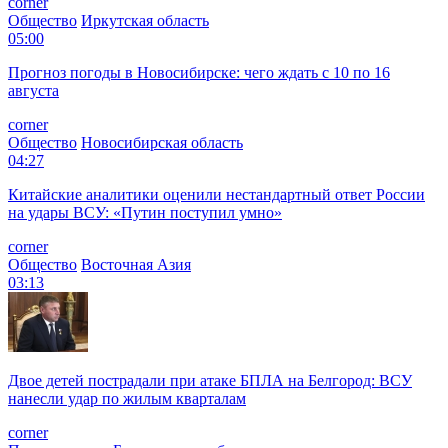
corner
Общество
Иркутская область
05:00
Прогноз погоды в Новосибирске: чего ждать с 10 по 16
августа
corner
Общество
Новосибирская область
04:27
Китайские аналитики оценили нестандартный ответ России
на удары ВСУ: «Путин поступил умно»
corner
Общество
Восточная Азия
03:13
Двое детей пострадали при атаке БПЛА на Белгород: ВСУ
нанесли удар по жилым кварталам
corner