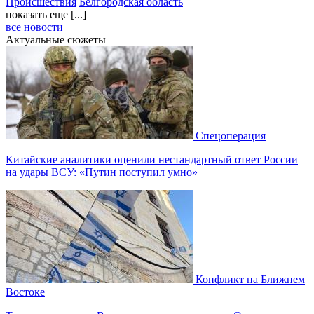
Происшествия
Белгородская область
показать еще [...]
все новости
Актуальные сюжеты
Спецоперация
Китайские аналитики оценили нестандартный ответ России
на удары ВСУ: «Путин поступил умно»
Конфликт на Ближнем
Востоке