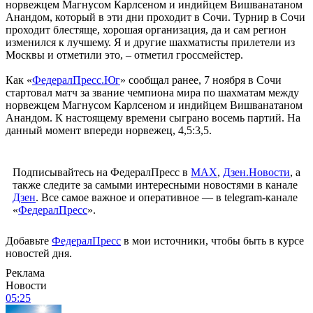
норвежцем Магнусом Карлсеном и индийцем Вишванатаном
Анандом, который в эти дни проходит в Сочи. Турнир в Сочи
проходит блестяще, хорошая организация, да и сам регион
изменился к лучшему. Я и другие шахматисты прилетели из
Москвы и отметили это, – отметил гроссмейстер.
Как «
ФедералПресс.Юг
» сообщал ранее, 7 ноября в Сочи
стартовал матч за звание чемпиона мира по шахматам между
норвежцем Магнусом Карлсеном и индийцем Вишванатаном
Анандом. К настоящему времени сыграно восемь партий. На
данный момент впереди норвежец, 4,5:3,5.
Подписывайтесь на ФедералПресс в
МАХ
,
Дзен.Новости
, а
также следите за самыми интересными новостями в канале
Дзен
. Все самое важное и оперативное — в telegram-канале
«
ФедералПресс
».
Добавьте
ФедералПресс
в мои источники, чтобы быть в курсе
новостей дня.
Реклама
Новости
05:25