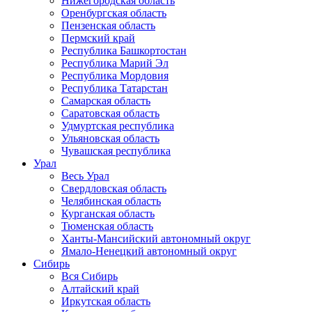
Нижегородская область
Оренбургская область
Пензенская область
Пермский край
Республика Башкортостан
Республика Марий Эл
Республика Мордовия
Республика Татарстан
Самарская область
Саратовская область
Удмуртская республика
Ульяновская область
Чувашская республика
Урал
Весь Урал
Свердловская область
Челябинская область
Курганская область
Тюменская область
Ханты-Мансийский автономный округ
Ямало-Ненецкий автономный округ
Сибирь
Вся Сибирь
Алтайский край
Иркутская область