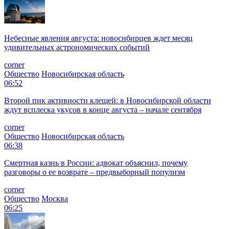
Небесные явления августа: новосибирцев ждет месяц
удивительных астрономических событий
corner
Общество
Новосибирская область
06:52
Второй пик активности клещей: в Новосибирской области
ждут всплеска укусов в конце августа – начале сентября
corner
Общество
Новосибирская область
06:38
Смертная казнь в России: адвокат объяснил, почему
разговоры о ее возврате – предвыборный популизм
corner
Общество
Москва
06:25