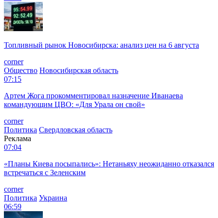
Топливный рынок Новосибирска: анализ цен на 6 августа
corner
Общество
Новосибирская область
07:15
Артем Жога прокомментировал назначение Иванаева
командующим ЦВО: «Для Урала он свой»
corner
Политика
Свердловская область
Реклама
07:04
«Планы Киева посыпались»: Нетаньяху неожиданно отказался
встречаться с Зеленским
corner
Политика
Украина
06:59