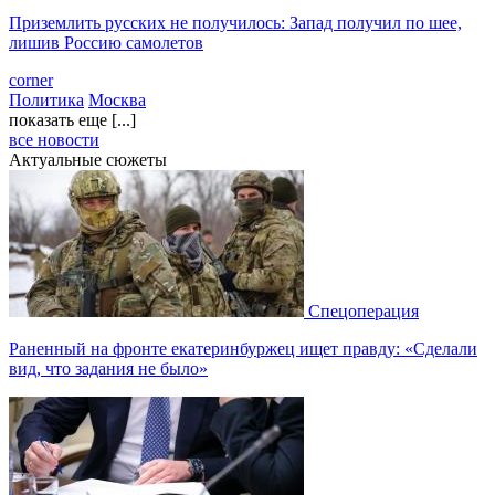
Приземлить русских не получилось: Запад получил по шее,
лишив Россию самолетов
corner
Политика
Москва
показать еще [...]
все новости
Актуальные сюжеты
Спецоперация
Раненный на фронте екатеринбуржец ищет правду: «Сделали
вид, что задания не было»