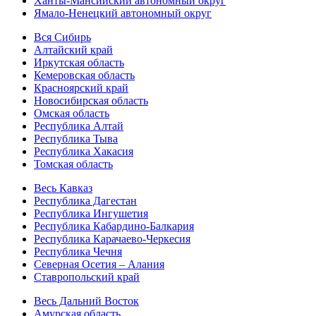
Ханты-Мансийский автономный округ
Ямало-Ненецкий автономный округ
Вся Сибирь
Алтайский край
Иркутская область
Кемеровская область
Красноярский край
Новосибирская область
Омская область
Республика Алтай
Республика Тыва
Республика Хакасия
Томская область
Весь Кавказ
Республика Дагестан
Республика Ингушетия
Республика Кабардино-Балкария
Республика Карачаево-Черкесия
Республика Чечня
Северная Осетия – Алания
Ставропольский край
Весь Дальний Восток
Амурская область