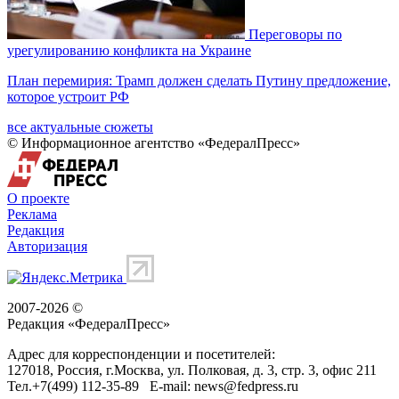
Переговоры по
урегулированию конфликта на Украине
План перемирия: Трамп должен сделать Путину предложение,
которое устроит РФ
все актуальные сюжеты
© Информационное агентство «ФедералПресс»
О проекте
Реклама
Редакция
Авторизация
2007-2026 ©
Редакция «
ФедералПресс
»
Адрес для корреспонденции и посетителей:
127018
, Россия, г.
Москва
,
ул. Полковая, д. 3, стр. 3
, офис 211
Тел.
+7(499) 112-35-89
E-mail:
news@fedpress.ru