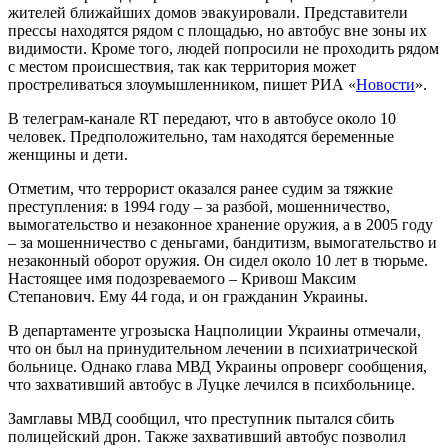
жителей ближайших домов эвакуировали. Представители
прессы находятся рядом с площадью, но автобус вне зоны их
видимости. Кроме того, людей попросили не проходить рядом
с местом происшествия, так как территория может
простреливаться злоумышленником, пишет РИА «
Новости
».
В телеграм-канале RT передают, что в автобусе около 10
человек. Предположительно, там находятся беременные
женщины и дети.
Отметим, что террорист оказался ранее судим за тяжкие
преступления: в 1994 году – за разбой, мошенничество,
вымогательство и незаконное хранение оружия, а в 2005 году
– за мошенничество с деньгами, бандитизм, вымогательство и
незаконный оборот оружия. Он сидел около 10 лет в тюрьме.
Настоящее имя подозреваемого – Кривош Максим
Степанович. Ему 44 года, и он гражданин Украины.
В департаменте угрозыска Нацполиции Украины отмечали,
что он был на принудительном лечении в психиатрической
больнице. Однако глава МВД Украины опроверг сообщения,
что захвативший автобус в Луцке лечился в психбольнице.
Замглавы МВД сообщил, что преступник пытался сбить
полицейский дрон. Также захвативший автобус позволил