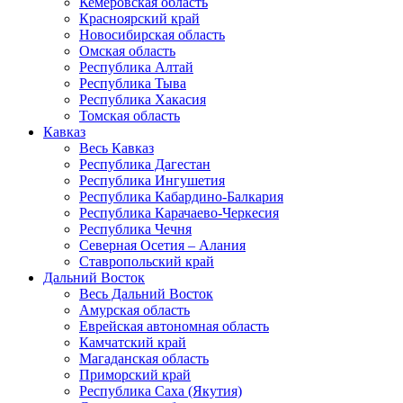
Кемеровская область
Красноярский край
Новосибирская область
Омская область
Республика Алтай
Республика Тыва
Республика Хакасия
Томская область
Кавказ
Весь Кавказ
Республика Дагестан
Республика Ингушетия
Республика Кабардино-Балкария
Республика Карачаево-Черкесия
Республика Чечня
Северная Осетия – Алания
Ставропольский край
Дальний Восток
Весь Дальний Восток
Амурская область
Еврейская автономная область
Камчатский край
Магаданская область
Приморский край
Республика Саха (Якутия)