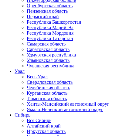
Нижегородская область
Оренбургская область
Пензенская область
Пермский край
Республика Башкортостан
Республика Марий Эл
Республика Мордовия
Республика Татарстан
Самарская область
Саратовская область
Удмуртская республика
Ульяновская область
Чувашская республика
Урал
Весь Урал
Свердловская область
Челябинская область
Курганская область
Тюменская область
Ханты-Мансийский автономный округ
Ямало-Ненецкий автономный округ
Сибирь
Вся Сибирь
Алтайский край
Иркутская область