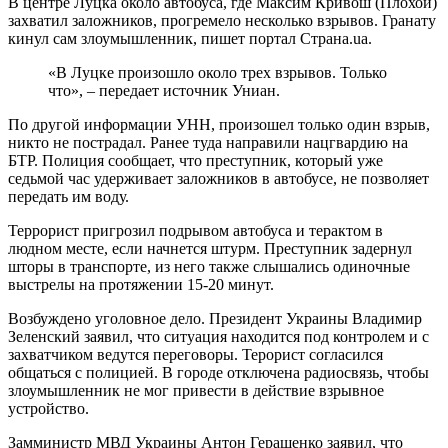
В центре Луцка около автобуса, где Максим Кривош (Плохой)
захватил заложников, прогремело несколько взрывов. Гранату
кинул сам злоумышленник, пишет портал Страна.ua.
«В Луцке произошло около трех взрывов. Только
что», – передает источник Униан.
По другой информации УНН, произошел только один взрыв,
никто не пострадал. Ранее туда направили нацгвардию на
БТР. Полиция сообщает, что преступник, который уже
седьмой час удерживает заложников в автобусе, не позволяет
передать им воду.
Террорист пригрозил подрывом автобуса и терактом в
людном месте, если начнется штурм. Преступник задернул
шторы в транспорте, из него также слышались одиночные
выстрелы на протяжении 15-20 минут.
Возбуждено уголовное дело. Президент Украины Владимир
Зеленский заявил, что ситуация находится под контролем и с
захватчиком ведутся переговоры. Терорист согласился
общаться с полицией. В городе отключена радиосвязь, чтобы
злоумышленник не мог привести в действие взрывное
устройство.
Замминистр МВД Украины Антон Геращенко заявил, что