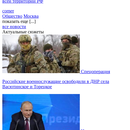
всей территории РФ
corner
Общество
Москва
показать еще [...]
все новости
Актуальные сюжеты
Спецоперация
Российские военнослужащие освободили в ДНР села
Васютинское и Торецкое