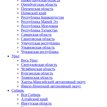
Нижегородская область
Оренбургская область
Пензенская область
Пермский край
Республика Башкортостан
Республика Марий Эл
Республика Мордовия
Республика Татарстан
Самарская область
Саратовская область
Удмуртская республика
Ульяновская область
Чувашская республика
Урал
Весь Урал
Свердловская область
Челябинская область
Курганская область
Тюменская область
Ханты-Мансийский автономный округ
Ямало-Ненецкий автономный округ
Сибирь
Вся Сибирь
Алтайский край
Иркутская область