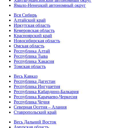
Ханты-Мансийский автономный округ
Ямало-Ненецкий автономный округ
Вся Сибирь
Алтайский край
Иркутская область
Кемеровская область
Красноярский край
Новосибирская область
Омская область
Республика Алтай
Республика Тыва
Республика Хакасия
Томская область
Весь Кавказ
Республика Дагестан
Республика Ингушетия
Республика Кабардино-Балкария
Республика Карачаево-Черкесия
Республика Чечня
Северная Осетия – Алания
Ставропольский край
Весь Дальний Восток
Амурская область