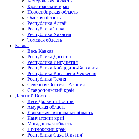
Кемеровская область
Красноярский край
Новосибирская область
Омская область
Республика Алтай
Республика Тыва
Республика Хакасия
Томская область
Кавказ
Весь Кавказ
Республика Дагестан
Республика Ингушетия
Республика Кабардино-Балкария
Республика Карачаево-Черкесия
Республика Чечня
Северная Осетия – Алания
Ставропольский край
Дальний Восток
Весь Дальний Восток
Амурская область
Еврейская автономная область
Камчатский край
Магаданская область
Приморский край
Республика Саха (Якутия)