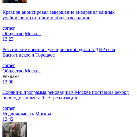
Кравцов анонсировал завершение внедрения единых
учебников по истории и обществознанию
corner
Общество
Москва
13:23
Российские военнослужащие освободили в ДНР села
Васютинское и Торецкое
corner
Общество
Москва
Реклама
13:08
Собянин: программа реновации в Москве поставила рекорд
по вводу жилья за 9 лет реализации
corner
Недвижимость
Москва
12:42