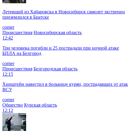
Летевший из Хабаровска в Новосибирск самолет экстренно
приземлился в Братске
corner
Происшествия
Новосибирская область
12:42
Три человека погибли и 25 пострадали при ночной атаке
БПЛА на Белгород
corner
Происшествия
Белгородская область
12:15
Хинштейн навестил в больнице курян, пострадавших от атак
ВСУ
corner
Общество
Курская область
12:12