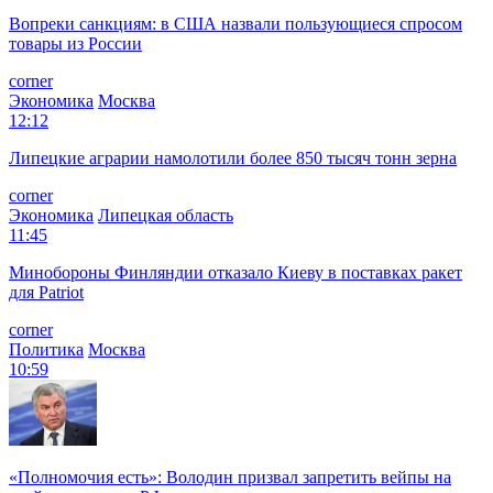
Вопреки санкциям: в США назвали пользующиеся спросом
товары из России
corner
Экономика
Москва
12:12
Липецкие аграрии намолотили более 850 тысяч тонн зерна
corner
Экономика
Липецкая область
11:45
Минобороны Финляндии отказало Киеву в поставках ракет
для Patriot
corner
Политика
Москва
10:59
«Полномочия есть»: Володин призвал запретить вейпы на