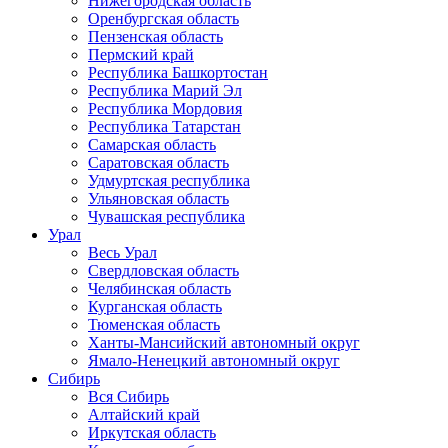
Нижегородская область
Оренбургская область
Пензенская область
Пермский край
Республика Башкортостан
Республика Марий Эл
Республика Мордовия
Республика Татарстан
Самарская область
Саратовская область
Удмуртская республика
Ульяновская область
Чувашская республика
Урал
Весь Урал
Свердловская область
Челябинская область
Курганская область
Тюменская область
Ханты-Мансийский автономный округ
Ямало-Ненецкий автономный округ
Сибирь
Вся Сибирь
Алтайский край
Иркутская область