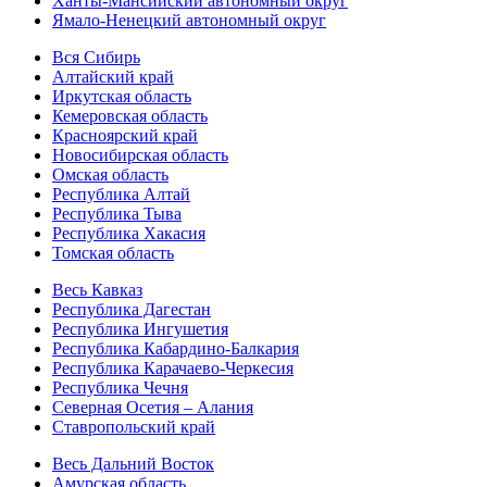
Ханты-Мансийский автономный округ
Ямало-Ненецкий автономный округ
Вся Сибирь
Алтайский край
Иркутская область
Кемеровская область
Красноярский край
Новосибирская область
Омская область
Республика Алтай
Республика Тыва
Республика Хакасия
Томская область
Весь Кавказ
Республика Дагестан
Республика Ингушетия
Республика Кабардино-Балкария
Республика Карачаево-Черкесия
Республика Чечня
Северная Осетия – Алания
Ставропольский край
Весь Дальний Восток
Амурская область