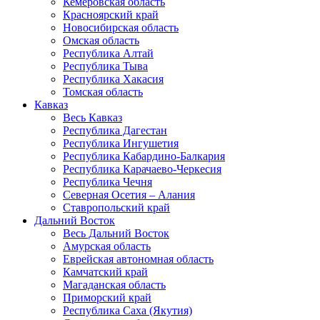
Кемеровская область
Красноярский край
Новосибирская область
Омская область
Республика Алтай
Республика Тыва
Республика Хакасия
Томская область
Кавказ
Весь Кавказ
Республика Дагестан
Республика Ингушетия
Республика Кабардино-Балкария
Республика Карачаево-Черкесия
Республика Чечня
Северная Осетия – Алания
Ставропольский край
Дальний Восток
Весь Дальний Восток
Амурская область
Еврейская автономная область
Камчатский край
Магаданская область
Приморский край
Республика Саха (Якутия)