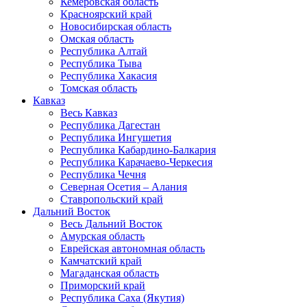
Кемеровская область
Красноярский край
Новосибирская область
Омская область
Республика Алтай
Республика Тыва
Республика Хакасия
Томская область
Кавказ
Весь Кавказ
Республика Дагестан
Республика Ингушетия
Республика Кабардино-Балкария
Республика Карачаево-Черкесия
Республика Чечня
Северная Осетия – Алания
Ставропольский край
Дальний Восток
Весь Дальний Восток
Амурская область
Еврейская автономная область
Камчатский край
Магаданская область
Приморский край
Республика Саха (Якутия)