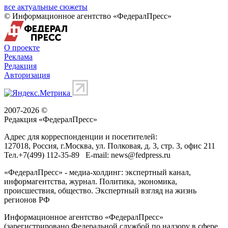
все актуальные сюжеты
© Информационное агентство «ФедералПресс»
О проекте
Реклама
Редакция
Авторизация
2007-2026 ©
Редакция «
ФедералПресс
»
Адрес для корреспонденции и посетителей:
127018
, Россия, г.
Москва
,
ул. Полковая, д. 3, стр. 3
, офис 211
Тел.
+7(499) 112-35-89
E-mail:
news@fedpress.ru
«ФедералПресс» - медиа-холдинг: экспертный канал,
информагентства, журнал. Политика, экономика,
происшествия, общество. Экспертный взгляд на жизнь
регионов РФ
Информационное агентство «ФедералПресс»
(зарегистрировано Федеральной службой по надзору в сфере