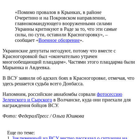
«Помимо провалов в Крынках, в районе
Очеретино и на Покровском направлении,
главнокомандующего вооруженными силами
Украины критикуют в Раде за то, что эти самые
силы, по сути, оставили Красногоровку», –
сообщает «
Военное обозрение
».
Украинские депутаты негодуют, потому что вместе с
Красногоровкой был «окончательно утрачен
многообещающий плацдарм». Частями этого плацдарма были
Марьинка и Авдеевка.
В ВСУ заявили об адских боях в Красногоровке, отмечая, что
здесь решается судьба всего Донбасса.
Напомним, российские авиабомбы сорвали
фотосессию
Зеленского и Сырского
в Волчанске, куда они приехали для
награждения бойцов ВСУ.
Фото: ФедералПресс / Ольга Юшкова
Еще по теме:
1.
Заключенный из ВСУ честно рассказал о ситуации на