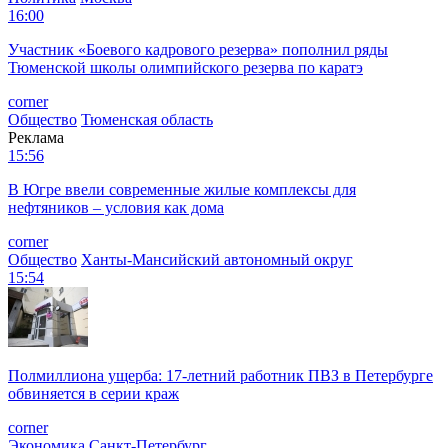
16:00
Участник «Боевого кадрового резерва» пополнил ряды
Тюменской школы олимпийского резерва по каратэ
corner
Общество
Тюменская область
Реклама
15:56
В Югре ввели современные жилые комплексы для
нефтяников – условия как дома
corner
Общество
Ханты-Мансийский автономный округ
15:54
Полмиллиона ущерба: 17-летний работник ПВЗ в Петербурге
обвиняется в серии краж
corner
Экономика
Санкт-Петербург