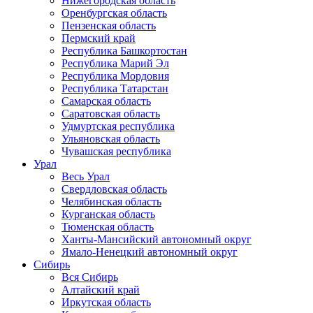
Нижегородская область
Оренбургская область
Пензенская область
Пермский край
Республика Башкортостан
Республика Марий Эл
Республика Мордовия
Республика Татарстан
Самарская область
Саратовская область
Удмуртская республика
Ульяновская область
Чувашская республика
Урал
Весь Урал
Свердловская область
Челябинская область
Курганская область
Тюменская область
Ханты-Мансийский автономный округ
Ямало-Ненецкий автономный округ
Сибирь
Вся Сибирь
Алтайский край
Иркутская область