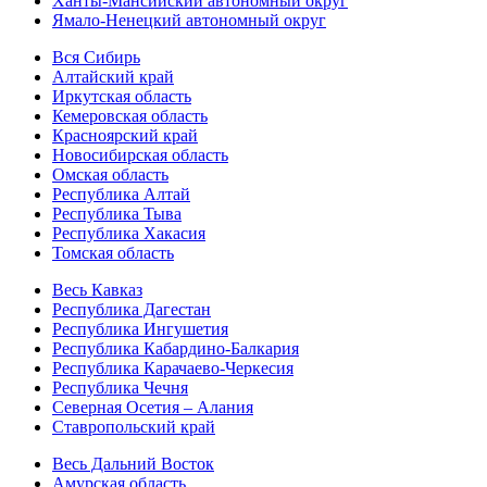
Ханты-Мансийский автономный округ
Ямало-Ненецкий автономный округ
Вся Сибирь
Алтайский край
Иркутская область
Кемеровская область
Красноярский край
Новосибирская область
Омская область
Республика Алтай
Республика Тыва
Республика Хакасия
Томская область
Весь Кавказ
Республика Дагестан
Республика Ингушетия
Республика Кабардино-Балкария
Республика Карачаево-Черкесия
Республика Чечня
Северная Осетия – Алания
Ставропольский край
Весь Дальний Восток
Амурская область