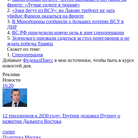
фронте: «Лучше сидите в тюрьме»
2.
«Зэки бегут из ВСУ»: во Львове требуют не дать
убийце Фарион оказаться на фронте
3.
В Минобороны сообщили о больших потерях ВСУ в
ДНР
4.
ВС РФ определили новую цель в зоне спецоперации
5.
Зеленского призвали садиться за стол переговоров и не
ждать победы Трампа
Сюжет по теме:
1.
Спецоперация
Добавьте
ФедералПресс
в мои источники, чтобы быть в курсе
новостей дня.
Реклама
Новости
16:20
12 триллионов к 2030 году: Трутнев доложил Путину о
развитии Дальнего Востока
corner
Политика
Москва