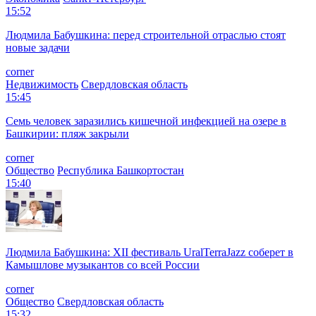
15:52
Людмила Бабушкина: перед строительной отраслью стоят
новые задачи
corner
Недвижимость
Свердловская область
15:45
Семь человек заразились кишечной инфекцией на озере в
Башкирии: пляж закрыли
corner
Общество
Республика Башкортостан
15:40
Людмила Бабушкина: XII фестиваль UralTerraJazz соберет в
Камышлове музыкантов со всей России
corner
Общество
Свердловская область
15:32