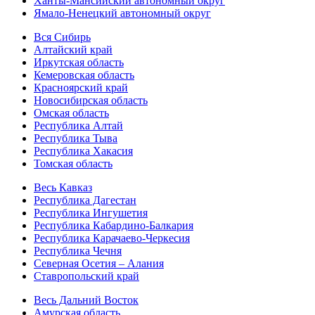
Ханты-Мансийский автономный округ
Ямало-Ненецкий автономный округ
Вся Сибирь
Алтайский край
Иркутская область
Кемеровская область
Красноярский край
Новосибирская область
Омская область
Республика Алтай
Республика Тыва
Республика Хакасия
Томская область
Весь Кавказ
Республика Дагестан
Республика Ингушетия
Республика Кабардино-Балкария
Республика Карачаево-Черкесия
Республика Чечня
Северная Осетия – Алания
Ставропольский край
Весь Дальний Восток
Амурская область