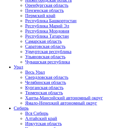
Нижегородская область
Оренбургская область
Пензенская область
Пермский край
Республика Башкортостан
Республика Марий Эл
Республика Мордовия
Республика Татарстан
Самарская область
Саратовская область
Удмуртская республика
Ульяновская область
Чувашская республика
Урал
Весь Урал
Свердловская область
Челябинская область
Курганская область
Тюменская область
Ханты-Мансийский автономный округ
Ямало-Ненецкий автономный округ
Сибирь
Вся Сибирь
Алтайский край
Иркутская область