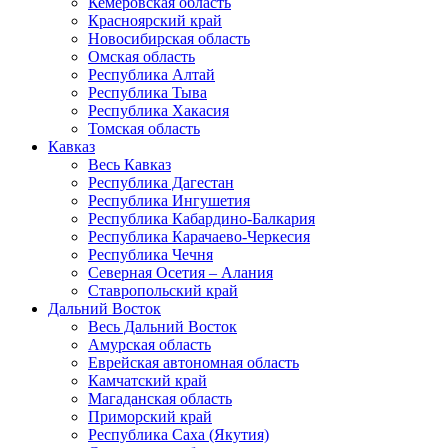
Кемеровская область
Красноярский край
Новосибирская область
Омская область
Республика Алтай
Республика Тыва
Республика Хакасия
Томская область
Кавказ
Весь Кавказ
Республика Дагестан
Республика Ингушетия
Республика Кабардино-Балкария
Республика Карачаево-Черкесия
Республика Чечня
Северная Осетия – Алания
Ставропольский край
Дальний Восток
Весь Дальний Восток
Амурская область
Еврейская автономная область
Камчатский край
Магаданская область
Приморский край
Республика Саха (Якутия)