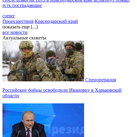
есть пострадавшие
corner
Происшествия
Краснодарский край
показать еще [...]
все новости
Актуальные сюжеты
Спецоперация
Российские бойцы освободили Ивановку в Харьковской
области