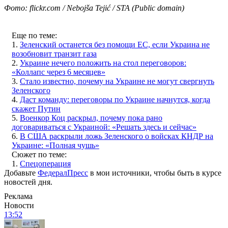
Фото: flickr.com / Nebojša Tejić / STA (Public domain)
Еще по теме:
1.
Зеленский останется без помощи ЕС, если Украина не
возобновит транзит газа
2.
Украине нечего положить на стол переговоров:
«Коллапс через 6 месяцев»
3.
Стало известно, почему на Украине не могут свергнуть
Зеленского
4.
Даст команду: переговоры по Украине начнутся, когда
скажет Путин
5.
Военкор Коц раскрыл, почему пока рано
договариваться с Украиной: «Решать здесь и сейчас»
6.
В США раскрыли ложь Зеленского о войсках КНДР на
Украине: «Полная чушь»
Сюжет по теме:
1.
Спецоперация
Добавьте
ФедералПресс
в мои источники, чтобы быть в курсе
новостей дня.
Реклама
Новости
13:52