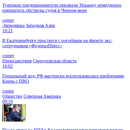
Турецкие предприниматели призвали Украину немедленно
прекратить обстрелы судов в Черном море
corner
Экономика
Западная Азия
10:21
В Екатеринбурге простятся с погибшим на фронте экс-
сотрудником «ФедералПресс»
corner
Происшествия
Свердловская область
10:02
Гениальный ход: РФ мастерски воспользовалась проблемами
Киева с ПВО
corner
Общество
Северная Америка
09:19
После атаки на НПЗ в Краснодарском крае вспыхнул пожар: