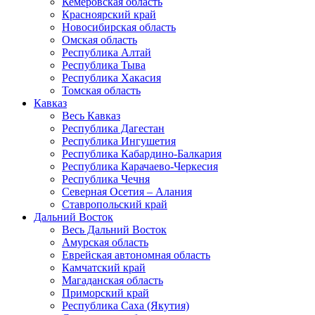
Кемеровская область
Красноярский край
Новосибирская область
Омская область
Республика Алтай
Республика Тыва
Республика Хакасия
Томская область
Кавказ
Весь Кавказ
Республика Дагестан
Республика Ингушетия
Республика Кабардино-Балкария
Республика Карачаево-Черкесия
Республика Чечня
Северная Осетия – Алания
Ставропольский край
Дальний Восток
Весь Дальний Восток
Амурская область
Еврейская автономная область
Камчатский край
Магаданская область
Приморский край
Республика Саха (Якутия)