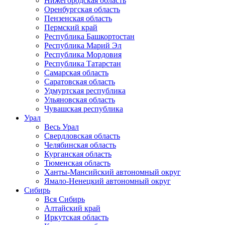
Нижегородская область
Оренбургская область
Пензенская область
Пермский край
Республика Башкортостан
Республика Марий Эл
Республика Мордовия
Республика Татарстан
Самарская область
Саратовская область
Удмуртская республика
Ульяновская область
Чувашская республика
Урал
Весь Урал
Свердловская область
Челябинская область
Курганская область
Тюменская область
Ханты-Мансийский автономный округ
Ямало-Ненецкий автономный округ
Сибирь
Вся Сибирь
Алтайский край
Иркутская область