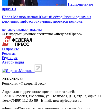
Национальные
проекты
Павел Малков назвал Южный обход Рязани одним из
ключевых инфраструктурных проектов региона
все актуальные сюжеты
© Информационное агентство «ФедералПресс»
О проекте
Реклама
Редакция
Авторизация
2007-2026 ©
Редакция «
ФедералПресс
»
Адрес для корреспонденции и посетителей:
127018
, Россия, г.
Москва
,
ул. Полковая, д. 3, стр. 3
, офис 211
Тел.
+7(499) 112-35-89
E-mail:
news@fedpress.ru
«ФедералПресс» - медиа-холдинг: экспертный канал,