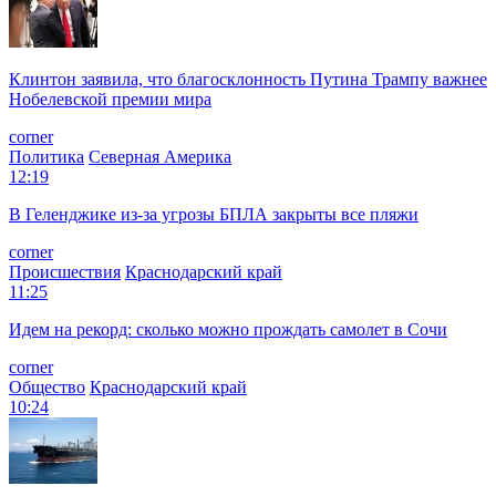
Клинтон заявила, что благосклонность Путина Трампу важнее
Нобелевской премии мира
corner
Политика
Северная Америка
12:19
В Геленджике из-за угрозы БПЛА закрыты все пляжи
corner
Происшествия
Краснодарский край
11:25
Идем на рекорд: сколько можно прождать самолет в Сочи
corner
Общество
Краснодарский край
10:24