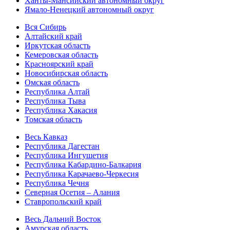
Ханты-Мансийский автономный округ
Ямало-Ненецкий автономный округ
Вся Сибирь
Алтайский край
Иркутская область
Кемеровская область
Красноярский край
Новосибирская область
Омская область
Республика Алтай
Республика Тыва
Республика Хакасия
Томская область
Весь Кавказ
Республика Дагестан
Республика Ингушетия
Республика Кабардино-Балкария
Республика Карачаево-Черкесия
Республика Чечня
Северная Осетия – Алания
Ставропольский край
Весь Дальний Восток
Амурская область