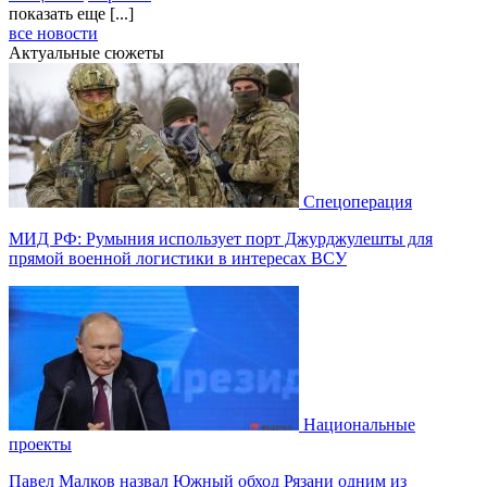
показать еще [...]
все новости
Актуальные сюжеты
Спецоперация
МИД РФ: Румыния использует порт Джурджулешты для
прямой военной логистики в интересах ВСУ
Национальные
проекты
Павел Малков назвал Южный обход Рязани одним из