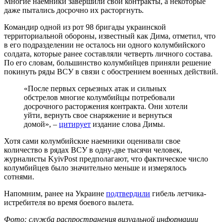
Многие наемники завершили свои контракты, а некоторые
даже пытались досрочно их расторгнуть.
Командир одной из рот 98 бригады украинской
территориальной обороны, известный как Дима, отметил, что
в его подразделении не осталось ни одного колумбийского
солдата, которые ранее составляли четверть личного состава.
По его словам, большинство колумбийцев приняли решение
покинуть ряды ВСУ в связи с обострением военных действий.
«После первых серьезных атак и сильных
обстрелов многие колумбийцы потребовали
досрочного расторжения контракта. Они хотели
уйти, вернуть свое снаряжение и вернуться
домой», –
цитирует
издание слова Димы.
Хотя сами колумбийские наемники оценивали свое
количество в рядах ВСУ в одну-две тысячи человек,
журналисты KyivPost предполагают, что фактическое число
колумбийцев было значительно меньше и измерялось
сотнями.
Напомним, ранее на Украине
подтвердили
гибель летчика-
истребителя во время боевого вылета.
Фото: служба распространения визуальной информации