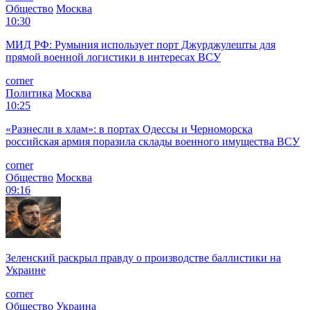
Общество
Москва
10:30
МИД РФ: Румыния использует порт Джурджулешты для
прямой военной логистики в интересах ВСУ
corner
Политика
Москва
10:25
«Разнесли в хлам»: в портах Одессы и Черноморска
российская армия поразила склады военного имущества ВСУ
corner
Общество
Москва
09:16
Зеленский раскрыл правду о производстве баллистики на
Украине
corner
Общество
Украина