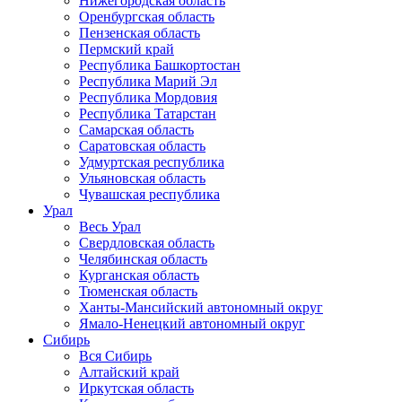
Нижегородская область
Оренбургская область
Пензенская область
Пермский край
Республика Башкортостан
Республика Марий Эл
Республика Мордовия
Республика Татарстан
Самарская область
Саратовская область
Удмуртская республика
Ульяновская область
Чувашская республика
Урал
Весь Урал
Свердловская область
Челябинская область
Курганская область
Тюменская область
Ханты-Мансийский автономный округ
Ямало-Ненецкий автономный округ
Сибирь
Вся Сибирь
Алтайский край
Иркутская область