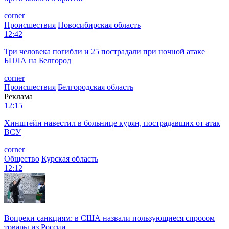
corner
Происшествия
Новосибирская область
12:42
Три человека погибли и 25 пострадали при ночной атаке
БПЛА на Белгород
corner
Происшествия
Белгородская область
Реклама
12:15
Хинштейн навестил в больнице курян, пострадавших от атак
ВСУ
corner
Общество
Курская область
12:12
Вопреки санкциям: в США назвали пользующиеся спросом
товары из России