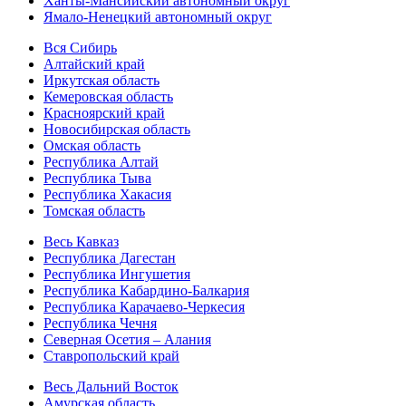
Ханты-Мансийский автономный округ
Ямало-Ненецкий автономный округ
Вся Сибирь
Алтайский край
Иркутская область
Кемеровская область
Красноярский край
Новосибирская область
Омская область
Республика Алтай
Республика Тыва
Республика Хакасия
Томская область
Весь Кавказ
Республика Дагестан
Республика Ингушетия
Республика Кабардино-Балкария
Республика Карачаево-Черкесия
Республика Чечня
Северная Осетия – Алания
Ставропольский край
Весь Дальний Восток
Амурская область