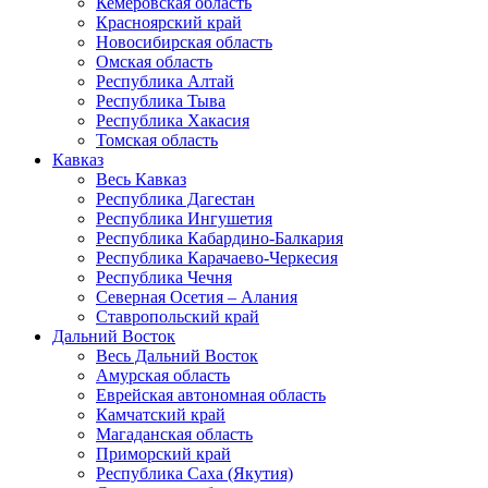
Кемеровская область
Красноярский край
Новосибирская область
Омская область
Республика Алтай
Республика Тыва
Республика Хакасия
Томская область
Кавказ
Весь Кавказ
Республика Дагестан
Республика Ингушетия
Республика Кабардино-Балкария
Республика Карачаево-Черкесия
Республика Чечня
Северная Осетия – Алания
Ставропольский край
Дальний Восток
Весь Дальний Восток
Амурская область
Еврейская автономная область
Камчатский край
Магаданская область
Приморский край
Республика Саха (Якутия)