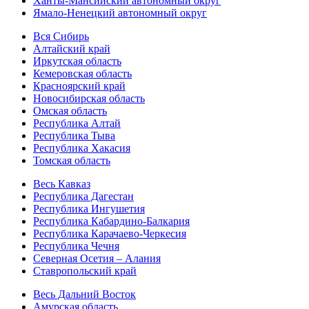
Ханты-Мансийский автономный округ
Ямало-Ненецкий автономный округ
Вся Сибирь
Алтайский край
Иркутская область
Кемеровская область
Красноярский край
Новосибирская область
Омская область
Республика Алтай
Республика Тыва
Республика Хакасия
Томская область
Весь Кавказ
Республика Дагестан
Республика Ингушетия
Республика Кабардино-Балкария
Республика Карачаево-Черкесия
Республика Чечня
Северная Осетия – Алания
Ставропольский край
Весь Дальний Восток
Амурская область