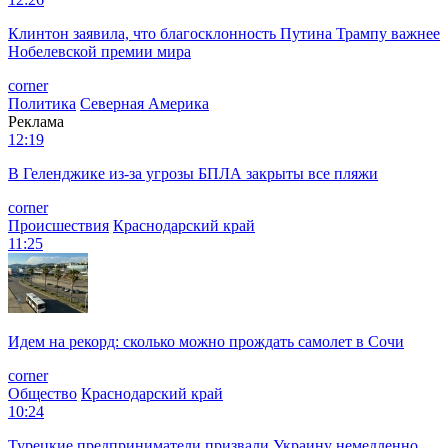
Клинтон заявила, что благосклонность Путина Трампу важнее
Нобелевской премии мира
corner
Политика
Северная Америка
Реклама
12:19
В Геленджике из-за угрозы БПЛА закрыты все пляжи
corner
Происшествия
Краснодарский край
11:25
Идем на рекорд: сколько можно прождать самолет в Сочи
corner
Общество
Краснодарский край
10:24
Турецкие предприниматели призвали Украину немедленно