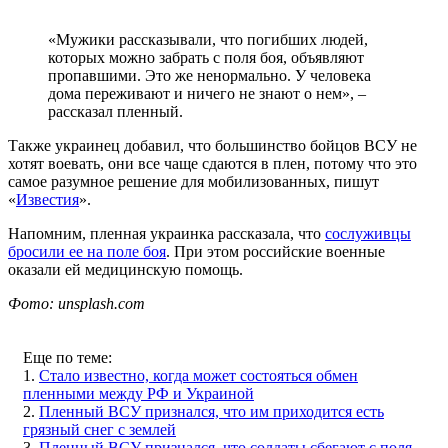
«Мужики рассказывали, что погибших людей,
которых можно забрать с поля боя, объявляют
пропавшими. Это же ненормально. У человека
дома переживают и ничего не знают о нем», –
рассказал пленный.
Также украинец добавил, что большинство бойцов ВСУ не
хотят воевать, они все чаще сдаются в плен, потому что это
самое разумное решение для мобилизованных, пишут
«
Известия
».
Напомним, пленная украинка рассказала, что
сослуживцы
бросили ее на поле боя
. При этом российские военные
оказали ей медицинскую помощь.
Фото: unsplash.com
Еще по теме:
1.
Стало известно, когда может состояться обмен
пленными между РФ и Украиной
2.
Пленный ВСУ признался, что им приходится есть
грязный снег с землей
3.
Пленный ВСУ признался, что солдаты сбегают с поля