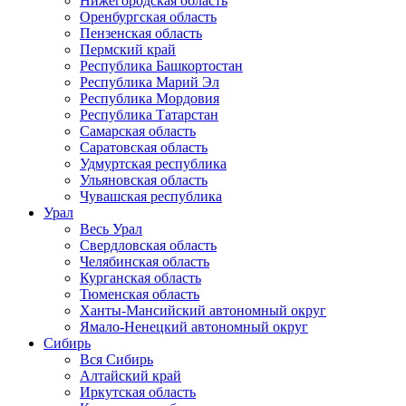
Нижегородская область
Оренбургская область
Пензенская область
Пермский край
Республика Башкортостан
Республика Марий Эл
Республика Мордовия
Республика Татарстан
Самарская область
Саратовская область
Удмуртская республика
Ульяновская область
Чувашская республика
Урал
Весь Урал
Свердловская область
Челябинская область
Курганская область
Тюменская область
Ханты-Мансийский автономный округ
Ямало-Ненецкий автономный округ
Сибирь
Вся Сибирь
Алтайский край
Иркутская область