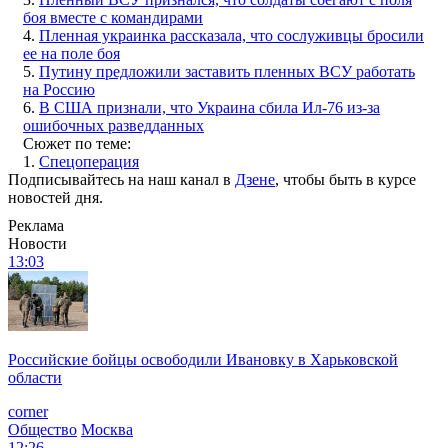
боя вместе с командирами
4.
Пленная украинка рассказала, что сослуживцы бросили
ее на поле боя
5.
Путину предложили заставить пленных ВСУ работать
на Россию
6.
В США признали, что Украина сбила Ил-76 из-за
ошибочных разведданных
Сюжет по теме:
1.
Спецоперация
Подписывайтесь на наш канал в
Дзене
, чтобы быть в курсе
новостей дня.
Реклама
Новости
13:03
Российские бойцы освободили Ивановку в Харьковской
области
corner
Общество
Москва
12:26