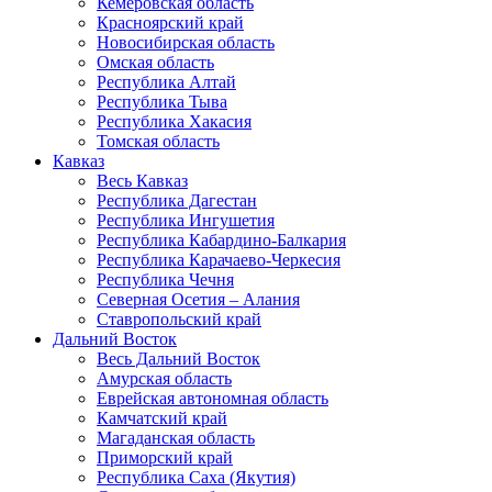
Кемеровская область
Красноярский край
Новосибирская область
Омская область
Республика Алтай
Республика Тыва
Республика Хакасия
Томская область
Кавказ
Весь Кавказ
Республика Дагестан
Республика Ингушетия
Республика Кабардино-Балкария
Республика Карачаево-Черкесия
Республика Чечня
Северная Осетия – Алания
Ставропольский край
Дальний Восток
Весь Дальний Восток
Амурская область
Еврейская автономная область
Камчатский край
Магаданская область
Приморский край
Республика Саха (Якутия)