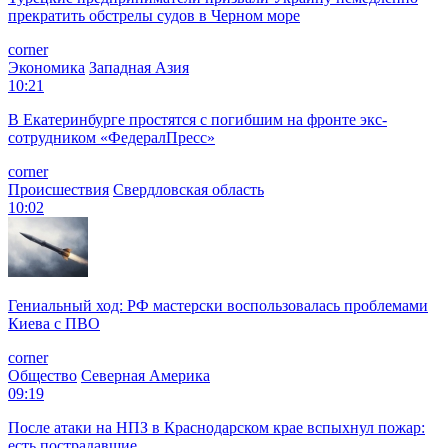
прекратить обстрелы судов в Черном море
corner
Экономика
Западная Азия
10:21
В Екатеринбурге простятся с погибшим на фронте экс-
сотрудником «ФедералПресс»
corner
Происшествия
Свердловская область
10:02
Гениальный ход: РФ мастерски воспользовалась проблемами
Киева с ПВО
corner
Общество
Северная Америка
09:19
После атаки на НПЗ в Краснодарском крае вспыхнул пожар:
есть пострадавшие