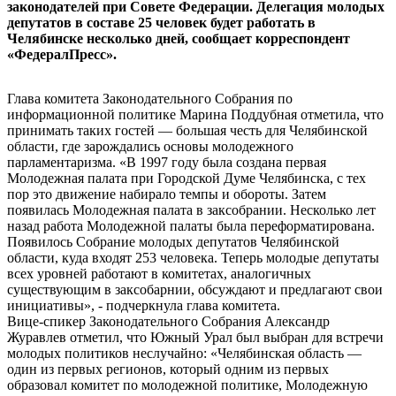
законодателей при Совете Федерации. Делегация молодых
депутатов в составе 25 человек будет работать в
Челябинске несколько дней, сообщает корреспондент
«ФедералПресс».
Глава комитета Законодательного Собрания по
информационной политике Марина Поддубная отметила, что
принимать таких гостей — большая честь для Челябинской
области, где зарождались основы молодежного
парламентаризма. «В 1997 году была создана первая
Молодежная палата при Городской Думе Челябинска, с тех
пор это движение набирало темпы и обороты. Затем
появилась Молодежная палата в заксобрании. Несколько лет
назад работа Молодежной палаты была переформатирована.
Появилось Собрание молодых депутатов Челябинской
области, куда входят 253 человека. Теперь молодые депутаты
всех уровней работают в комитетах, аналогичных
существующим в заксобарнии, обсуждают и предлагают свои
инициативы», - подчеркнула глава комитета.
Вице-спикер Законодательного Собрания Александр
Журавлев отметил, что Южный Урал был выбран для встречи
молодых политиков неслучайно: «Челябинская область —
один из первых регионов, который одним из первых
образовал комитет по молодежной политике, Молодежную