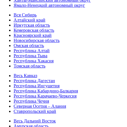
Ханты-Мансийский автономный округ
Ямало-Ненецкий автономный округ
Вся Сибирь
Алтайский край
Иркутская область
Кемеровская область
Красноярский край
Новосибирская область
Омская область
Республика Алтай
Республика Тыва
Республика Хакасия
Томская область
Весь Кавказ
Республика Дагестан
Республика Ингушетия
Республика Кабардино-Балкария
Республика Карачаево-Черкесия
Республика Чечня
Северная Осетия – Алания
Ставропольский край
Весь Дальний Восток
Амурская область