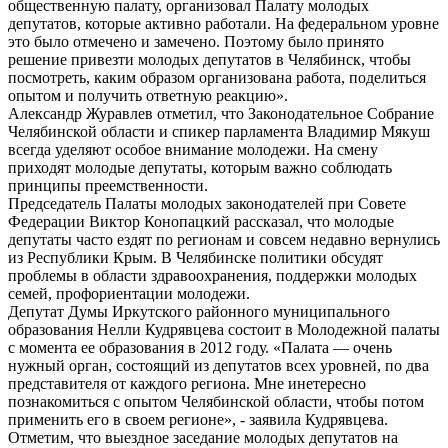
общественную палату, организовал Палату молодых
депутатов, которые активно работали. На федеральном уровне
это было отмечено и замечено. Поэтому было принято
решение привезти молодых депутатов в Челябинск, чтобы
посмотреть, каким образом организована работа, поделиться
опытом и получить ответную реакцию».
Александр Журавлев отметил, что Законодательное Собрание
Челябинской области и спикер парламента Владимир Мякуш
всегда уделяют особое внимание молодежи. На смену
приходят молодые депутаты, которым важно соблюдать
принципы преемственности.
Председатель Палаты молодых законодателей при Совете
Федерации Виктор Конопацкий рассказал, что молодые
депутаты часто ездят по регионам и совсем недавно вернулись
из Республики Крым. В Челябинске политики обсудят
проблемы в области здравоохранения, поддержки молодых
семей, профориентации молодежи.
Депутат Думы Иркутского районного муниципального
образования Нелли Кудрявцева состоит в Молодежной палаты
с момента ее образования в 2012 году. «Палата — очень
нужный орган, состоящий из депутатов всех уровней, по два
представителя от каждого региона. Мне инетересно
познакомиться с опытом Челябинской области, чтобы потом
применить его в своем регионе», - заявила Кудрявцева.
Отметим, что выездное заседание молодых депутатов на