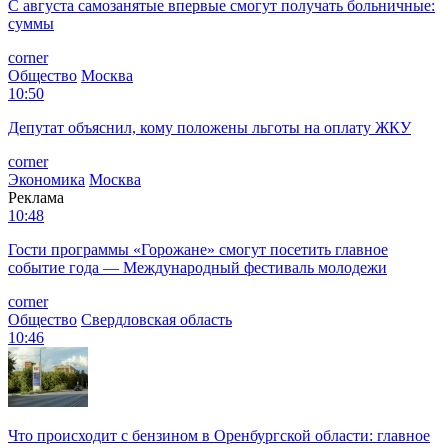
С августа самозанятые впервые смогут получать больничные:
суммы
corner
Общество
Москва
10:50
Депутат объяснил, кому положены льготы на оплату ЖКУ
corner
Экономика
Москва
Реклама
10:48
Гости программы «Горожане» смогут посетить главное
событие года — Международный фестиваль молодежи
corner
Общество
Свердловская область
10:46
Что происходит с бензином в Оренбургской области: главное