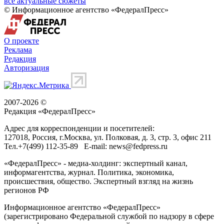
все актуальные сюжеты
© Информационное агентство «ФедералПресс»
О проекте
Реклама
Редакция
Авторизация
2007-2026 ©
Редакция «
ФедералПресс
»
Адрес для корреспонденции и посетителей:
127018
, Россия, г.
Москва
,
ул. Полковая, д. 3, стр. 3
, офис 211
Тел.
+7(499) 112-35-89
E-mail:
news@fedpress.ru
«ФедералПресс» - медиа-холдинг: экспертный канал,
информагентства, журнал. Политика, экономика,
происшествия, общество. Экспертный взгляд на жизнь
регионов РФ
Информационное агентство «ФедералПресс»
(зарегистрировано Федеральной службой по надзору в сфере