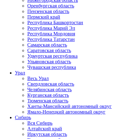
Нижегородская область
Оренбургская область
Пензенская область
Пермский край
Республика Башкортостан
Республика Марий Эл
Республика Мордовия
Республика Татарстан
Самарская область
Саратовская область
Удмуртская республика
Ульяновская область
Чувашская республика
Урал
Весь Урал
Свердловская область
Челябинская область
Курганская область
Тюменская область
Ханты-Мансийский автономный округ
Ямало-Ненецкий автономный округ
Сибирь
Вся Сибирь
Алтайский край
Иркутская область