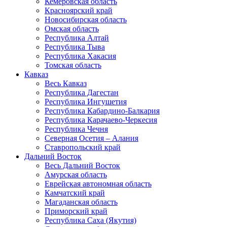
Кемеровская область
Красноярский край
Новосибирская область
Омская область
Республика Алтай
Республика Тыва
Республика Хакасия
Томская область
Кавказ
Весь Кавказ
Республика Дагестан
Республика Ингушетия
Республика Кабардино-Балкария
Республика Карачаево-Черкесия
Республика Чечня
Северная Осетия – Алания
Ставропольский край
Дальний Восток
Весь Дальний Восток
Амурская область
Еврейская автономная область
Камчатский край
Магаданская область
Приморский край
Республика Саха (Якутия)