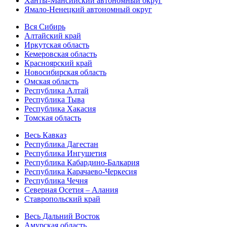
Ханты-Мансийский автономный округ
Ямало-Ненецкий автономный округ
Вся Сибирь
Алтайский край
Иркутская область
Кемеровская область
Красноярский край
Новосибирская область
Омская область
Республика Алтай
Республика Тыва
Республика Хакасия
Томская область
Весь Кавказ
Республика Дагестан
Республика Ингушетия
Республика Кабардино-Балкария
Республика Карачаево-Черкесия
Республика Чечня
Северная Осетия – Алания
Ставропольский край
Весь Дальний Восток
Амурская область