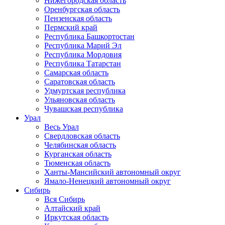
Нижегородская область
Оренбургская область
Пензенская область
Пермский край
Республика Башкортостан
Республика Марий Эл
Республика Мордовия
Республика Татарстан
Самарская область
Саратовская область
Удмуртская республика
Ульяновская область
Чувашская республика
Урал
Весь Урал
Свердловская область
Челябинская область
Курганская область
Тюменская область
Ханты-Мансийский автономный округ
Ямало-Ненецкий автономный округ
Сибирь
Вся Сибирь
Алтайский край
Иркутская область