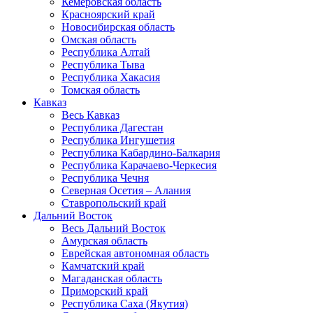
Кемеровская область
Красноярский край
Новосибирская область
Омская область
Республика Алтай
Республика Тыва
Республика Хакасия
Томская область
Кавказ
Весь Кавказ
Республика Дагестан
Республика Ингушетия
Республика Кабардино-Балкария
Республика Карачаево-Черкесия
Республика Чечня
Северная Осетия – Алания
Ставропольский край
Дальний Восток
Весь Дальний Восток
Амурская область
Еврейская автономная область
Камчатский край
Магаданская область
Приморский край
Республика Саха (Якутия)