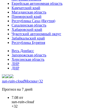
Еврейская автономная область
Камчатский край
Магаданская область
Приморский край
Республика Саха (Якутия)
Сахалинская область
Хабаровский край
Чукотский автономный округ
Забайкальский край
Республика Бурятия
Весь Донбасс
Запорожская область
Херсонская область
ЛНР
ДНР
sun-rain-cloud
Москва
+32
Прогноз на 7 дней
7.08 пт
sun-rain-cloud
+32