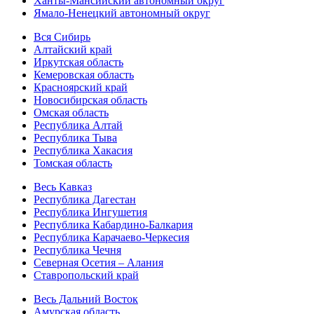
Ханты-Мансийский автономный округ
Ямало-Ненецкий автономный округ
Вся Сибирь
Алтайский край
Иркутская область
Кемеровская область
Красноярский край
Новосибирская область
Омская область
Республика Алтай
Республика Тыва
Республика Хакасия
Томская область
Весь Кавказ
Республика Дагестан
Республика Ингушетия
Республика Кабардино-Балкария
Республика Карачаево-Черкесия
Республика Чечня
Северная Осетия – Алания
Ставропольский край
Весь Дальний Восток
Амурская область