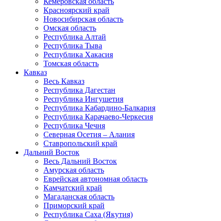
Кемеровская область
Красноярский край
Новосибирская область
Омская область
Республика Алтай
Республика Тыва
Республика Хакасия
Томская область
Кавказ
Весь Кавказ
Республика Дагестан
Республика Ингушетия
Республика Кабардино-Балкария
Республика Карачаево-Черкесия
Республика Чечня
Северная Осетия – Алания
Ставропольский край
Дальний Восток
Весь Дальний Восток
Амурская область
Еврейская автономная область
Камчатский край
Магаданская область
Приморский край
Республика Саха (Якутия)