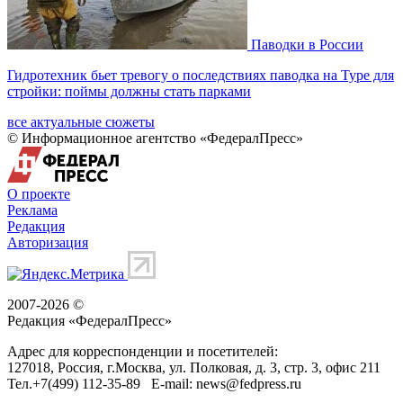
Паводки в России
Гидротехник бьет тревогу о последствиях паводка на Туре для
стройки: поймы должны стать парками
все актуальные сюжеты
© Информационное агентство «ФедералПресс»
О проекте
Реклама
Редакция
Авторизация
2007-2026 ©
Редакция «
ФедералПресс
»
Адрес для корреспонденции и посетителей:
127018
, Россия, г.
Москва
,
ул. Полковая, д. 3, стр. 3
, офис 211
Тел.
+7(499) 112-35-89
E-mail:
news@fedpress.ru