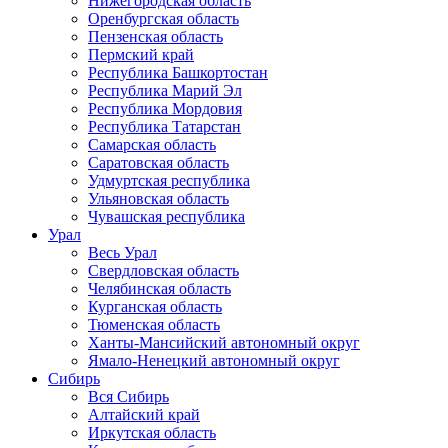
Нижегородская область
Оренбургская область
Пензенская область
Пермский край
Республика Башкортостан
Республика Марий Эл
Республика Мордовия
Республика Татарстан
Самарская область
Саратовская область
Удмуртская республика
Ульяновская область
Чувашская республика
Урал
Весь Урал
Свердловская область
Челябинская область
Курганская область
Тюменская область
Ханты-Мансийский автономный округ
Ямало-Ненецкий автономный округ
Сибирь
Вся Сибирь
Алтайский край
Иркутская область