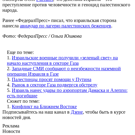
преступление против человечности и геноцид палестинского
народа.
Ранее «ФедералПресс» писал, что израильская сторона
нанесла
авиаудар по лагерю палестинских беженцев
.
Фото: ФедералПресс / Ольга Юшкова
Еще по теме:
1.
Израильские военные получили «зеленый свет» на
начало наступления в секторе Газа
2.
Западные СМИ сообщают о неизбежности наземной
операции Израиля в Газе
3.
Палестинцы просят помощи у Путина
4.
Рынок в секторе Газа подвергся обстрелу
5.
Израиль нанес удары по аэропортам Дамаска и Алеппо:
есть погибшие
Сюжет по теме:
1.
Конфликт на Ближнем Востоке
Подписывайтесь на наш канал в
Дзене
, чтобы быть в курсе
новостей дня.
Реклама
Новости