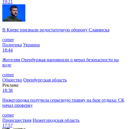
19:21
В Киеве признали недостаточную оборону Славянска
corner
Политика
Украина
18:44
Жителям Оренбуржья напомнили о мерах безопасности на
воде
corner
Общество
Оренбургская область
Реклама
18:38
Нижегородка получила серьезную травму на базе отдыха: СК
начал проверку
corner
Происшествия
Нижегородская область
17:57