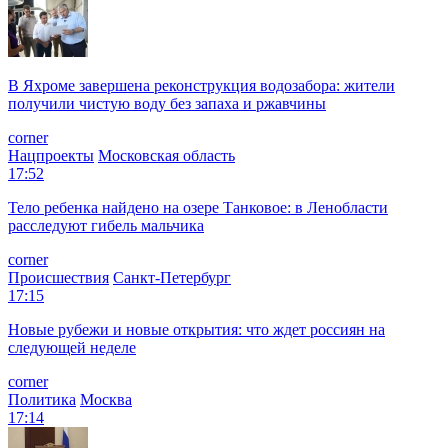
В Яхроме завершена реконструкция водозабора: жители
получили чистую воду без запаха и ржавчины
corner
Нацпроекты
Московская область
17:52
Тело ребенка найдено на озере Танковое: в Ленобласти
расследуют гибель мальчика
corner
Происшествия
Санкт-Петербург
17:15
Новые рубежи и новые открытия: что ждет россиян на
следующей неделе
corner
Политика
Москва
17:14