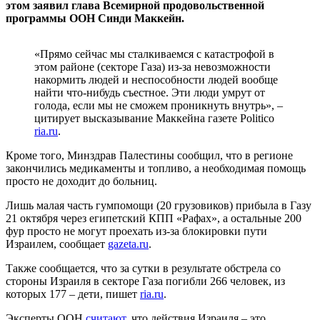
этом заявил глава Всемирной продовольственной
программы ООН Синди Маккейн.
«Прямо сейчас мы сталкиваемся с катастрофой в
этом районе (секторе Газа) из-за невозможности
накормить людей и неспособности людей вообще
найти что-нибудь съестное. Эти люди умрут от
голода, если мы не сможем проникнуть внутрь», –
цитирует высказывание Маккейна газете Politico
ria.ru
.
Кроме того, Минздрав Палестины сообщил, что в регионе
закончились медикаменты и топливо, а необходимая помощь
просто не доходит до больниц.
Лишь малая часть гумпомощи (20 грузовиков) прибыла в Газу
21 октября через египетский КПП «Рафах», а остальные 200
фур просто не могут проехать из-за блокировки пути
Израилем, сообщает
gazeta.ru
.
Также сообщается, что за сутки в результате обстрела со
стороны Израиля в секторе Газа погибли 266 человек, из
которых 177 – дети, пишет
ria.ru
.
Эксперты ООН
считают
, что действия Израиля – это