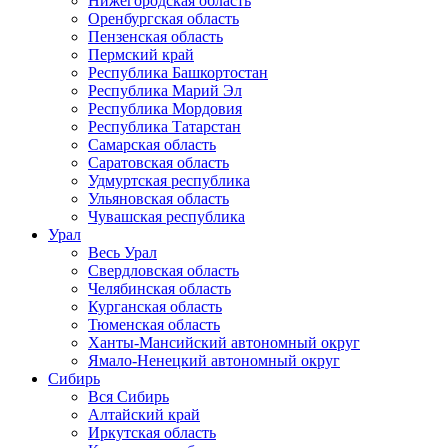
Нижегородская область
Оренбургская область
Пензенская область
Пермский край
Республика Башкортостан
Республика Марий Эл
Республика Мордовия
Республика Татарстан
Самарская область
Саратовская область
Удмуртская республика
Ульяновская область
Чувашская республика
Урал
Весь Урал
Свердловская область
Челябинская область
Курганская область
Тюменская область
Ханты-Мансийский автономный округ
Ямало-Ненецкий автономный округ
Сибирь
Вся Сибирь
Алтайский край
Иркутская область