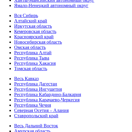
Ханты-Мансийский автономный округ
Ямало-Ненецкий автономный округ
Вся Сибирь
Алтайский край
Иркутская область
Кемеровская область
Красноярский край
Новосибирская область
Омская область
Республика Алтай
Республика Тыва
Республика Хакасия
Томская область
Весь Кавказ
Республика Дагестан
Республика Ингушетия
Республика Кабардино-Балкария
Республика Карачаево-Черкесия
Республика Чечня
Северная Осетия – Алания
Ставропольский край
Весь Дальний Восток
Амурская область