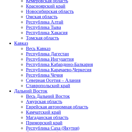
Кемеровская область
Красноярский край
Новосибирская область
Омская область
Республика Алтай
Республика Тыва
Республика Хакасия
Томская область
Кавказ
Весь Кавказ
Республика Дагестан
Республика Ингушетия
Республика Кабардино-Балкария
Республика Карачаево-Черкесия
Республика Чечня
Северная Осетия – Алания
Ставропольский край
Дальний Восток
Весь Дальний Восток
Амурская область
Еврейская автономная область
Камчатский край
Магаданская область
Приморский край
Республика Саха (Якутия)