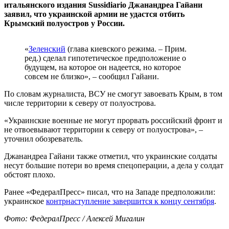
итальянского издания Sussidiario Джанандреа Гайани
заявил, что украинской армии не удастся отбить
Крымский полуостров у России.
«
Зеленский
(глава киевского режима. – Прим.
ред.) сделал гипотетическое предположение о
будущем, на которое он надеется, но которое
совсем не близко», – сообщил Гайани.
По словам журналиста, ВСУ не смогут завоевать Крым, в том
числе территории к северу от полуострова.
«Украинские военные не могут прорвать российский фронт и
не отвоевывают территории к северу от полуострова», –
уточнил обозреватель.
Джанандреа Гайани также отметил, что украинские солдаты
несут большие потери во время спецоперации, а дела у солдат
обстоят плохо.
Ранее «ФедералПресс» писал, что на Западе предположили:
украинское
контрнаступление завершится к концу сентября
.
Фото: ФедералПресс / Алексей Мигалин