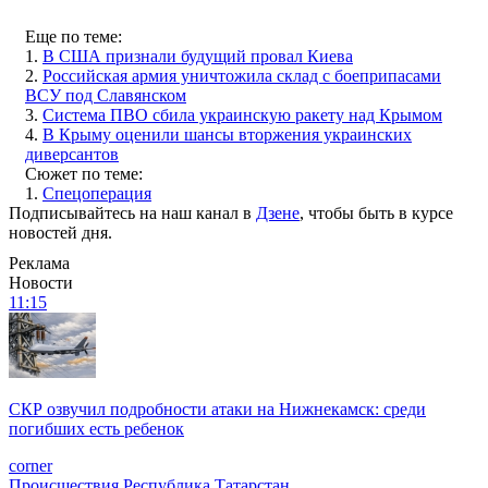
Еще по теме:
1.
В США признали будущий провал Киева
2.
Российская армия уничтожила склад с боеприпасами
ВСУ под Славянском
3.
Система ПВО сбила украинскую ракету над Крымом
4.
В Крыму оценили шансы вторжения украинских
диверсантов
Сюжет по теме:
1.
Спецоперация
Подписывайтесь на наш канал в
Дзене
, чтобы быть в курсе
новостей дня.
Реклама
Новости
11:15
СКР озвучил подробности атаки на Нижнекамск: среди
погибших есть ребенок
corner
Происшествия
Республика Татарстан