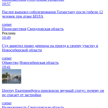
10:57
Паслер выразил соболезнования Татарстану после гибели 12
человек при атаке БПЛА
corner
Происшествия
Свердловская область
Реклама
10:49
Суд защитил право дачницы на проезд к своему участку в
Новосибирской области
corner
Общество
Новосибирская область
10:41
Центру Екатеринбурга присвоили звучный статус: почему он
не спасает от застройки
corner
Недвижимость
Свердловская область