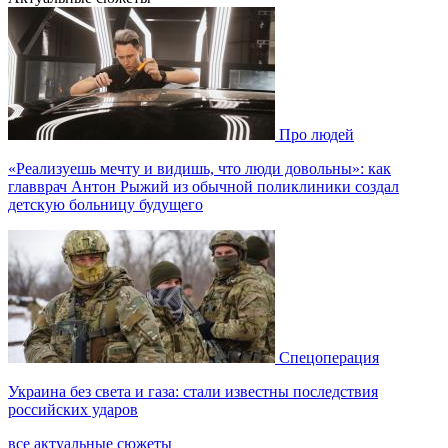
Про людей
«Реализуешь мечту и видишь, что люди довольны»: как
главврач Антон Рыжий из обычной поликлиники создал
детскую больницу будущего
Спецоперация
Украина без света и газа: стали известны последствия
российских ударов
все актуальные сюжеты