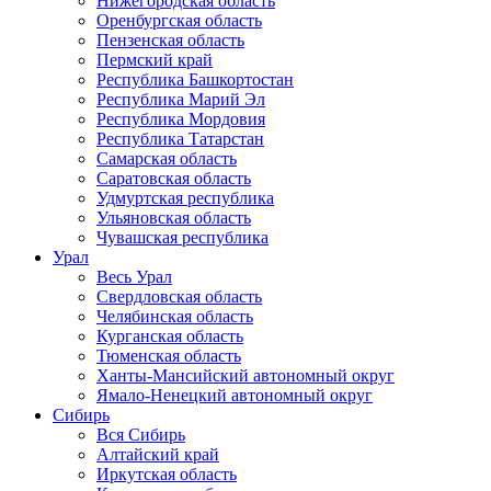
Нижегородская область
Оренбургская область
Пензенская область
Пермский край
Республика Башкортостан
Республика Марий Эл
Республика Мордовия
Республика Татарстан
Самарская область
Саратовская область
Удмуртская республика
Ульяновская область
Чувашская республика
Урал
Весь Урал
Свердловская область
Челябинская область
Курганская область
Тюменская область
Ханты-Мансийский автономный округ
Ямало-Ненецкий автономный округ
Сибирь
Вся Сибирь
Алтайский край
Иркутская область