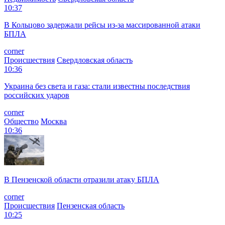
10:37
В Кольцово задержали рейсы из-за массированной атаки
БПЛА
corner
Происшествия
Свердловская область
10:36
Украина без света и газа: стали известны последствия
российских ударов
corner
Общество
Москва
10:36
В Пензенской области отразили атаку БПЛА
corner
Происшествия
Пензенская область
10:25