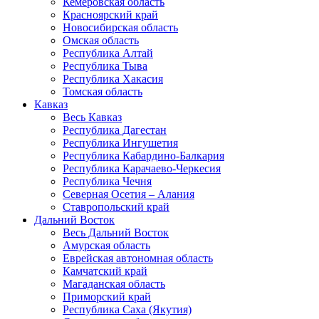
Кемеровская область
Красноярский край
Новосибирская область
Омская область
Республика Алтай
Республика Тыва
Республика Хакасия
Томская область
Кавказ
Весь Кавказ
Республика Дагестан
Республика Ингушетия
Республика Кабардино-Балкария
Республика Карачаево-Черкесия
Республика Чечня
Северная Осетия – Алания
Ставропольский край
Дальний Восток
Весь Дальний Восток
Амурская область
Еврейская автономная область
Камчатский край
Магаданская область
Приморский край
Республика Саха (Якутия)