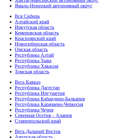
Ханты-Мансийский автономный округ
Ямало-Ненецкий автономный округ
Вся Сибирь
Алтайский край
Иркутская область
Кемеровская область
Красноярский край
Новосибирская область
Омская область
Республика Алтай
Республика Тыва
Республика Хакасия
Томская область
Весь Кавказ
Республика Дагестан
Республика Ингушетия
Республика Кабардино-Балкария
Республика Карачаево-Черкесия
Республика Чечня
Северная Осетия – Алания
Ставропольский край
Весь Дальний Восток
Амурская область