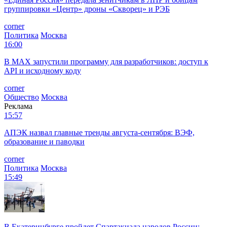
группировки «Центр» дроны «Скворец» и РЭБ
corner
Политика
Москва
16:00
В MAX запустили программу для разработчиков: доступ к
API и исходному коду
corner
Общество
Москва
Реклама
15:57
АПЭК назвал главные тренды августа-сентября: ВЭФ,
образование и паводки
corner
Политика
Москва
15:49
В Екатеринбурге пройдет Спартакиада народов России: