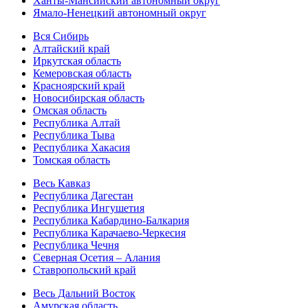
Ханты-Мансийский автономный округ
Ямало-Ненецкий автономный округ
Вся Сибирь
Алтайский край
Иркутская область
Кемеровская область
Красноярский край
Новосибирская область
Омская область
Республика Алтай
Республика Тыва
Республика Хакасия
Томская область
Весь Кавказ
Республика Дагестан
Республика Ингушетия
Республика Кабардино-Балкария
Республика Карачаево-Черкесия
Республика Чечня
Северная Осетия – Алания
Ставропольский край
Весь Дальний Восток
Амурская область