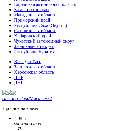
Еврейская автономная область
Камчатский край
Магаданская область
Приморский край
Республика Саха (Якутия)
Сахалинская область
Хабаровский край
Чукотский автономный округ
Забайкальский край
Республика Бурятия
Весь Донбасс
Запорожская область
Херсонская область
ЛНР
ДНР
sun-rain-cloud
Москва
+32
Прогноз на 7 дней
7.08 пт
sun-rain-cloud
+32