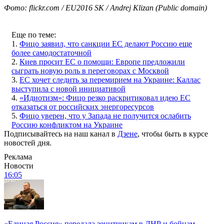
Фото: flickr.com / EU2016 SK / Andrej Klizan (Public domain)
Еще по теме:
1.
Фицо заявил, что санкции ЕС делают Россию еще
более самодостаточной
2.
Киев просит ЕС о помощи: Европе предложили
сыграть новую роль в переговорах с Москвой
3.
ЕС хочет следить за перемирием на Украине: Каллас
выступила с новой инициативой
4.
«Идиотизм»: Фицо резко раскритиковал идею ЕС
отказаться от российских энергоресурсов
5.
Фицо уверен, что у Запада не получится ослабить
Россию конфликтом на Украине
Подписывайтесь на наш канал в
Дзене
, чтобы быть в курсе
новостей дня.
Реклама
Новости
16:05
«Единая Россия» передала зенитчикам в ЛНР и бойцам