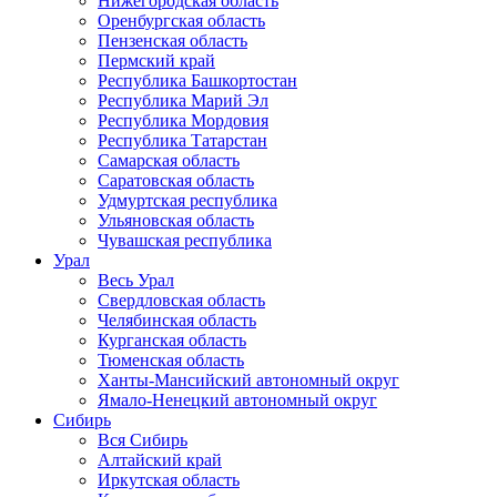
Нижегородская область
Оренбургская область
Пензенская область
Пермский край
Республика Башкортостан
Республика Марий Эл
Республика Мордовия
Республика Татарстан
Самарская область
Саратовская область
Удмуртская республика
Ульяновская область
Чувашская республика
Урал
Весь Урал
Свердловская область
Челябинская область
Курганская область
Тюменская область
Ханты-Мансийский автономный округ
Ямало-Ненецкий автономный округ
Сибирь
Вся Сибирь
Алтайский край
Иркутская область