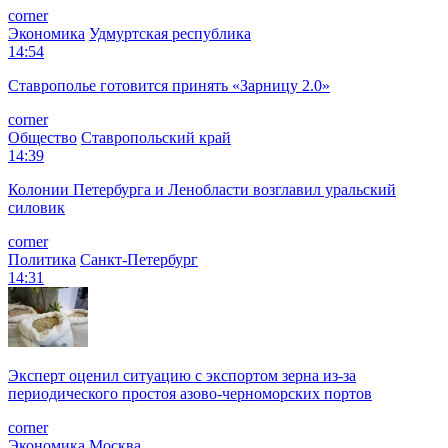
corner
Экономика
Удмуртская республика
14:54
Ставрополье готовится принять «Зарницу 2.0»
corner
Общество
Ставропольский край
14:39
Колонии Петербурга и Ленобласти возглавил уральский
силовик
corner
Политика
Санкт-Петербург
14:31
Эксперт оценил ситуацию с экспортом зерна из-за
периодического простоя азово-черноморских портов
corner
Экономика
Москва