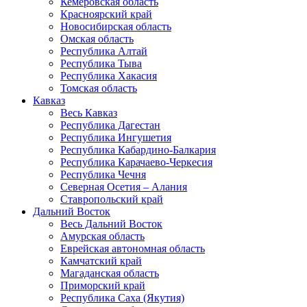
Кемеровская область
Красноярский край
Новосибирская область
Омская область
Республика Алтай
Республика Тыва
Республика Хакасия
Томская область
Кавказ
Весь Кавказ
Республика Дагестан
Республика Ингушетия
Республика Кабардино-Балкария
Республика Карачаево-Черкесия
Республика Чечня
Северная Осетия – Алания
Ставропольский край
Дальний Восток
Весь Дальний Восток
Амурская область
Еврейская автономная область
Камчатский край
Магаданская область
Приморский край
Республика Саха (Якутия)