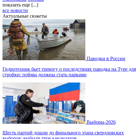
показать еще [...]
все новости
Актуальные сюжеты
Паводки в России
Гидротехник бьет тревогу о последствиях паводка на Туре для
стройки: поймы должны стать парками
Выборы-2026
Шесть партий дошли до финального этапа свердловских
выборов: выбыли трое кандидатов