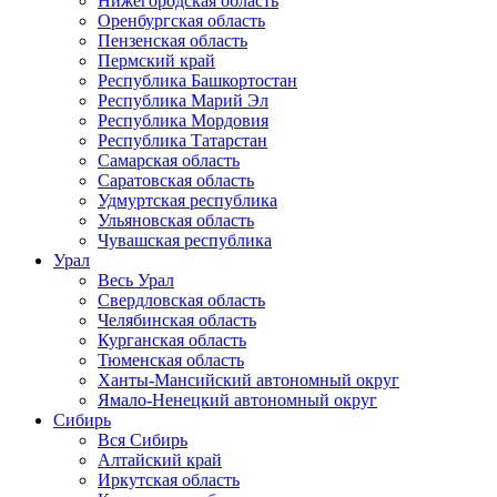
Нижегородская область
Оренбургская область
Пензенская область
Пермский край
Республика Башкортостан
Республика Марий Эл
Республика Мордовия
Республика Татарстан
Самарская область
Саратовская область
Удмуртская республика
Ульяновская область
Чувашская республика
Урал
Весь Урал
Свердловская область
Челябинская область
Курганская область
Тюменская область
Ханты-Мансийский автономный округ
Ямало-Ненецкий автономный округ
Сибирь
Вся Сибирь
Алтайский край
Иркутская область