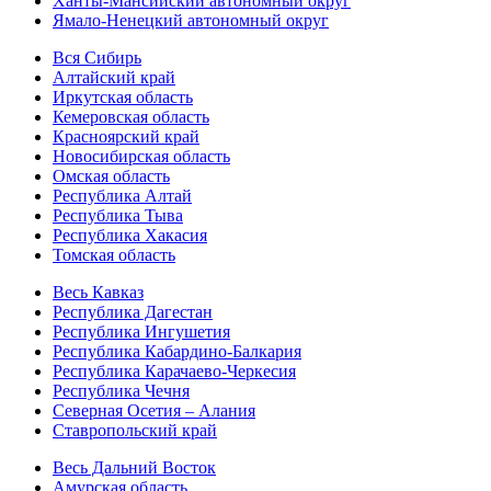
Ханты-Мансийский автономный округ
Ямало-Ненецкий автономный округ
Вся Сибирь
Алтайский край
Иркутская область
Кемеровская область
Красноярский край
Новосибирская область
Омская область
Республика Алтай
Республика Тыва
Республика Хакасия
Томская область
Весь Кавказ
Республика Дагестан
Республика Ингушетия
Республика Кабардино-Балкария
Республика Карачаево-Черкесия
Республика Чечня
Северная Осетия – Алания
Ставропольский край
Весь Дальний Восток
Амурская область