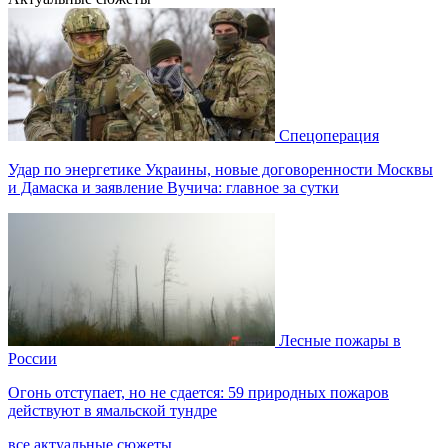
Спецоперация
Удар по энергетике Украины, новые договоренности Москвы
и Дамаска и заявление Вучича: главное за сутки
Лесные пожары в
России
Огонь отступает, но не сдается: 59 природных пожаров
действуют в ямальской тундре
все актуальные сюжеты