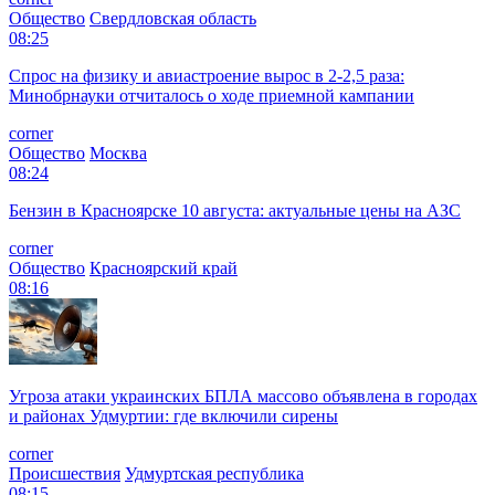
Общество
Свердловская область
08:25
Спрос на физику и авиастроение вырос в 2-2,5 раза:
Минобрнауки отчиталось о ходе приемной кампании
corner
Общество
Москва
08:24
Бензин в Красноярске 10 августа: актуальные цены на АЗС
corner
Общество
Красноярский край
08:16
Угроза атаки украинских БПЛА массово объявлена в городах
и районах Удмуртии: где включили сирены
corner
Происшествия
Удмуртская республика
08:15