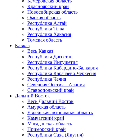
Кемеровская область
Красноярский край
Новосибирская область
Омская область
Республика Алтай
Республика Тыва
Республика Хакасия
Томская область
Кавказ
Весь Кавказ
Республика Дагестан
Республика Ингушетия
Республика Кабардино-Балкария
Республика Карачаево-Черкесия
Республика Чечня
Северная Осетия – Алания
Ставропольский край
Дальний Восток
Весь Дальний Восток
Амурская область
Еврейская автономная область
Камчатский край
Магаданская область
Приморский край
Республика Саха (Якутия)