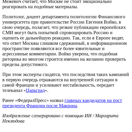
Межевич считает, что Москве не стоит эмоционально
реагировать на подобные материалы.
Политолог, доцент департамента политологии Финансового
университета при правительстве России Евгения Войко, в
свою очередь, полагает, что резкие публикации европейских
СМИ могут быть попыткой спровоцировать Россию и
оценить ее дальнейшую реакцию. Так, если в Европе видят,
что ответ Москвы слишком сдержанный, в информационном
пространстве появляются все более язвительные и
агрессивные комментарии. Войко уверена, что подобная
риторика во многом строится именно на желании проверить
пределы допустимого.
При этом эксперты сходятся, что последствия таких кампаний
в первую очередь отражаются на внутренней ситуации в
самой Франции и усиливают нестабильность, передает
телеканал «
Царьград
».
Ранее «ФедералПресс» назвал
главных кандидатов на пост
президента Франции после Макрона
.
Изображение сгенерировано с помощью ИИ / Маргарита
Неклюдова