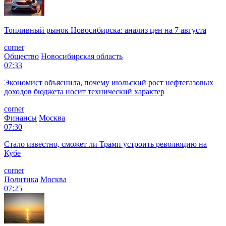
Топливный рынок Новосибирска: анализ цен на 7 августа
corner
Общество
Новосибирская область
07:33
Экономист объяснила, почему июльский рост нефтегазовых
доходов бюджета носит технический характер
corner
Финансы
Москва
07:30
Стало известно, сможет ли Трамп устроить революцию на
Кубе
corner
Политика
Москва
07:25