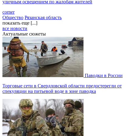
уличным освещением по жалобам жителей
corner
Общество
Рязанская область
показать еще [...]
все новости
Актуальные сюжеты
Паводки в России
Торговые сети в Свердловской области предостерегли от
спекуляции на питьевой воде в зоне паводка