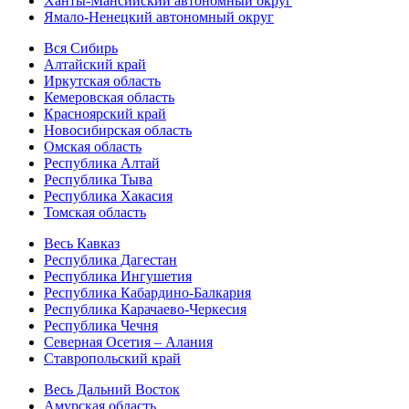
Ханты-Мансийский автономный округ
Ямало-Ненецкий автономный округ
Вся Сибирь
Алтайский край
Иркутская область
Кемеровская область
Красноярский край
Новосибирская область
Омская область
Республика Алтай
Республика Тыва
Республика Хакасия
Томская область
Весь Кавказ
Республика Дагестан
Республика Ингушетия
Республика Кабардино-Балкария
Республика Карачаево-Черкесия
Республика Чечня
Северная Осетия – Алания
Ставропольский край
Весь Дальний Восток
Амурская область