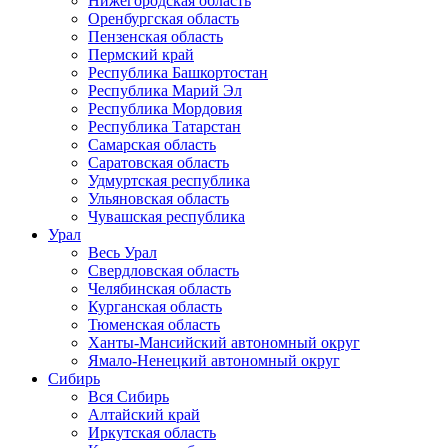
Нижегородская область
Оренбургская область
Пензенская область
Пермский край
Республика Башкортостан
Республика Марий Эл
Республика Мордовия
Республика Татарстан
Самарская область
Саратовская область
Удмуртская республика
Ульяновская область
Чувашская республика
Урал
Весь Урал
Свердловская область
Челябинская область
Курганская область
Тюменская область
Ханты-Мансийский автономный округ
Ямало-Ненецкий автономный округ
Сибирь
Вся Сибирь
Алтайский край
Иркутская область