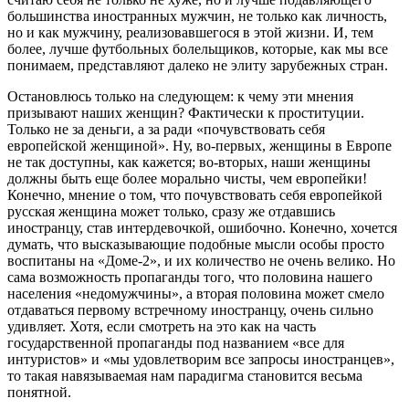
большинства иностранных мужчин, не только как личность,
но и как мужчину, реализовавшегося в этой жизни. И, тем
более, лучше футбольных болельщиков, которые, как мы все
понимаем, представляют далеко не элиту зарубежных стран.
Остановлюсь только на следующем: к чему эти мнения
призывают наших женщин? Фактически к проституции.
Только не за деньги, а за ради «почувствовать себя
европейской женщиной». Ну, во-первых, женщины в Европе
не так доступны, как кажется; во-вторых, наши женщины
должны быть еще более морально чисты, чем европейки!
Конечно, мнение о том, что почувствовать себя европейкой
русская женщина может только, сразу же отдавшись
иностранцу, став интердевочкой, ошибочно. Конечно, хочется
думать, что высказывающие подобные мысли особы просто
воспитаны на «Доме-2», и их количество не очень велико. Но
сама возможность пропаганды того, что половина нашего
населения «недомужчины», а вторая половина может смело
отдаваться первому встречному иностранцу, очень сильно
удивляет. Хотя, если смотреть на это как на часть
государственной пропаганды под названием «все для
интуристов» и «мы удовлетворим все запросы иностранцев»,
то такая навязываемая нам парадигма становится весьма
понятной.