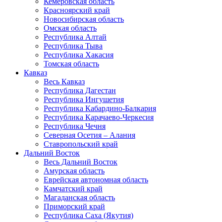
Кемеровская область
Красноярский край
Новосибирская область
Омская область
Республика Алтай
Республика Тыва
Республика Хакасия
Томская область
Кавказ
Весь Кавказ
Республика Дагестан
Республика Ингушетия
Республика Кабардино-Балкария
Республика Карачаево-Черкесия
Республика Чечня
Северная Осетия – Алания
Ставропольский край
Дальний Восток
Весь Дальний Восток
Амурская область
Еврейская автономная область
Камчатский край
Магаданская область
Приморский край
Республика Саха (Якутия)