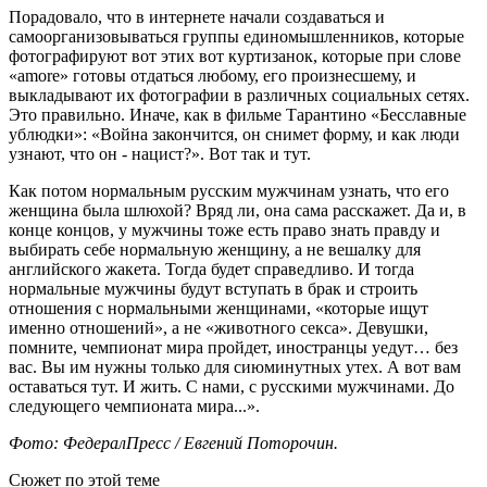
Порадовало, что в интернете начали создаваться и
самоорганизовываться группы единомышленников, которые
фотографируют вот этих вот куртизанок, которые при слове
«amore» готовы отдаться любому, его произнесшему, и
выкладывают их фотографии в различных социальных сетях.
Это правильно. Иначе, как в фильме Тарантино «Бесславные
ублюдки»: «Война закончится, он снимет форму, и как люди
узнают, что он - нацист?». Вот так и тут.
Как потом нормальным русским мужчинам узнать, что его
женщина была шлюхой? Вряд ли, она сама расскажет. Да и, в
конце концов, у мужчины тоже есть право знать правду и
выбирать себе нормальную женщину, а не вешалку для
английского жакета. Тогда будет справедливо. И тогда
нормальные мужчины будут вступать в брак и строить
отношения с нормальными женщинами, «которые ищут
именно отношений», а не «животного секса». Девушки,
помните, чемпионат мира пройдет, иностранцы уедут… без
вас. Вы им нужны только для сиюминутных утех. А вот вам
оставаться тут. И жить. С нами, с русскими мужчинами. До
следующего чемпионата мира...».
Фото: ФедералПресс / Евгений Поторочин.
Сюжет по этой теме