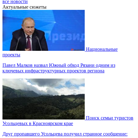
все новости
Актуальные сюжеты
Национальные
проекты
Павел Малков назвал Южный обход Рязани одним из
ключевых инфраструктурных проектов региона
Поиск семьи туристов
Усольцевых в Красноярском крае
Друг пропавшего Усольцева получил странное сообщение: