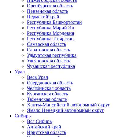
Нижегородская область
Оренбургская область
Пензенская область
Пермский край
Республика Башкортостан
Республика Марий Эл
Республика Мордовия
Республика Татарстан
Самарская область
Саратовская область
Удмуртская республика
Ульяновская область
Чувашская республика
Урал
Весь Урал
Свердловская область
Челябинская область
Курганская область
Тюменская область
Ханты-Мансийский автономный округ
Ямало-Ненецкий автономный округ
Сибирь
Вся Сибирь
Алтайский край
Иркутская область