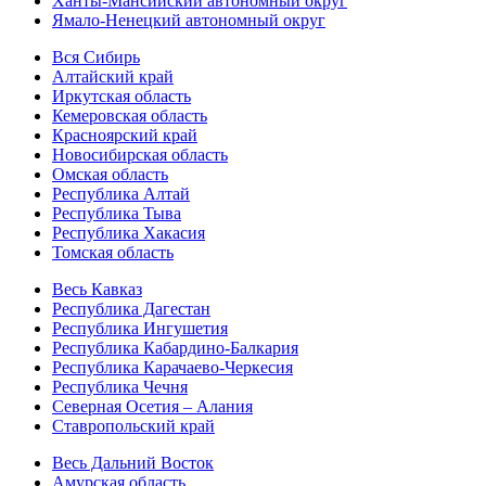
Ханты-Мансийский автономный округ
Ямало-Ненецкий автономный округ
Вся Сибирь
Алтайский край
Иркутская область
Кемеровская область
Красноярский край
Новосибирская область
Омская область
Республика Алтай
Республика Тыва
Республика Хакасия
Томская область
Весь Кавказ
Республика Дагестан
Республика Ингушетия
Республика Кабардино-Балкария
Республика Карачаево-Черкесия
Республика Чечня
Северная Осетия – Алания
Ставропольский край
Весь Дальний Восток
Амурская область