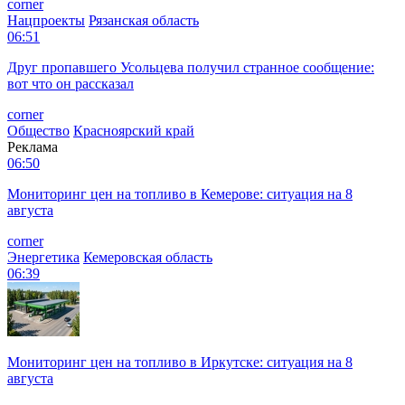
corner
Нацпроекты
Рязанская область
06:51
Друг пропавшего Усольцева получил странное сообщение:
вот что он рассказал
corner
Общество
Красноярский край
Реклама
06:50
Мониторинг цен на топливо в Кемерове: ситуация на 8
августа
corner
Энергетика
Кемеровская область
06:39
Мониторинг цен на топливо в Иркутске: ситуация на 8
августа