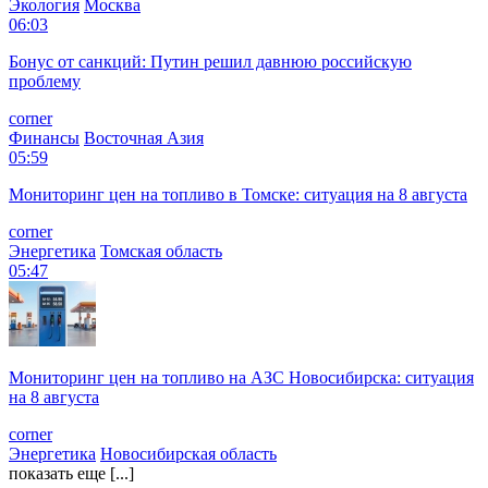
Экология
Москва
06:03
Бонус от санкций: Путин решил давнюю российскую
проблему
corner
Финансы
Восточная Азия
05:59
Мониторинг цен на топливо в Томске: ситуация на 8 августа
corner
Энергетика
Томская область
05:47
Мониторинг цен на топливо на АЗС Новосибирска: ситуация
на 8 августа
corner
Энергетика
Новосибирская область
показать еще [...]