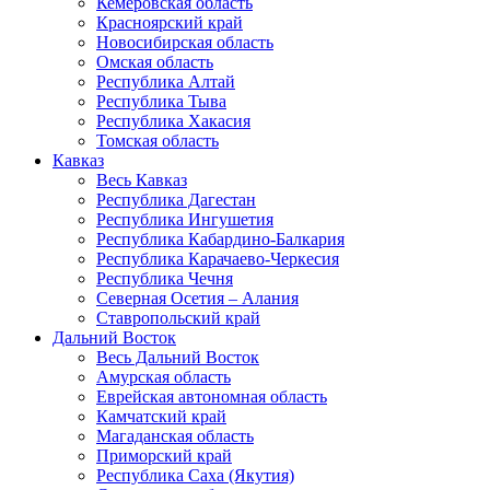
Кемеровская область
Красноярский край
Новосибирская область
Омская область
Республика Алтай
Республика Тыва
Республика Хакасия
Томская область
Кавказ
Весь Кавказ
Республика Дагестан
Республика Ингушетия
Республика Кабардино-Балкария
Республика Карачаево-Черкесия
Республика Чечня
Северная Осетия – Алания
Ставропольский край
Дальний Восток
Весь Дальний Восток
Амурская область
Еврейская автономная область
Камчатский край
Магаданская область
Приморский край
Республика Саха (Якутия)