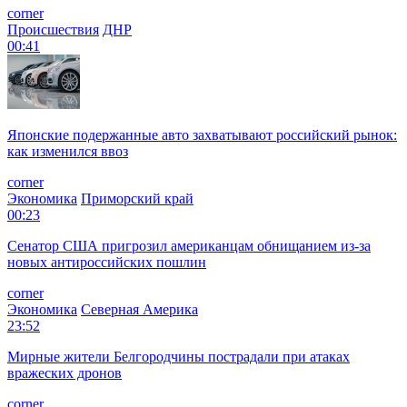
corner
Происшествия
ДНР
00:41
Японские подержанные авто захватывают российский рынок:
как изменился ввоз
corner
Экономика
Приморский край
00:23
Сенатор США пригрозил американцам обнищанием из-за
новых антироссийских пошлин
corner
Экономика
Северная Америка
23:52
Мирные жители Белгородчины пострадали при атаках
вражеских дронов
corner