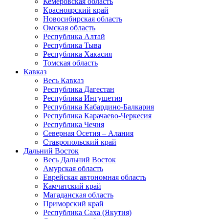
Кемеровская область
Красноярский край
Новосибирская область
Омская область
Республика Алтай
Республика Тыва
Республика Хакасия
Томская область
Кавказ
Весь Кавказ
Республика Дагестан
Республика Ингушетия
Республика Кабардино-Балкария
Республика Карачаево-Черкесия
Республика Чечня
Северная Осетия – Алания
Ставропольский край
Дальний Восток
Весь Дальний Восток
Амурская область
Еврейская автономная область
Камчатский край
Магаданская область
Приморский край
Республика Саха (Якутия)