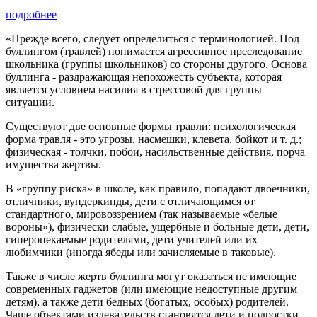
подробнее
«Прежде всего, следует определиться с терминологией. Под
буллингом (травлей) понимается агрессивное преследование
школьника (группы школьников) со стороны другого. Основа
буллинга - раздражающая непохожесть субъекта, которая
является условием насилия в стрессовой для группы
ситуации.
Существуют две основные формы травли: психологическая
форма травля - это угрозы, насмешки, клевета, бойкот и т. д.;
физическая - толчки, побои, насильственные действия, порча
имущества жертвы.
В «группу риска» в школе, как правило, попадают двоечники,
отличники, вундеркинды, дети с отличающимся от
стандартного, мировоззрением (так называемые «белые
вороны»), физически слабые, ущербные и больные дети, дети,
гиперопекаемые родителями, дети учителей или их
любимчики (иногда ябеды или зачисляемые в таковые).
Также в числе жертв буллинга могут оказаться не имеющие
современных гаджетов (или имеющие недоступные другим
детям), а также дети бедных (богатых, особых) родителей.
Чаще объектами издевательств становятся дети и подростки,