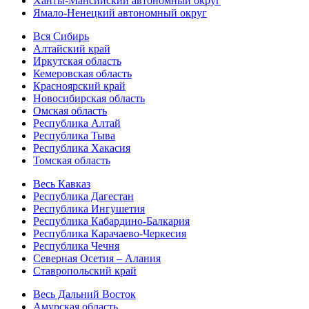
Ханты-Мансийский автономный округ
Ямало-Ненецкий автономный округ
Вся Сибирь
Алтайский край
Иркутская область
Кемеровская область
Красноярский край
Новосибирская область
Омская область
Республика Алтай
Республика Тыва
Республика Хакасия
Томская область
Весь Кавказ
Республика Дагестан
Республика Ингушетия
Республика Кабардино-Балкария
Республика Карачаево-Черкесия
Республика Чечня
Северная Осетия – Алания
Ставропольский край
Весь Дальний Восток
Амурская область