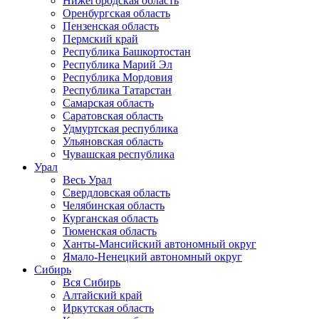
Нижегородская область
Оренбургская область
Пензенская область
Пермский край
Республика Башкортостан
Республика Марий Эл
Республика Мордовия
Республика Татарстан
Самарская область
Саратовская область
Удмуртская республика
Ульяновская область
Чувашская республика
Урал
Весь Урал
Свердловская область
Челябинская область
Курганская область
Тюменская область
Ханты-Мансийский автономный округ
Ямало-Ненецкий автономный округ
Сибирь
Вся Сибирь
Алтайский край
Иркутская область