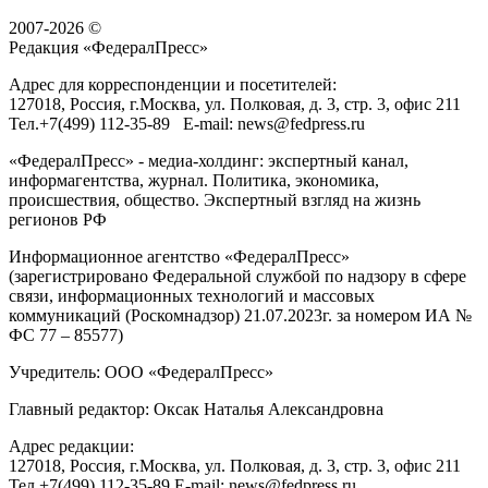
2007-2026 ©
Редакция «
ФедералПресс
»
Адрес для корреспонденции и посетителей:
127018
, Россия, г.
Москва
,
ул. Полковая, д. 3, стр. 3
, офис 211
Тел.
+7(499) 112-35-89
E-mail:
news@fedpress.ru
«ФедералПресс» - медиа-холдинг: экспертный канал,
информагентства, журнал. Политика, экономика,
происшествия, общество. Экспертный взгляд на жизнь
регионов РФ
Информационное агентство «ФедералПресс»
(зарегистрировано Федеральной службой по надзору в сфере
связи, информационных технологий и массовых
коммуникаций (Роскомнадзор) 21.07.2023г. за номером ИА №
ФС 77 – 85577)
Учредитель: ООО «ФедералПресс»
Главный редактор: Оксак Наталья Александровна
Адрес редакции:
127018, Россия, г.Москва, ул. Полковая, д. 3, стр. 3, офис 211
Тел.+7(499) 112-35-89 E-mail: news@fedpress.ru