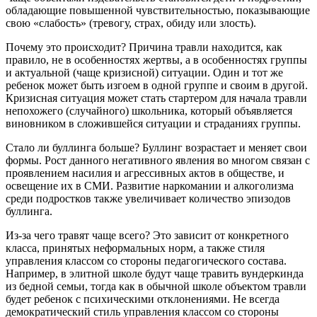
обладающие повышенной чувствительностью, показывающие
свою «слабость» (тревогу, страх, обиду или злость).
Почему это происходит? Причина травли находится, как
правило, не в особенностях жертвы, а в особенностях группы
и актуальной (чаще кризисной) ситуации. Один и тот же
ребенок может быть изгоем в одной группе и своим в другой.
Кризисная ситуация может стать стартером для начала травли
непохожего (случайного) школьника, который объявляется
виновником в сложившейся ситуации и страданиях группы.
Стало ли буллинга больше? Буллинг возрастает и меняет свои
формы. Рост данного негативного явления во многом связан с
проявлением насилия и агрессивных актов в обществе, и
освещение их в СМИ. Развитие наркомании и алкоголизма
среди подростков также увеличивает количество эпизодов
буллинга.
Из-за чего травят чаще всего? Это зависит от конкретного
класса, принятых неформальных норм, а также стиля
управления классом со стороны педагогического состава.
Например, в элитной школе будут чаще травить вундеркинда
из бедной семьи, тогда как в обычной школе объектом травли
будет ребенок с психическими отклонениями. Не всегда
демократический стиль управления классом со стороны