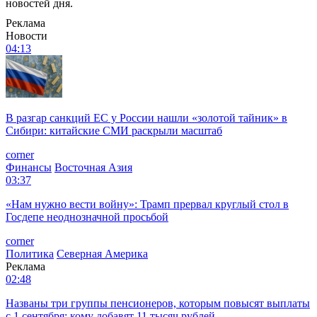
новостей дня.
Реклама
Новости
04:13
В разгар санкций ЕС у России нашли «золотой тайник» в
Сибири: китайские СМИ раскрыли масштаб
corner
Финансы
Восточная Азия
03:37
«Нам нужно вести войну»: Трамп прервал круглый стол в
Госдепе неоднозначной просьбой
corner
Политика
Северная Америка
Реклама
02:48
Названы три группы пенсионеров, которым повысят выплаты
с 1 сентября: кому добавят 11 тысяч рублей