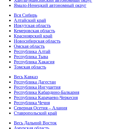
Ханты-Мансийский автономный округ
Ямало-Ненецкий автономный округ
Вся Сибирь
Алтайский край
Иркутская область
Кемеровская область
Красноярский край
Новосибирская область
Омская область
Республика Алтай
Республика Тыва
Республика Хакасия
Томская область
Весь Кавказ
Республика Дагестан
Республика Ингушетия
Республика Кабардино-Балкария
Республика Карачаево-Черкесия
Республика Чечня
Северная Осетия – Алания
Ставропольский край
Весь Дальний Восток
Амурская область