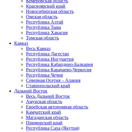
Кемеровская область
Красноярский край
Новосибирская область
Омская область
Республика Алтай
Республика Тыва
Республика Хакасия
Томская область
Кавказ
Весь Кавказ
Республика Дагестан
Республика Ингушетия
Республика Кабардино-Балкария
Республика Карачаево-Черкесия
Республика Чечня
Северная Осетия – Алания
Ставропольский край
Дальний Восток
Весь Дальний Восток
Амурская область
Еврейская автономная область
Камчатский край
Магаданская область
Приморский край
Республика Саха (Якутия)