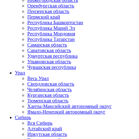
Нижегородская область
Оренбургская область
Пензенская область
Пермский край
Республика Башкортостан
Республика Марий Эл
Республика Мордовия
Республика Татарстан
Самарская область
Саратовская область
Удмуртская республика
Ульяновская область
Чувашская республика
Урал
Весь Урал
Свердловская область
Челябинская область
Курганская область
Тюменская область
Ханты-Мансийский автономный округ
Ямало-Ненецкий автономный округ
Сибирь
Вся Сибирь
Алтайский край
Иркутская область