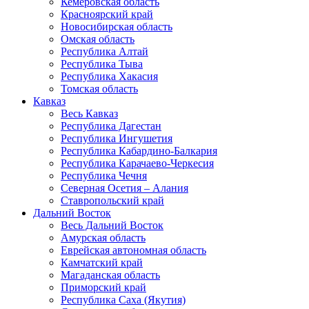
Кемеровская область
Красноярский край
Новосибирская область
Омская область
Республика Алтай
Республика Тыва
Республика Хакасия
Томская область
Кавказ
Весь Кавказ
Республика Дагестан
Республика Ингушетия
Республика Кабардино-Балкария
Республика Карачаево-Черкесия
Республика Чечня
Северная Осетия – Алания
Ставропольский край
Дальний Восток
Весь Дальний Восток
Амурская область
Еврейская автономная область
Камчатский край
Магаданская область
Приморский край
Республика Саха (Якутия)