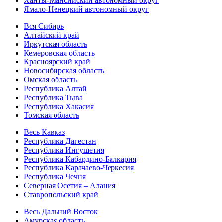
Ханты-Мансийский автономный округ
Ямало-Ненецкий автономный округ
Вся Сибирь
Алтайский край
Иркутская область
Кемеровская область
Красноярский край
Новосибирская область
Омская область
Республика Алтай
Республика Тыва
Республика Хакасия
Томская область
Весь Кавказ
Республика Дагестан
Республика Ингушетия
Республика Кабардино-Балкария
Республика Карачаево-Черкесия
Республика Чечня
Северная Осетия – Алания
Ставропольский край
Весь Дальний Восток
Амурская область