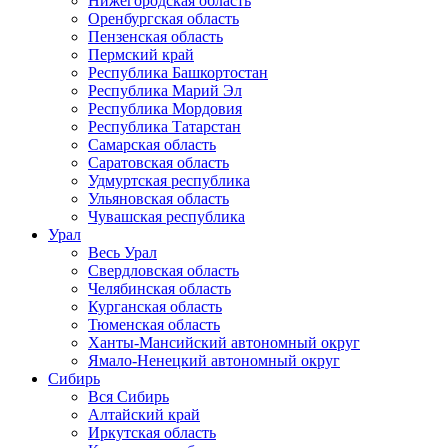
Нижегородская область
Оренбургская область
Пензенская область
Пермский край
Республика Башкортостан
Республика Марий Эл
Республика Мордовия
Республика Татарстан
Самарская область
Саратовская область
Удмуртская республика
Ульяновская область
Чувашская республика
Урал
Весь Урал
Свердловская область
Челябинская область
Курганская область
Тюменская область
Ханты-Мансийский автономный округ
Ямало-Ненецкий автономный округ
Сибирь
Вся Сибирь
Алтайский край
Иркутская область