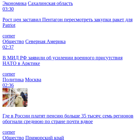
Экономика
Сахалинская область
03:30
Рост цен заставил Пентагон пересмотреть закупки ракет для
Patriot
corner
Общество
Северная Америка
02:37
В МИД РФ заявили об усилении военного присутствия
НАТО в Арктике
corner
Политика
Москва
02:36
Где в России платят пенсию больше 35 тысяч: семь регионов
обогнали среднюю по стране почти вдвое
corner
Общество
Приморский край