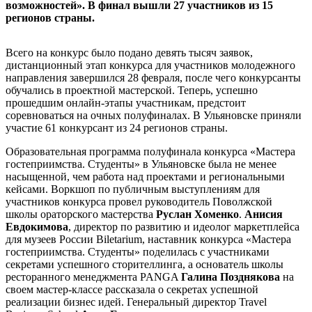
возможностей». В финал вышли 27 участников из 15
регионов страны.
Всего на конкурс было подано девять тысяч заявок,
дистанционный этап конкурса для участников молодежного
направления завершился 28 февраля, после чего конкурсанты
обучались в проектной мастерской. Теперь, успешно
прошедшим онлайн-этапы участникам, предстоит
соревноваться на очных полуфиналах. В Ульяновске приняли
участие 61 конкурсант из 24 регионов страны.
Образовательная программа полуфинала конкурса «Мастера
гостеприимства. Студенты» в Ульяновске была не менее
насыщенной, чем работа над проектами и региональными
кейсами. Воркшоп по публичным выступлениям для
участников конкурса провел руководитель Поволжской
школы ораторского мастерства
Руслан Хоменко
.
Анисия
Евдокимова
, директор по развитию и идеолог маркетплейса
для музеев России Biletarium, наставник конкурса «Мастера
гостеприимства. Студенты» поделилась с участниками
секретами успешного сторителлинга, а основатель школы
ресторанного менеджмента PANGA
Галина Позднякова
на
своем мастер-классе рассказала о секретах успешной
реализации бизнес идей. Генеральный директор Travel