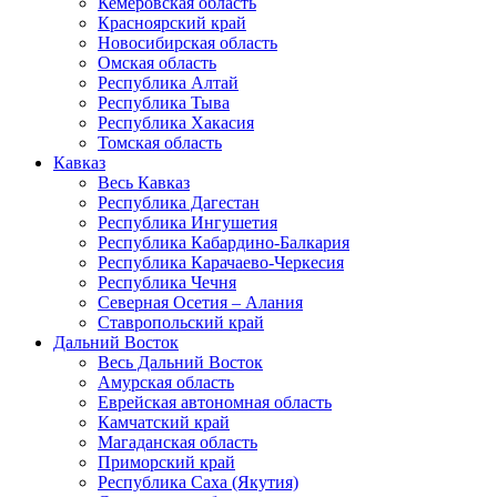
Кемеровская область
Красноярский край
Новосибирская область
Омская область
Республика Алтай
Республика Тыва
Республика Хакасия
Томская область
Кавказ
Весь Кавказ
Республика Дагестан
Республика Ингушетия
Республика Кабардино-Балкария
Республика Карачаево-Черкесия
Республика Чечня
Северная Осетия – Алания
Ставропольский край
Дальний Восток
Весь Дальний Восток
Амурская область
Еврейская автономная область
Камчатский край
Магаданская область
Приморский край
Республика Саха (Якутия)