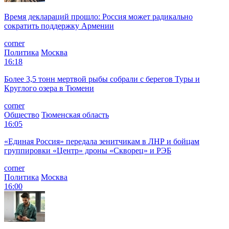
Время деклараций прошло: Россия может радикально
сократить поддержку Армении
corner
Политика
Москва
16:18
Более 3,5 тонн мертвой рыбы собрали с берегов Туры и
Круглого озера в Тюмени
corner
Общество
Тюменская область
16:05
«Единая Россия» передала зенитчикам в ЛНР и бойцам
группировки «Центр» дроны «Скворец» и РЭБ
corner
Политика
Москва
16:00