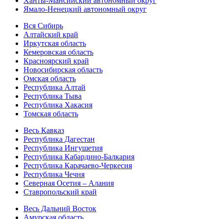
Ханты-Мансийский автономный округ
Ямало-Ненецкий автономный округ
Вся Сибирь
Алтайский край
Иркутская область
Кемеровская область
Красноярский край
Новосибирская область
Омская область
Республика Алтай
Республика Тыва
Республика Хакасия
Томская область
Весь Кавказ
Республика Дагестан
Республика Ингушетия
Республика Кабардино-Балкария
Республика Карачаево-Черкесия
Республика Чечня
Северная Осетия – Алания
Ставропольский край
Весь Дальний Восток
Амурская область