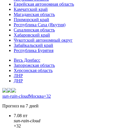
Еврейская автономная область
Камчатский край
Магаданская область
Приморский край
Республика Саха (Якутия)
Сахалинская область
Хабаровский край
Чукотский автономный округ
Забайкальский край
Республика Бурятия
Весь Донбасс
Запорожская область
Херсонская область
ЛНР
ДНР
sun-rain-cloud
Москва
+32
Прогноз на 7 дней
7.08 пт
sun-rain-cloud
+32