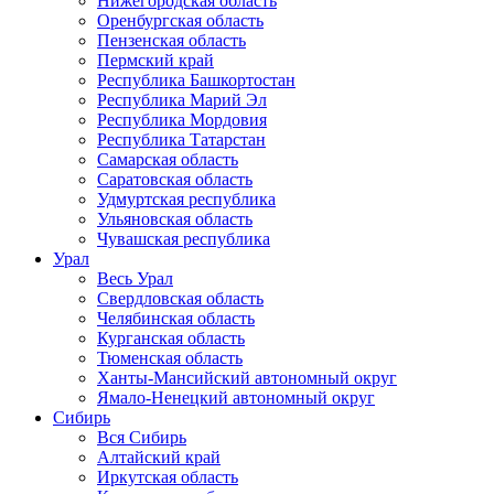
Нижегородская область
Оренбургская область
Пензенская область
Пермский край
Республика Башкортостан
Республика Марий Эл
Республика Мордовия
Республика Татарстан
Самарская область
Саратовская область
Удмуртская республика
Ульяновская область
Чувашская республика
Урал
Весь Урал
Свердловская область
Челябинская область
Курганская область
Тюменская область
Ханты-Мансийский автономный округ
Ямало-Ненецкий автономный округ
Сибирь
Вся Сибирь
Алтайский край
Иркутская область