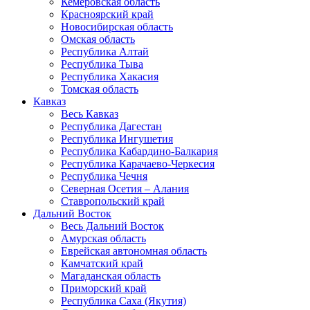
Кемеровская область
Красноярский край
Новосибирская область
Омская область
Республика Алтай
Республика Тыва
Республика Хакасия
Томская область
Кавказ
Весь Кавказ
Республика Дагестан
Республика Ингушетия
Республика Кабардино-Балкария
Республика Карачаево-Черкесия
Республика Чечня
Северная Осетия – Алания
Ставропольский край
Дальний Восток
Весь Дальний Восток
Амурская область
Еврейская автономная область
Камчатский край
Магаданская область
Приморский край
Республика Саха (Якутия)