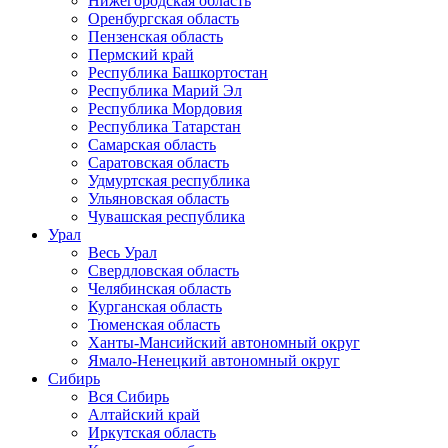
Нижегородская область
Оренбургская область
Пензенская область
Пермский край
Республика Башкортостан
Республика Марий Эл
Республика Мордовия
Республика Татарстан
Самарская область
Саратовская область
Удмуртская республика
Ульяновская область
Чувашская республика
Урал
Весь Урал
Свердловская область
Челябинская область
Курганская область
Тюменская область
Ханты-Мансийский автономный округ
Ямало-Ненецкий автономный округ
Сибирь
Вся Сибирь
Алтайский край
Иркутская область