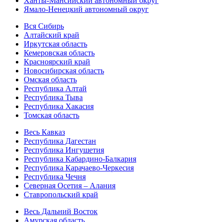
Ханты-Мансийский автономный округ
Ямало-Ненецкий автономный округ
Вся Сибирь
Алтайский край
Иркутская область
Кемеровская область
Красноярский край
Новосибирская область
Омская область
Республика Алтай
Республика Тыва
Республика Хакасия
Томская область
Весь Кавказ
Республика Дагестан
Республика Ингушетия
Республика Кабардино-Балкария
Республика Карачаево-Черкесия
Республика Чечня
Северная Осетия – Алания
Ставропольский край
Весь Дальний Восток
Амурская область