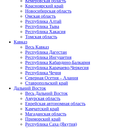
Кемеровская область
Красноярский край
Новосибирская область
Омская область
Республика Алтай
Республика Тыва
Республика Хакасия
Томская область
Кавказ
Весь Кавказ
Республика Дагестан
Республика Ингушетия
Республика Кабардино-Балкария
Республика Карачаево-Черкесия
Республика Чечня
Северная Осетия – Алания
Ставропольский край
Дальний Восток
Весь Дальний Восток
Амурская область
Еврейская автономная область
Камчатский край
Магаданская область
Приморский край
Республика Саха (Якутия)