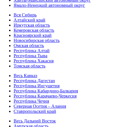
Ханты-Мансийский автономный округ
Ямало-Ненецкий автономный округ
Вся Сибирь
Алтайский край
Иркутская область
Кемеровская область
Красноярский край
Новосибирская область
Омская область
Республика Алтай
Республика Тыва
Республика Хакасия
Томская область
Весь Кавказ
Республика Дагестан
Республика Ингушетия
Республика Кабардино-Балкария
Республика Карачаево-Черкесия
Республика Чечня
Северная Осетия – Алания
Ставропольский край
Весь Дальний Восток
Амурская область