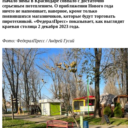
Начало зимы в Краснодаре совпало с достаточно
серьезным потеплением. О приближении Нового года
ничто не напоминает, наверное, кроме только
появившихся магазинчиков, которые будут торговать
пиротехникой. «ФедералПресс» показывает, как выглядит
краевая столица 2 декабря 2023 года.
Фото: ФедералПресс / Андрей Гусий