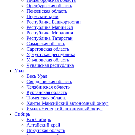
Нижегородская область
Оренбургская область
Пензенская область
Пермский край
Республика Башкортостан
Республика Марий Эл
Республика Мордовия
Республика Татарстан
Самарская область
Саратовская область
Удмуртская республика
Ульяновская область
Чувашская республика
Урал
Весь Урал
Свердловская область
Челябинская область
Курганская область
Тюменская область
Ханты-Мансийский автономный округ
Ямало-Ненецкий автономный округ
Сибирь
Вся Сибирь
Алтайский край
Иркутская область