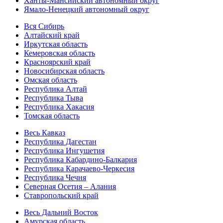
Ханты-Мансийский автономный округ
Ямало-Ненецкий автономный округ
Вся Сибирь
Алтайский край
Иркутская область
Кемеровская область
Красноярский край
Новосибирская область
Омская область
Республика Алтай
Республика Тыва
Республика Хакасия
Томская область
Весь Кавказ
Республика Дагестан
Республика Ингушетия
Республика Кабардино-Балкария
Республика Карачаево-Черкесия
Республика Чечня
Северная Осетия – Алания
Ставропольский край
Весь Дальний Восток
Амурская область