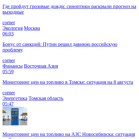
Где пройдут грозовые дожди: синоптики раскрыли прогноз на
выходные
corner
Экология
Москва
06:03
Бонус от санкций: Путин решил давнюю российскую
проблему
corner
Финансы
Восточная Азия
05:59
Мониторинг цен на топливо в Томске: ситуация на 8 августа
corner
Энергетика
Томская область
05:47
Мониторинг цен на топливо на АЗС Новосибирска: ситуация