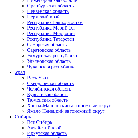
Нижегородская область
Оренбургская область
Пензенская область
Пермский край
Республика Башкортостан
Республика Марий Эл
Республика Мордовия
Республика Татарстан
Самарская область
Саратовская область
Удмуртская республика
Ульяновская область
Чувашская республика
Урал
Весь Урал
Свердловская область
Челябинская область
Курганская область
Тюменская область
Ханты-Мансийский автономный округ
Ямало-Ненецкий автономный округ
Сибирь
Вся Сибирь
Алтайский край
Иркутская область