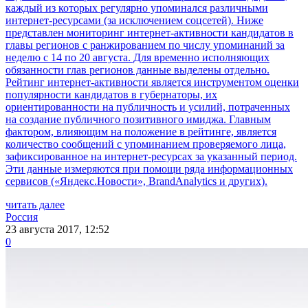
каждый из которых регулярно упоминался различными
интернет-ресурсами (за исключением соцсетей). Ниже
представлен мониторинг интернет-активности кандидатов в
главы регионов с ранжированием по числу упоминаний за
неделю с 14 по 20 августа. Для временно исполняющих
обязанности глав регионов данные выделены отдельно.
Рейтинг интернет-активности является инструментом оценки
популярности кандидатов в губернаторы, их
ориентированности на публичность и усилий, потраченных
на создание публичного позитивного имиджа. Главным
фактором, влияющим на положение в рейтинге, является
количество сообщений с упоминанием проверяемого лица,
зафиксированное на интернет-ресурсах за указанный период.
Эти данные измеряются при помощи ряда информационных
сервисов («Яндекс.Новости», BrandAnalytics и других).
читать далее
Россия
23 августа 2017, 12:52
0