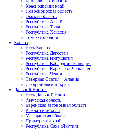
Кемеровская область
Красноярский край
Новосибирская область
Омская область
Республика Алтай
Республика Тыва
Республика Хакасия
Томская область
Кавказ
Весь Кавказ
Республика Дагестан
Республика Ингушетия
Республика Кабардино-Балкария
Республика Карачаево-Черкесия
Республика Чечня
Северная Осетия – Алания
Ставропольский край
Дальний Восток
Весь Дальний Восток
Амурская область
Еврейская автономная область
Камчатский край
Магаданская область
Приморский край
Республика Саха (Якутия)