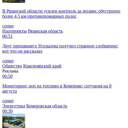
В Рязанской области усилен контроль за лесами: обустроено
более 4,5 км противопожарных полос
corner
Нацпроекты
Рязанская область
06:51
Друг пропавшего Усольцева получил странное сообщение:
вот что он рассказал
corner
Общество
Красноярский край
Реклама
06:50
Мониторинг цен на топливо в Кемерове: ситуация на 8
августа
corner
Энергетика
Кемеровская область
06:39