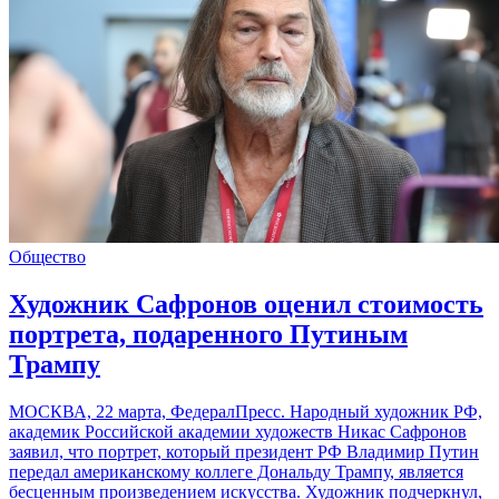
Общество
Художник Сафронов оценил стоимость
портрета, подаренного Путиным
Трампу
МОСКВА, 22 марта, ФедералПресс. Народный художник РФ,
академик Российской академии художеств Никас Сафронов
заявил, что портрет, который президент РФ Владимир Путин
передал американскому коллеге Дональду Трампу, является
бесценным произведением искусства. Художник подчеркнул,