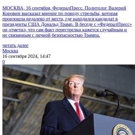
МОСКВА, 16 сентября, ФедералПресс. Политолог Валерий
Коровин высказал мнение по поводу стрельбы, которая
произошла недалеко от места, где находился кандидат в
президенты США Дональд Трамп. В беседе с «ФедералПресс»
он отметил, что сам факт перестрелки кажется случайным и
не связанным с личной безопасностью Трампа.
читать далее
Москва
16 сентября 2024, 14:47
0