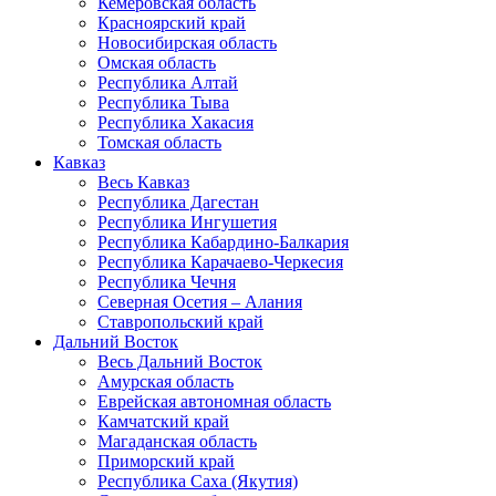
Кемеровская область
Красноярский край
Новосибирская область
Омская область
Республика Алтай
Республика Тыва
Республика Хакасия
Томская область
Кавказ
Весь Кавказ
Республика Дагестан
Республика Ингушетия
Республика Кабардино-Балкария
Республика Карачаево-Черкесия
Республика Чечня
Северная Осетия – Алания
Ставропольский край
Дальний Восток
Весь Дальний Восток
Амурская область
Еврейская автономная область
Камчатский край
Магаданская область
Приморский край
Республика Саха (Якутия)