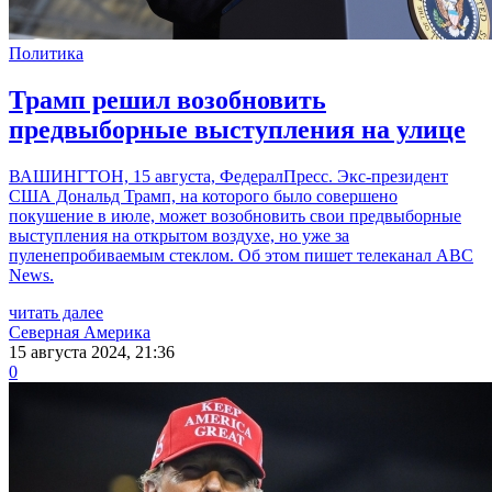
Политика
Трамп решил возобновить
предвыборные выступления на улице
ВАШИНГТОН, 15 августа, ФедералПресс. Экс-президент
США Дональд Трамп, на которого было совершено
покушение в июле, может возобновить свои предвыборные
выступления на открытом воздухе, но уже за
пуленепробиваемым стеклом. Об этом пишет телеканал ABC
News.
читать далее
Северная Америка
15 августа 2024, 21:36
0