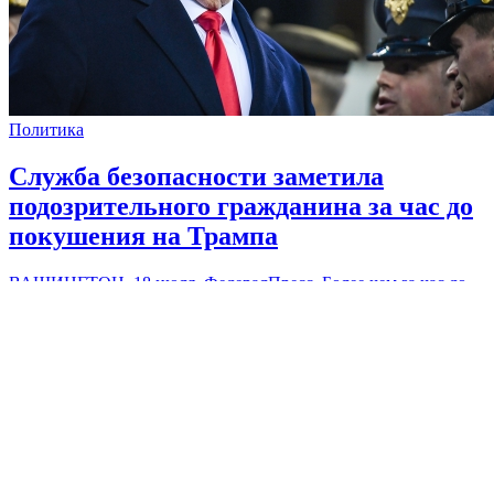
Политика
Служба безопасности заметила
подозрительного гражданина за час до
покушения на Трампа
ВАШИНГТОН, 18 июля, ФедералПресс. Более чем за час до
покушения на Дональда Трампа Секретная служба США
получила информацию о странном поведении
подозреваемого. Об этом заявил республиканец Джон
Баррассо.
читать далее
Северная Америка
18 июля 2024, 03:37
0
показать еще [...]