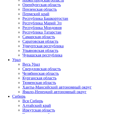
Нижегородская область
Оренбургская область
Пензенская область
Пермский край
Республика Башкортостан
Республика Марий Эл
Республика Мордовия
Республика Татарстан
Самарская область
Саратовская область
Удмуртская республика
Ульяновская область
Чувашская республика
Урал
Весь Урал
Свердловская область
Челябинская область
Курганская область
Тюменская область
Ханты-Мансийский автономный округ
Ямало-Ненецкий автономный округ
Сибирь
Вся Сибирь
Алтайский край
Иркутская область