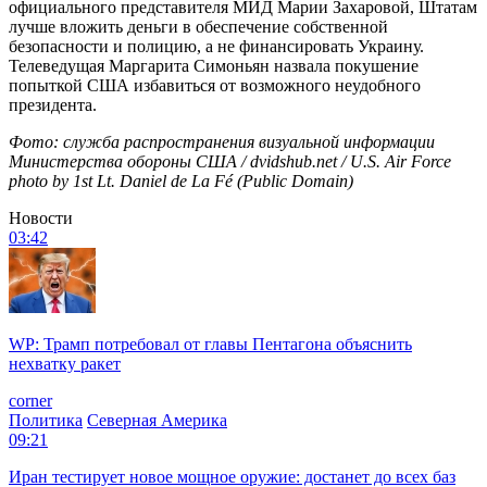
официального представителя МИД Марии Захаровой, Штатам
лучше вложить деньги в обеспечение собственной
безопасности и полицию, а не финансировать Украину.
Телеведущая Маргарита Симоньян назвала покушение
попыткой США избавиться от возможного неудобного
президента.
Фото: служба распространения визуальной информации
Министерства обороны США / dvidshub.net / U.S. Air Force
photo by 1st Lt. Daniel de La Fé (Public Domain)
Новости
03:42
WP: Трамп потребовал от главы Пентагона объяснить
нехватку ракет
corner
Политика
Северная Америка
09:21
Иран тестирует новое мощное оружие: достанет до всех баз