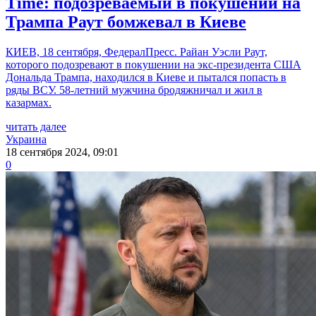
Time: подозреваемый в покушении на
Трампа Раут бомжевал в Киеве
КИЕВ, 18 сентября, ФедералПресс. Райан Уэсли Раут,
которого подозревают в покушении на экс-президента США
Дональда Трампа, находился в Киеве и пытался попасть в
ряды ВСУ. 58-летний мужчина бродяжничал и жил в
казармах.
читать далее
Украина
18 сентября 2024, 09:01
0