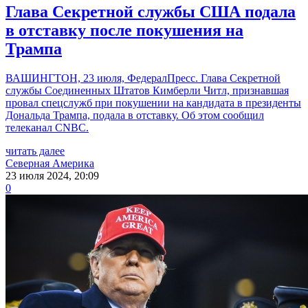
Глава Секретной службы США подала
в отставку после покушения на
Трампа
ВАШИНГТОН, 23 июля, ФедералПресс. Глава Секретной
службы Соединенных Штатов Кимберли Читл, признавшая
провал спецслужб при покушении на кандидата в президенты
Дональда Трампа, подала в отставку. Об этом сообщил
телеканал CNBC.
читать далее
Северная Америка
23 июля 2024, 20:09
0