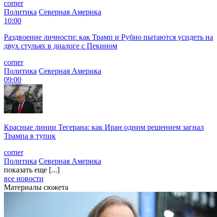
corner
Политика
Северная Америка
10:00
Раздвоение личности: как Трамп и Рубио пытаются усидеть на
двух стульях в диалоге с Пекином
corner
Политика
Северная Америка
09:00
Красные линии Тегерана: как Иран одним решением загнал
Трампа в тупик
corner
Политика
Северная Америка
показать еще [...]
все новости
Материалы сюжета