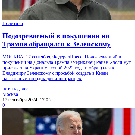
Политика
Подозреваемый в покушении на
Трампа обращался к Зеленскому
МОСКВА, 17 сентября, ФедералПресс. Подозреваемый в
покушении на Дональда Трампа американец Райан Уэсли Рут
приезжал на Украину весной 2022 года и обращался к
Владимиру Зеленскому с просьбой создать в Киеве
палаточный городок для иностранцев.
читать далее
Москва
17 сентября 2024, 17:05
0