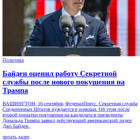
Политика
Байден оценил работу Секретной
службы после нового покушения на
Трампа
ВАШИНГТОН, 16 сентября, ФедералПресс. Секретная служба
Соединенных Штатов нуждается в помощи. Об этом после
второй попытки покушения на кандидата в президенты
Дональда Трампа заявил действующий американский лидер
Джо Байден.
читать далее