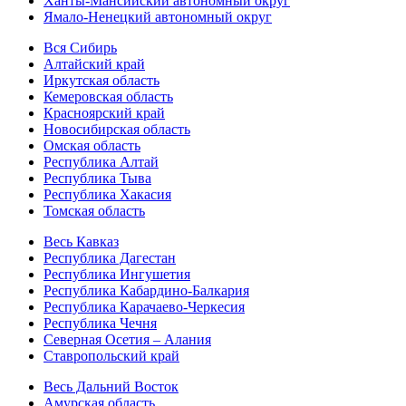
Ханты-Мансийский автономный округ
Ямало-Ненецкий автономный округ
Вся Сибирь
Алтайский край
Иркутская область
Кемеровская область
Красноярский край
Новосибирская область
Омская область
Республика Алтай
Республика Тыва
Республика Хакасия
Томская область
Весь Кавказ
Республика Дагестан
Республика Ингушетия
Республика Кабардино-Балкария
Республика Карачаево-Черкесия
Республика Чечня
Северная Осетия – Алания
Ставропольский край
Весь Дальний Восток
Амурская область