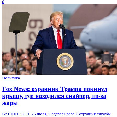
0
Политика
Fox News: охранник Трампа покинул
крышу, где находился снайпер, из-за
жары
ВАШИНГТОН, 26 июля, ФедералПресс. Сотрудник службы