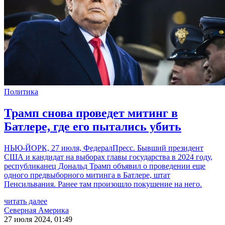
Политика
Трамп снова проведет митинг в
Батлере, где его пытались убить
НЬЮ-ЙОРК, 27 июля, ФедералПресс. Бывший президент
США и кандидат на выборах главы государства в 2024 году,
республиканец Дональд Трамп объявил о проведении еще
одного предвыборного митинга в Батлере, штат
Пенсильвания. Ранее там произошло покушение на него.
читать далее
Северная Америка
27 июля 2024, 01:49