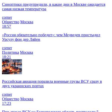
Синоптики предупредили, в какие дни в Москве ожидается
самая низкая температура
corner
Общество
Москва
18:57
«Россия обязательно победит»: чем Медведев пристыдил
Урсулу фон дер Ляйен
corner
Политика
Москва
18:21
Российская авиация поразила военные грузы ВСУ сразу в
двух украинских портах
corner
Общество
Москва
17:23
При атаках ВСУ на Белгородскую область пострадали 5