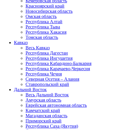
Кемеровская область
Красноярский край
Новосибирская область
Омская область
Республика Алтай
Республика Тыва
Республика Хакасия
Томская область
Кавказ
Весь Кавказ
Республика Дагестан
Республика Ингушетия
Республика Кабардино-Балкария
Республика Карачаево-Черкесия
Республика Чечня
Северная Осетия – Алания
Ставропольский край
Дальний Восток
Весь Дальний Восток
Амурская область
Еврейская автономная область
Камчатский край
Магаданская область
Приморский край
Республика Саха (Якутия)