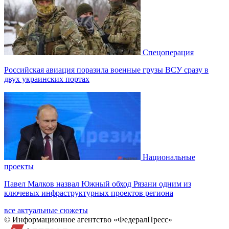
Спецоперация
Российская авиация поразила военные грузы ВСУ сразу в
двух украинских портах
Национальные
проекты
Павел Малков назвал Южный обход Рязани одним из
ключевых инфраструктурных проектов региона
все актуальные сюжеты
© Информационное агентство «ФедералПресс»