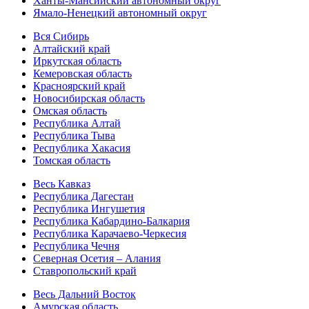
Ханты-Мансийский автономный округ
Ямало-Ненецкий автономный округ
Вся Сибирь
Алтайский край
Иркутская область
Кемеровская область
Красноярский край
Новосибирская область
Омская область
Республика Алтай
Республика Тыва
Республика Хакасия
Томская область
Весь Кавказ
Республика Дагестан
Республика Ингушетия
Республика Кабардино-Балкария
Республика Карачаево-Черкесия
Республика Чечня
Северная Осетия – Алания
Ставропольский край
Весь Дальний Восток
Амурская область