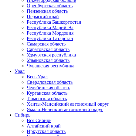
Нижегородская область
Оренбургская область
Пензенская область
Пермский край
Республика Башкортостан
Республика Марий Эл
Республика Мордовия
Республика Татарстан
Самарская область
Саратовская область
Удмуртская республика
Ульяновская область
Чувашская республика
Урал
Весь Урал
Свердловская область
Челябинская область
Курганская область
Тюменская область
Ханты-Мансийский автономный округ
Ямало-Ненецкий автономный округ
Сибирь
Вся Сибирь
Алтайский край
Иркутская область