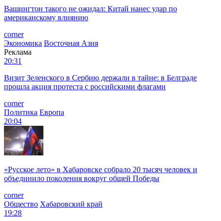
Вашингтон такого не ожидал: Китай нанес удар по
американскому влиянию
corner
Экономика
Восточная Азия
Реклама
20:31
Визит Зеленского в Сербию держали в тайне: в Белграде
прошла акция протеста с российскими флагами
corner
Политика
Европа
20:04
«Русское лето» в Хабаровске собрало 20 тысяч человек и
объединило поколения вокруг общей Победы
corner
Общество
Хабаровский край
19:28