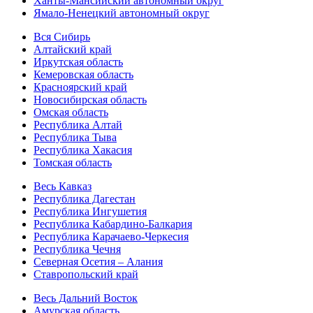
Ханты-Мансийский автономный округ
Ямало-Ненецкий автономный округ
Вся Сибирь
Алтайский край
Иркутская область
Кемеровская область
Красноярский край
Новосибирская область
Омская область
Республика Алтай
Республика Тыва
Республика Хакасия
Томская область
Весь Кавказ
Республика Дагестан
Республика Ингушетия
Республика Кабардино-Балкария
Республика Карачаево-Черкесия
Республика Чечня
Северная Осетия – Алания
Ставропольский край
Весь Дальний Восток
Амурская область