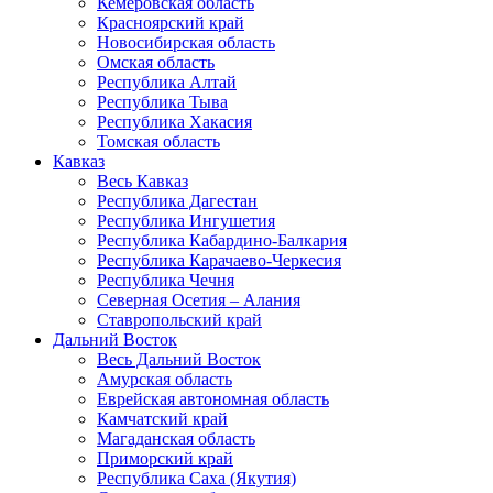
Кемеровская область
Красноярский край
Новосибирская область
Омская область
Республика Алтай
Республика Тыва
Республика Хакасия
Томская область
Кавказ
Весь Кавказ
Республика Дагестан
Республика Ингушетия
Республика Кабардино-Балкария
Республика Карачаево-Черкесия
Республика Чечня
Северная Осетия – Алания
Ставропольский край
Дальний Восток
Весь Дальний Восток
Амурская область
Еврейская автономная область
Камчатский край
Магаданская область
Приморский край
Республика Саха (Якутия)