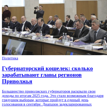
Политика
Губернаторский кошелек: сколько
зарабатывают главы регионов
Приволжья
Большинство приволжских губернаторов раскрыли свои
доходы по итогам 2025 года. Это стало возможным благодаря
грядущим выборам, которые пройдут в единый день
голосования в сентябре. Диапазон задекларированных