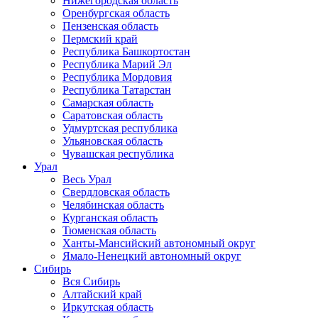
Нижегородская область
Оренбургская область
Пензенская область
Пермский край
Республика Башкортостан
Республика Марий Эл
Республика Мордовия
Республика Татарстан
Самарская область
Саратовская область
Удмуртская республика
Ульяновская область
Чувашская республика
Урал
Весь Урал
Свердловская область
Челябинская область
Курганская область
Тюменская область
Ханты-Мансийский автономный округ
Ямало-Ненецкий автономный округ
Сибирь
Вся Сибирь
Алтайский край
Иркутская область