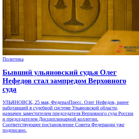
Политика
Бывший ульяновский судья Олег
Нефедов стал зампредом Верховного
суда
УЛЬЯНОВСК, 25 мая, ФедералПресс. Олег Нефедов, ранее
работавший в судебной системе Ульяновской области,
назначен заместителем председателя Верховного суда России
и председателем Дисциплинарной коллегии.
Соответствующее постановление Совета Федерации уже
подписано.