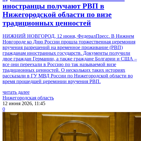
иностранцы получают РВП в
Нижегородской области по визе
традиционных ценностей
НИЖНИЙ НОВГОРОД, 12 июня, ФедералПресс. В Нижнем
Новгороде ко Дню России прошла торжественная церемония
вручения разрешений на временное проживание (РВП)
гражданам иностранных государств. Документы получили
двое граждан Германии, а также граждане Болгарии и США –
все они переехали в Россию по так называемой визе
традиционных ценностей. О нескольких таких историях
рассказали в ГУ МВД России по Нижегородской области во
время прошедшей церемонии вручения РВП.
читать далее
Нижегородская область
12 июня 2026, 11:45
0