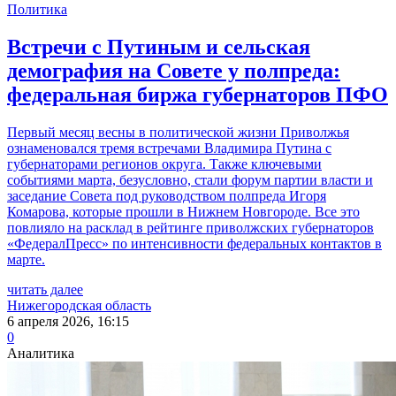
Политика
Встречи с Путиным и сельская
демография на Совете у полпреда:
федеральная биржа губернаторов ПФО
Первый месяц весны в политической жизни Приволжья
ознаменовался тремя встречами Владимира Путина с
губернаторами регионов округа. Также ключевыми
событиями марта, безусловно, стали форум партии власти и
заседание Совета под руководством полпреда Игоря
Комарова, которые прошли в Нижнем Новгороде. Все это
повлияло на расклад в рейтинге приволжских губернаторов
«ФедералПресс» по интенсивности федеральных контактов в
марте.
читать далее
Нижегородская область
6 апреля 2026, 16:15
0
Аналитика