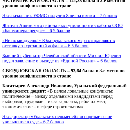
ЧЕЛЯБИНСКАЯ ОБЛАСТЬ – 121,38 балла и 2-е место по
уровню конфликтности в стране
Экс-начальник УФМС получил 8 лет за взятки – 7 баллов
Жители Ашинского района выступили против работы ООО
«Башминералресурс» – 6,5 баллов
«Не позавидуешь!» Южноуральского мэра отправляют в
отставку за срезанный асфальт – 6,5 баллов
Бывший губернатор Челябинской области Михаил Юревич
подал заявление о выходе из «Единой России» – 6 баллов
СВЕРДЛОВСКАЯ ОБЛАСТЬ – 93,64 балла и 3-е место по
уровню конфликтности в стране
Богатырев Александр Иванович,
Уральский федеральный
университет, доцент
: «
В целом локальные конфликты:
политические – между отдельными кандидатами перед
выборами, трудовые – из-за зарплаты, рабочих мест,
экономические – в сфере строительства».
Экс-директор «Уральских пельменей» оспаривает свое
увольнение в суде – 6,7 баллов