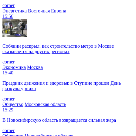
corner
Энергетика
Восточная Европа
15:56
Собянин раскрыл, как строительство метро в Москве
сказывается на других регионах
corner
Экономика
Москва
15:40
Праздник движения и здоровья: в Ступине прошел День
физкультурника
corner
Общество
Московская область
15:29
В Новосибирскую область возвращается сильная жара
corner
Общество
Новосибирская область