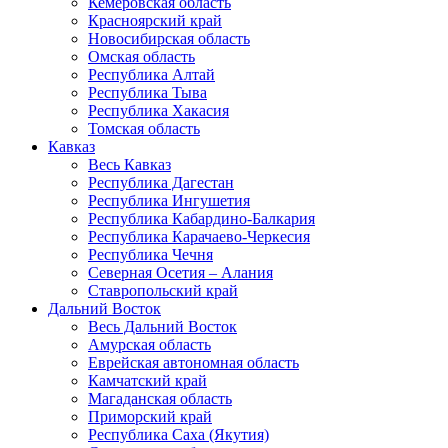
Кемеровская область
Красноярский край
Новосибирская область
Омская область
Республика Алтай
Республика Тыва
Республика Хакасия
Томская область
Кавказ
Весь Кавказ
Республика Дагестан
Республика Ингушетия
Республика Кабардино-Балкария
Республика Карачаево-Черкесия
Республика Чечня
Северная Осетия – Алания
Ставропольский край
Дальний Восток
Весь Дальний Восток
Амурская область
Еврейская автономная область
Камчатский край
Магаданская область
Приморский край
Республика Саха (Якутия)