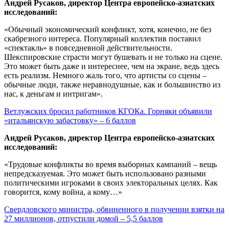
Андрей Русаков, директор Центра европейско-азиатских
исследований:
«Обычный экономический конфликт, хотя, конечно, не без
скабрезного интереса. Популярный коллектив поставил
«спектакль» в повседневной действительности.
Шекспировские страсти могут бушевать и не только на сцене.
Это может быть даже и интереснее, чем на экране, ведь здесь
есть реализм. Немного жаль того, что артисты со сцены –
обычные люди, также неравнодушные, как и большинство из
нас, к деньгам и интригам».
Ветлужских бросил работников КГОКа. Горняки объявили
«итальянскую забастовку» – 6 баллов
Андрей Русаков, директор Центра европейско-азиатских
исследований:
«Трудовые конфликты во время выборных кампаний – вещь
непредсказуемая. Это может быть использовано разными
политическими игроками в своих электоральных целях. Как
говорится, кому война, а кому…»
Свердловского министра, обвиненного в получении взятки на
27 миллионов, отпустили домой – 5,5 баллов