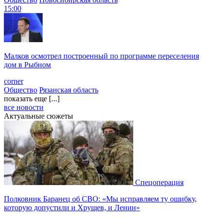
15:00
Малков осмотрел построенный по программе переселения
дом в Рыбном
corner
Общество
Рязанская область
показать еще [...]
все новости
Актуальные сюжеты
Спецоперация
Полковник Баранец об СВО: «Мы исправляем ту ошибку,
которую допустили и Хрущев, и Ленин»