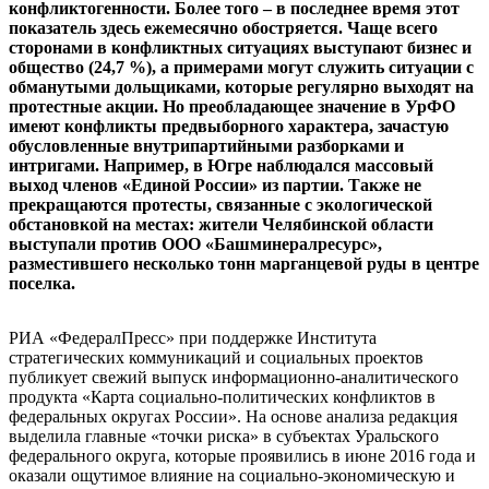
конфликтогенности. Более того – в последнее время этот
показатель здесь ежемесячно обостряется. Чаще всего
сторонами в конфликтных ситуациях выступают бизнес и
общество (24,7 %), а примерами могут служить ситуации с
обманутыми дольщиками, которые регулярно выходят на
протестные акции. Но преобладающее значение в УрФО
имеют конфликты предвыборного характера, зачастую
обусловленные внутрипартийными разборками и
интригами. Например, в Югре наблюдался массовый
выход членов «Единой России» из партии. Также не
прекращаются протесты, связанные с экологической
обстановкой на местах: жители Челябинской области
выступали против ООО «Башминералресурс»,
разместившего несколько тонн марганцевой руды в центре
поселка.
РИА «ФедералПресс» при поддержке Института
стратегических коммуникаций и социальных проектов
публикует свежий выпуск информационно-аналитического
продукта «Карта социально-политических конфликтов в
федеральных округах России». На основе анализа редакция
выделила главные «точки риска» в субъектах Уральского
федерального округа, которые проявились в июне 2016 года и
оказали ощутимое влияние на социально-экономическую и