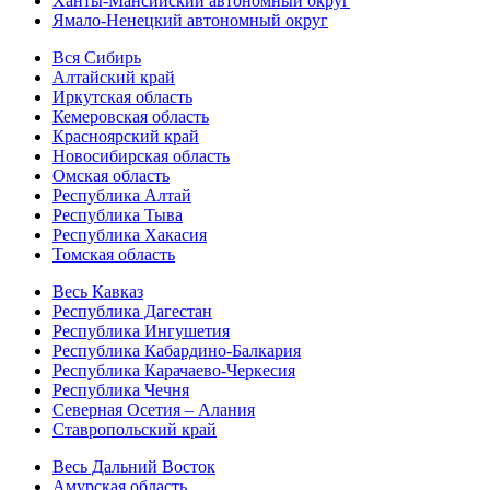
Ханты-Мансийский автономный округ
Ямало-Ненецкий автономный округ
Вся Сибирь
Алтайский край
Иркутская область
Кемеровская область
Красноярский край
Новосибирская область
Омская область
Республика Алтай
Республика Тыва
Республика Хакасия
Томская область
Весь Кавказ
Республика Дагестан
Республика Ингушетия
Республика Кабардино-Балкария
Республика Карачаево-Черкесия
Республика Чечня
Северная Осетия – Алания
Ставропольский край
Весь Дальний Восток
Амурская область