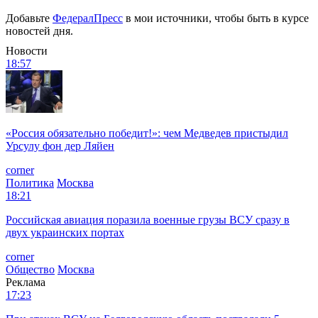
Добавьте
ФедералПресс
в мои источники, чтобы быть в курсе
новостей дня.
Новости
18:57
«Россия обязательно победит!»: чем Медведев пристыдил
Урсулу фон дер Ляйен
corner
Политика
Москва
18:21
Российская авиация поразила военные грузы ВСУ сразу в
двух украинских портах
corner
Общество
Москва
Реклама
17:23