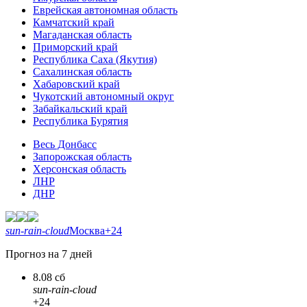
Еврейская автономная область
Камчатский край
Магаданская область
Приморский край
Республика Саха (Якутия)
Сахалинская область
Хабаровский край
Чукотский автономный округ
Забайкальский край
Республика Бурятия
Весь Донбасс
Запорожская область
Херсонская область
ЛНР
ДНР
sun-rain-cloud
Москва
+24
Прогноз на 7 дней
8.08 сб
sun-rain-cloud
+24