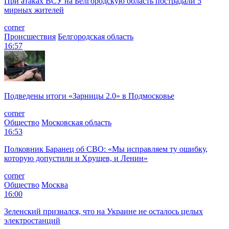
При атаках ВСУ на Белгородскую область пострадали 5
мирных жителей
corner
Происшествия
Белгородская область
16:57
Подведены итоги «Зарницы 2.0» в Подмосковье
corner
Общество
Московская область
16:53
Полковник Баранец об СВО: «Мы исправляем ту ошибку,
которую допустили и Хрущев, и Ленин»
corner
Общество
Москва
16:00
Зеленский признался, что на Украине не осталось целых
электростанций