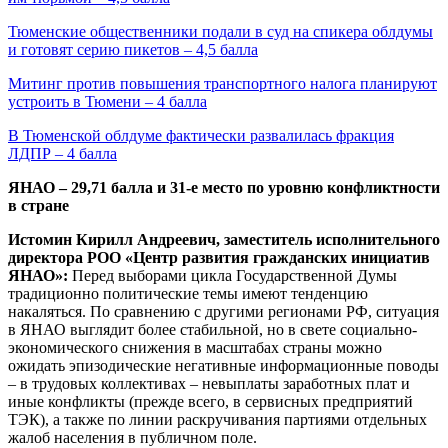
Тюменские общественники подали в суд на спикера облдумы
и готовят серию пикетов – 4,5 балла
Митинг против повышения транспортного налога планируют
устроить в Тюмени – 4 балла
В Тюменской облдуме фактически развалилась фракция
ЛДПР – 4 балла
ЯНАО – 29,71 балла и 31-е место по уровню конфликтности
в стране
Истомин Кирилл Андреевич, заместитель исполнительного
директора РОО «Центр развития гражданских инициатив
ЯНАО»:
Перед выборами цикла Государственной Думы
традиционно политические темы имеют тенденцию
накаляться. По сравнению с другими регионами РФ, ситуация
в ЯНАО выглядит более стабильной, но в свете социально-
экономического снижения в масштабах страны можно
ожидать эпизодические негативные информационные поводы
– в трудовых коллективах – невыплаты заработных плат и
иные конфликты (прежде всего, в сервисных предприятий
ТЭК), а также по линии раскручивания партиями отдельных
жалоб населения в публичном поле.