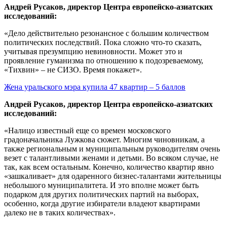
Андрей Русаков, директор Центра европейско-азиатских
исследований:
«Дело действительно резонансное с большим количеством
политических последствий. Пока сложно что-то сказать,
учитывая презумпцию невиновности. Может это и
проявление гуманизма по отношению к подозреваемому,
«Тихвин» – не СИЗО. Время покажет».
Жена уральского мэра купила 47 квартир – 5 баллов
Андрей Русаков, директор Центра европейско-азиатских
исследований:
«Налицо известный еще со времен московского
градоначальника Лужкова сюжет. Многим чиновникам, а
также региональным и муниципальным руководителям очень
везет с талантливыми женами и детьми. Во всяком случае, не
так, как всем остальным. Конечно, количество квартир явно
«зашкаливает» для одаренного бизнес-талантами жительницы
небольшого муниципалитета. И это вполне может быть
подарком для других политических партий на выборах,
особенно, когда другие избиратели владеют квартирами
далеко не в таких количествах».