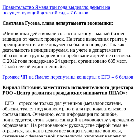
Правительство Ямала три года выделяло деньги на
несуществующий детский сад – 7 баллов
Светлана Гусева, глава департамента экономики:
«Чиновники действовали согласно закону – малый бизнес
защищен от частых проверок. На этапе выделения гранта у
предпринимателя все документы были в порядке. Так как
деятельность нелицензируемая, на учете в департаменте
образования группа дневного пребывания детей не состояла.
С 2012 года поддержано 24 центра, организовано 685 мест.
Такой случай единственный».
Громкое ЧП на Ямале: перепутаны конверты с ЕГЭ – 6 баллов
Кирилл Истомин, заместитель исполнительного директора
РОО «Центр развития гражданских инициатив ЯНАО»:
«ЕГЭ – стресс не только для учеников (металлоискатели,
обыски, туалет под конвоем), но и для преподавательского
состава школ. Очевидно, если информация по ошибке,
подтвердится, стоит ждать санкций к руководству учреждения
образования. На региональном руководстве сферой тема не
отразится, так как в целом все концептуальные вопросы,
связанные с федеральной процедурой, курирует напрямую