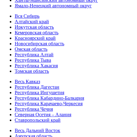
Ханты-Мансийский автономный округ
Ямало-Ненецкий автономный округ
Вся Сибирь
Алтайский край
Иркутская область
Кемеровская область
Красноярский край
Новосибирская область
Омская область
Республика Алтай
Республика Тыва
Республика Хакасия
Томская область
Весь Кавказ
Республика Дагестан
Республика Ингушетия
Республика Кабардино-Балкария
Республика Карачаево-Черкесия
Республика Чечня
Северная Осетия – Алания
Ставропольский край
Весь Дальний Восток
Амурская область