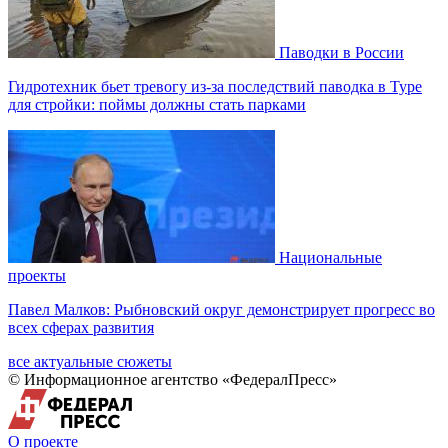
Паводки в России
Гидротехник бьет тревогу из-за последствий паводка в Туре
для стройки: поймы должны стать парками
Национальные
проекты
Павел Малков: Рыбновский округ демонстрирует прогресс во
всех сферах развития
все актуальные сюжеты
© Информационное агентство «ФедералПресс»
О проекте