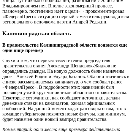
конца. Тут никакого подвоха нет, разногласий с Элиссаном
Владимировичем нет. Вполне закономерный процесс,
планомерно, постепенно идет к цели», - прокомментировал
«ФедералПресс» ситуацию первый заместитель руководителя
регионального исполкома партии Андрей Редькин.
Калининградская область
В правительстве Калининградской области появится еще
один вице-премьер
Слухи о том, что первым заместителем председателя
правительства станет Александр Шендерюк-Жидков не
оправдались дважды. На новую должность были назначены
двое – Алексей Родин и Эдуард Батанов. Оба они значились в
списке рассматриваемых кандидатур, о чем сообщал ранее
«ФедералПресс». В подробности этих назначений был
посвящен узкий круг чиновников областного правительства.
Некоторые сотрудники, как сообщают источники, делали
денежные ставки на кандидатов, ожидая официальных
сообщений. На данный момент ходят разговоры о том, что в
команде губернатора появятся новые фигуры, как минимум,
будет назначен один новый зампред правительства.
Комментарий: одно место вице-премьера действительно