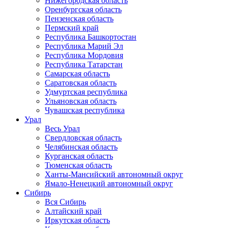
Нижегородская область
Оренбургская область
Пензенская область
Пермский край
Республика Башкортостан
Республика Марий Эл
Республика Мордовия
Республика Татарстан
Самарская область
Саратовская область
Удмуртская республика
Ульяновская область
Чувашская республика
Урал
Весь Урал
Свердловская область
Челябинская область
Курганская область
Тюменская область
Ханты-Мансийский автономный округ
Ямало-Ненецкий автономный округ
Сибирь
Вся Сибирь
Алтайский край
Иркутская область