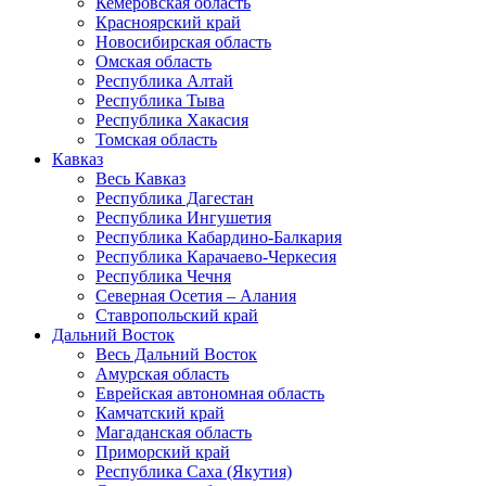
Кемеровская область
Красноярский край
Новосибирская область
Омская область
Республика Алтай
Республика Тыва
Республика Хакасия
Томская область
Кавказ
Весь Кавказ
Республика Дагестан
Республика Ингушетия
Республика Кабардино-Балкария
Республика Карачаево-Черкесия
Республика Чечня
Северная Осетия – Алания
Ставропольский край
Дальний Восток
Весь Дальний Восток
Амурская область
Еврейская автономная область
Камчатский край
Магаданская область
Приморский край
Республика Саха (Якутия)