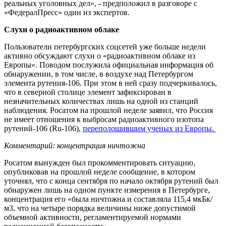
реальных уголовных дел», - предположил в разговоре с
«ФедералПресс» один из экспертов.
Слухи о радиоактивном облаке
Пользователи петербургских соцсетей уже больше недели
активно обсуждают слухи о «радиоактивном облаке из
Европы». Поводом послужила официальная информация об
обнаружении, в том числе, в воздухе над Петербургом
элемента рутения-106. При этом в ней сразу подчеркивалось,
что в северной столице элемент зафиксирован в
незначительных количествах лишь на одной из станций
наблюдения. Росатом на прошлой неделе заявил, что Россия
не имеет отношения к выбросам радиоактивного изотопа
рутений-106 (Ru-106),
переполошившим ученых из Европы.
Комментарий: концентрация ничтожна
Росатом вынужден был прокомментировать ситуацию,
опубликовав на прошлой неделе сообщение, в котором
уточнял, что с конца сентября по начало октября рутений был
обнаружен лишь на одном пункте измерения в Петербурге,
концентрация его «была ничтожна и составляла 115,4 мкБк/
м3, что на четыре порядка величины ниже допустимой
объемной активности, регламентируемой нормами