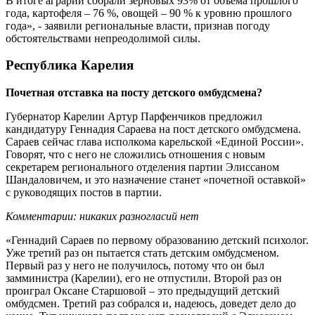
В итоге аграрии собрали зерновых 93% от объема прошлого
года, картофеля – 76 %, овощей – 90 % к уровню прошлого
года», - заявили региональные власти, признав погоду
обстоятельствами непреодолимой силы.
Республика Карелия
Почетная отставка на посту детского омбудсмена?
Губернатор Карелии Артур Парфенчиков предложил
кандидатуру Геннадия Сараева на пост детского омбудсмена.
Сараев сейчас глава исполкома карельской «Единой России».
Говорят, что с него не сложились отношения с новым
секретарем регионального отделения партии Элиссаном
Шандаловичем, и это назначение станет «почетной оставкой»
с руководящих постов в партии.
Комментарии: никаких разногласий нет
«Геннадий Сараев по первому образованию детский психолог.
Уже третий раз он пытается стать детским омбудсменом.
Первый раз у него не получилось, потому что он был
замминистра (Карелии), его не отпустили. Второй раз он
проиграл Оксане Старшовой – это предыдущий детский
омбудсмен. Третий раз собрался и, надеюсь, доведет дело до