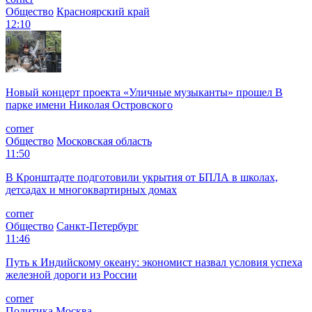
Общество
Красноярский край
12:10
Новый концерт проекта «Уличные музыканты» прошел В
парке имени Николая Островского
corner
Общество
Московская область
11:50
В Кронштадте подготовили укрытия от БПЛА в школах,
детсадах и многоквартирных домах
corner
Общество
Санкт-Петербург
11:46
Путь к Индийскому океану: экономист назвал условия успеха
железной дороги из России
corner
Политика
Москва