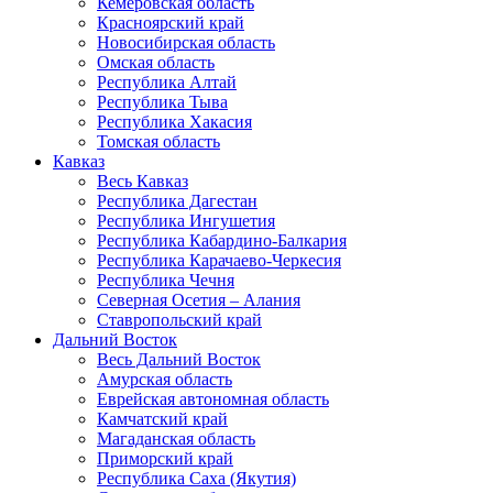
Кемеровская область
Красноярский край
Новосибирская область
Омская область
Республика Алтай
Республика Тыва
Республика Хакасия
Томская область
Кавказ
Весь Кавказ
Республика Дагестан
Республика Ингушетия
Республика Кабардино-Балкария
Республика Карачаево-Черкесия
Республика Чечня
Северная Осетия – Алания
Ставропольский край
Дальний Восток
Весь Дальний Восток
Амурская область
Еврейская автономная область
Камчатский край
Магаданская область
Приморский край
Республика Саха (Якутия)