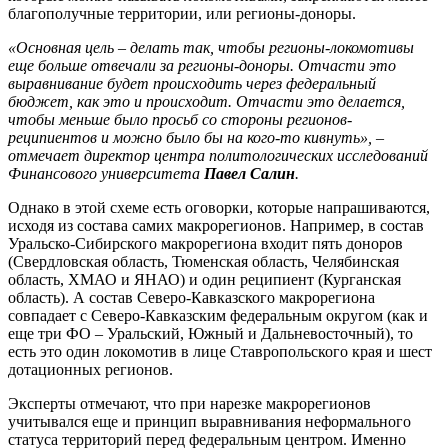
благополучные территории, или регионы-доноры.
«Основная цель – делать так, чтобы регионы-локомотивы
еще больше отвечали за регионы-доноры. Отчасти это
выравнивание будет происходить через федеральный
бюджет, как это и происходит. Отчасти это делается,
чтобы меньше было просьб со стороны регионов-
реципиентов и можно было бы на кого-то кивнуть», –
отмечает директор центра политологических исследований
Финансового университета
Павел Салин
.
Однако в этой схеме есть оговорки, которые напрашиваются,
исходя из состава самих макрорегионов. Например, в состав
Уральско-Сибирского макрорегиона входит пять доноров
(Свердловская область, Тюменская область, Челябинская
область, ХМАО и ЯНАО) и один реципиент (Курганская
область). А состав Северо-Кавказского макрорегиона
совпадает с Северо-Кавказским федеральным округом (как и
еще три ФО – Уральский, Южный и Дальневосточный), то
есть это один локомотив в лице Ставропольского края и шест
дотационных регионов.
Эксперты отмечают, что при нарезке макрорегионов
учитывался еще и принцип выравнивания неформального
статуса территорий перед федеральным центром. Именно