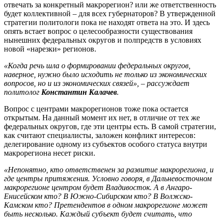
отвечать за конкретный макрорегион? или же ответственность
будет коллективной – для всех губернаторов? В утвержденной
стратегии политологи пока не находят ответа на это. И здесь
опять встает вопрос о целесообразности существования
нынешних федеральных округов и полпредств в условиях
новой «нарезки» регионов.
«Когда речь шла о формировании федеральных округов,
наверное, нужно было исходить не только из экономических
вопросов, но и из экономических связей», – рассуждает
политолог
Константин Калачев
.
Вопрос с центрами макрорегионов тоже пока остается
открытым. На данный момент их нет, в отличие от тех же
федеральных округов, где эти центры есть. В самой стратегии,
как считают специалисты, заложен конфликт интересов:
делегирование одному из субъектов особого статуса внутри
макрорегиона несет риски.
«Непонятно, кто ответственен за развитие макрорегиона, и
где центры притяжения. Условно говоря, в Дальневосточном
макрорегионе центром будет Владивосток. А в Ангаро-
Енисейском кто? В Южно-Сибирском кто? В Волжско-
Камском кто? Претендентов в одном макрорегионе может
быть несколько. Каждый субъект будет считать, что