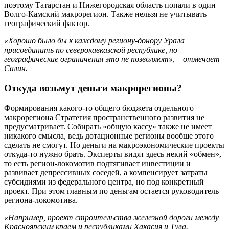
поэтому Татарстан и Нижегородская область попали в один
Волго-Камский макрорегион. Также нельзя не учитывать
географический фактор.
«Хорошо было бы к каждому региону-донору Урала
присоединить по северокавказской республике, но
географические ограничения это не позволяют», – отмечает
Салин.
Откуда возьмут деньги макрорегионы?
Формирования какого-то общего бюджета отдельного
макрорегиона Стратегия пространственного развития не
предусматривает. Собирать «общую кассу» также не имеет
никакого смысла, ведь дотационные регионы вообще этого
сделать не смогут. Но деньги на макроэкономические проекты
откуда-то нужно брать. Эксперты видят здесь некий «обмен»,
то есть регион-локомотив подтягивает инвестиции и
развивает депрессивных соседей, а компенсирует затраты
субсидиями из федерального центра, но под конкретный
проект. При этом главным по деньгам остается руководитель
региона-локомотива.
«Например, проект строительства железной дороги между
Красноярским краем и республиками Хакасия и Тува.