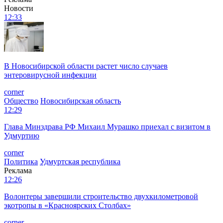
Новости
12:33
В Новосибирской области растет число случаев
энтеровирусной инфекции
corner
Общество
Новосибирская область
12:29
Глава Минздрава РФ Михаил Мурашко приехал с визитом в
Удмуртию
corner
Политика
Удмуртская республика
Реклама
12:26
Волонтеры завершили строительство двухкилометровой
экотропы в «Красноярских Столбах»
corner