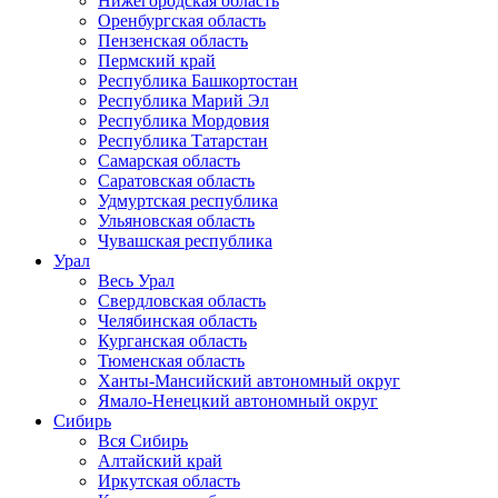
Нижегородская область
Оренбургская область
Пензенская область
Пермский край
Республика Башкортостан
Республика Марий Эл
Республика Мордовия
Республика Татарстан
Самарская область
Саратовская область
Удмуртская республика
Ульяновская область
Чувашская республика
Урал
Весь Урал
Свердловская область
Челябинская область
Курганская область
Тюменская область
Ханты-Мансийский автономный округ
Ямало-Ненецкий автономный округ
Сибирь
Вся Сибирь
Алтайский край
Иркутская область