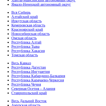
Ханты-Мансийский автономный округ
Ямало-Ненецкий автономный округ
Вся Сибирь
Алтайский край
Иркутская область
Кемеровская область
Красноярский край
Новосибирская область
Омская область
Республика Алтай
Республика Тыва
Республика Хакасия
Томская область
Весь Кавказ
Республика Дагестан
Республика Ингушетия
Республика Кабардино-Балкария
Республика Карачаево-Черкесия
Республика Чечня
Северная Осетия – Алания
Ставропольский край
Весь Дальний Восток
Амурская область