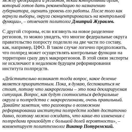
между федерацией и регионом, некий контрольный орган,
который готов дать рекомендацию по назначению
губернатора, оценить уровень его работы. После того как
вернули выборы, округа сконцентрировались на контрольной
функции», – отмечает политолог
Дмитрий Журавлев.
С другой стороны, если взглянуть на новое разделение
регионов, то можно увидеть, что многие федеральные округа
правительство попросту поделило на две части по составу,
как, например, ЦФО. В таком случае логично предположить,
что полпред может осуществлять контрольные функции на
территории сразу двух макрорегионов. В этой связи эксперты
не исключают в недалеком будущем реформирования
института полпредств.
«Действительно возникает тогда вопрос, какое деление
является приоритетным. Пока, я думаю, беспокоиться не
стоит, потому что макрорегионы – это пока декларируемая
ситуация. Вопрос, как будут соотноситься федеральные
округа и полпредства с макрорегионами, очень правильный.
Давайте заметим, что разговоры о возможном
реформировании института полпредств ходят достаточно
давно, поэтому можно ожидать, что какие-то изменения с
полпредами произойдут с большой долей вероятности», –
комментирует политтехнолог
Виктор Потуремский.