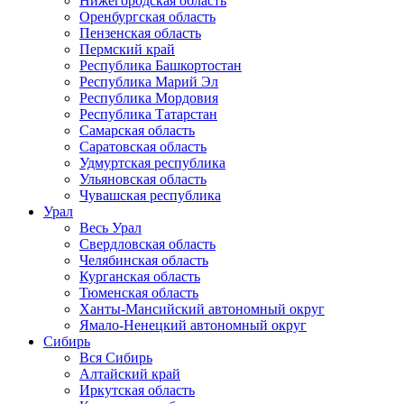
Нижегородская область
Оренбургская область
Пензенская область
Пермский край
Республика Башкортостан
Республика Марий Эл
Республика Мордовия
Республика Татарстан
Самарская область
Саратовская область
Удмуртская республика
Ульяновская область
Чувашская республика
Урал
Весь Урал
Свердловская область
Челябинская область
Курганская область
Тюменская область
Ханты-Мансийский автономный округ
Ямало-Ненецкий автономный округ
Сибирь
Вся Сибирь
Алтайский край
Иркутская область