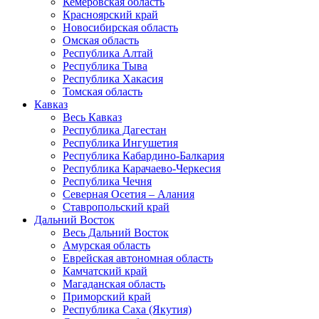
Кемеровская область
Красноярский край
Новосибирская область
Омская область
Республика Алтай
Республика Тыва
Республика Хакасия
Томская область
Кавказ
Весь Кавказ
Республика Дагестан
Республика Ингушетия
Республика Кабардино-Балкария
Республика Карачаево-Черкесия
Республика Чечня
Северная Осетия – Алания
Ставропольский край
Дальний Восток
Весь Дальний Восток
Амурская область
Еврейская автономная область
Камчатский край
Магаданская область
Приморский край
Республика Саха (Якутия)