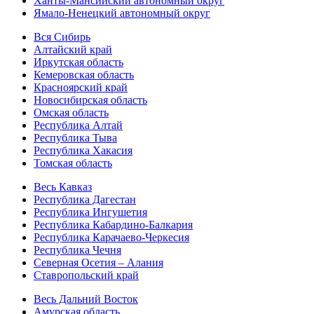
Ханты-Мансийский автономный округ
Ямало-Ненецкий автономный округ
Вся Сибирь
Алтайский край
Иркутская область
Кемеровская область
Красноярский край
Новосибирская область
Омская область
Республика Алтай
Республика Тыва
Республика Хакасия
Томская область
Весь Кавказ
Республика Дагестан
Республика Ингушетия
Республика Кабардино-Балкария
Республика Карачаево-Черкесия
Республика Чечня
Северная Осетия – Алания
Ставропольский край
Весь Дальний Восток
Амурская область