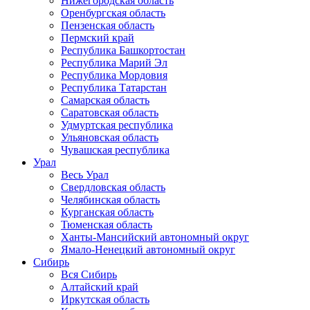
Нижегородская область
Оренбургская область
Пензенская область
Пермский край
Республика Башкортостан
Республика Марий Эл
Республика Мордовия
Республика Татарстан
Самарская область
Саратовская область
Удмуртская республика
Ульяновская область
Чувашская республика
Урал
Весь Урал
Свердловская область
Челябинская область
Курганская область
Тюменская область
Ханты-Мансийский автономный округ
Ямало-Ненецкий автономный округ
Сибирь
Вся Сибирь
Алтайский край
Иркутская область