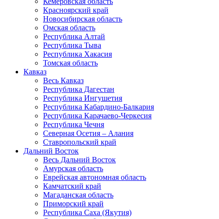
Кемеровская область
Красноярский край
Новосибирская область
Омская область
Республика Алтай
Республика Тыва
Республика Хакасия
Томская область
Кавказ
Весь Кавказ
Республика Дагестан
Республика Ингушетия
Республика Кабардино-Балкария
Республика Карачаево-Черкесия
Республика Чечня
Северная Осетия – Алания
Ставропольский край
Дальний Восток
Весь Дальний Восток
Амурская область
Еврейская автономная область
Камчатский край
Магаданская область
Приморский край
Республика Саха (Якутия)