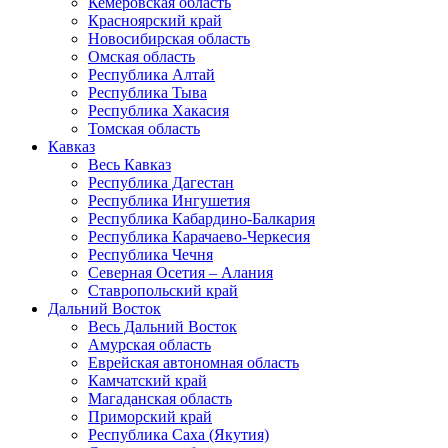
Кемеровская область
Красноярский край
Новосибирская область
Омская область
Республика Алтай
Республика Тыва
Республика Хакасия
Томская область
Кавказ
Весь Кавказ
Республика Дагестан
Республика Ингушетия
Республика Кабардино-Балкария
Республика Карачаево-Черкесия
Республика Чечня
Северная Осетия – Алания
Ставропольский край
Дальний Восток
Весь Дальний Восток
Амурская область
Еврейская автономная область
Камчатский край
Магаданская область
Приморский край
Республика Саха (Якутия)