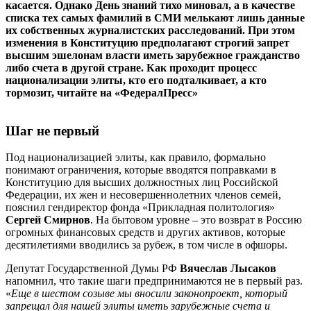
касается. Однако День знаний тихо миновал, а в качестве
списка тех самых фамилий в СМИ мелькают лишь данные
их собственных журналистских расследований. При этом
изменения в Конституцию предполагают строгий запрет
высшим эшелонам власти иметь зарубежное гражданство
либо счета в другой стране. Как проходит процесс
национализации элиты, кто его подталкивает, а кто
тормозит, читайте на «ФедералПресс»
Шаг не первый
Под национализацией элиты, как правило, формально
понимают ограничения, которые вводятся поправками в
Конституцию для высших должностных лиц Российской
Федерации, их жен и несовершеннолетних членов семей,
пояснил гендиректор фонда «Прикладная политология»
Сергей Смирнов
. На бытовом уровне – это возврат в Россию
огромных финансовых средств и других активов, которые
десятилетиями вводились за рубеж, в том числе в офшоры.
Депутат Государственной Думы РФ
Вячеслав Лысаков
напомнил, что такие шаги предпринимаются не в первый раз.
«
Еще в шестом созыве мы вносили законопроект, который
запрещал для нашей элиты иметь зарубежные счета и