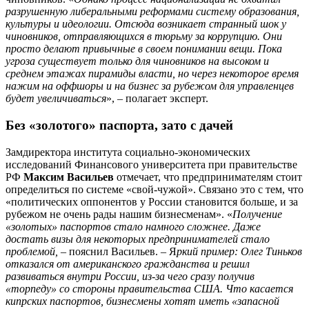
разрушенную либеральными реформами систему образования,
культуры и идеологии. Отсюда возникает странный шок у
чиновников, отправляющихся в тюрьму за коррупцию. Они
просто делают привычные в своем понимании вещи. Пока
угроза существует только для чиновников на высоком и
среднем этажах пирамиды власти, но через некоторое время
нажим на оффшоры и на бизнес за рубежом для управленцев
будет увеличиваться
», – полагает эксперт.
Без «золотого» паспорта, зато с дачей
Замдиректора института социально-экономических
исследований Финансового университета при правительстве
РФ
Максим Васильев
отмечает, что предпринимателям стоит
определиться по системе «свой-чужой». Связано это с тем, что
«политических оппонентов у России становится больше, и за
рубежом не очень рады нашим бизнесменам». «
Получение
«золотых» паспортов стало намного сложнее. Даже
достать визы для некоторых предпринимателей стало
проблемой,
– пояснил Васильев. – Я
ркий пример: Олег Тиньков
отказался от американского гражданства и решил
развиваться внутри России, из-за чего сразу получив
«торпеду» со стороны правительства США. Что касается
кипрских паспортов, бизнесмены хотят иметь «запасной