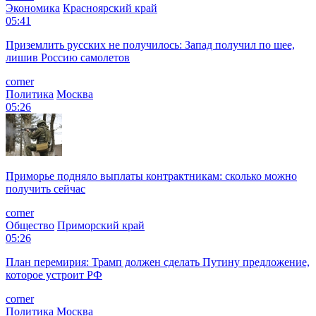
Экономика
Красноярский край
05:41
Приземлить русских не получилось: Запад получил по шее,
лишив Россию самолетов
corner
Политика
Москва
05:26
Приморье подняло выплаты контрактникам: сколько можно
получить сейчас
corner
Общество
Приморский край
05:26
План перемирия: Трамп должен сделать Путину предложение,
которое устроит РФ
corner
Политика
Москва