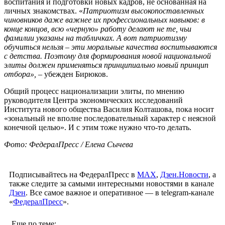
воспитания и подготовки новых кадров, не основанная на
личных знакомствах. «
Патриотизм высокопоставленных
чиновников даже важнее их профессиональных навыков: в
конце концов, всю «черную» работу делают не те, чьи
фамилии указаны на табличках. А вот патриотизму
обучиться нельзя – эти моральные качества воспитываются
с детства. Поэтому для формирования новой национальной
элиты должен применяться принципиально новый принцип
отбора»,
– убежден Бирюков.
Общий процесс национализации элиты, по мнению
руководителя Центра экономических исследований
Института нового общества Василия Колташова, пока носит
«зональный не вполне последовательный характер с неясной
конечной целью». И с этим тоже нужно что-то делать.
Фото: ФедералПресс / Елена Сычева
Подписывайтесь на ФедералПресс в
МАХ
,
Дзен.Новости
, а
также следите за самыми интересными новостями в канале
Дзен
. Все самое важное и оперативное — в telegram-канале
«
ФедералПресс
».
Еще по теме: