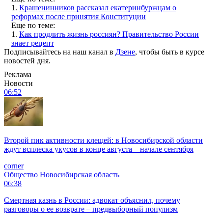
1.
Крашенинников рассказал екатеринбуржцам о
реформах после принятия Конституции
Еще по теме:
1.
Как продлить жизнь россиян? Правительство России
знает рецепт
Подписывайтесь на наш канал в
Дзене
, чтобы быть в курсе
новостей дня.
Реклама
Новости
06:52
Второй пик активности клещей: в Новосибирской области
ждут всплеска укусов в конце августа – начале сентября
corner
Общество
Новосибирская область
06:38
Смертная казнь в России: адвокат объяснил, почему
разговоры о ее возврате – предвыборный популизм