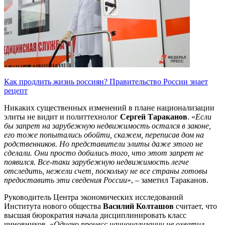
Как продлить жизнь россиян? Правительство России знает
рецепт
Никаких существенных изменений в плане национализации
элиты не видит и политтехнолог
Сергей Тараканов
. «
Если
бы запрет на зарубежную недвижимость остался в законе,
его тоже попытались обойти, скажем, переписав дом на
родственников. Но представители элиты даже этого не
сделали. Они просто добились того, что этот запрет не
появился. Все-таки зарубежную недвижимость легче
отследить, нежели счет, поскольку не все страны готовы
предоставить эти сведения России
», – заметил Тараканов.
Руководитель Центра экономических исследований
Института нового общества
Василий Колташов
считает, что
высшая бюрократия начала дисциплинировать класс
чиновников. «
Однако процесс национализации не охватил