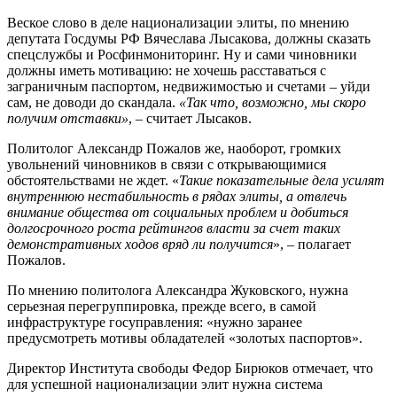
Веское слово в деле национализации элиты, по мнению
депутата Госдумы РФ Вячеслава Лысакова, должны сказать
спецслужбы и Росфинмониторинг. Ну и сами чиновники
должны иметь мотивацию: не хочешь расставаться с
заграничным паспортом, недвижимостью и счетами – уйди
сам, не доводи до скандала.
«Так что, возможно, мы скоро
получим отставки»
, – считает Лысаков.
Политолог Александр Пожалов же, наоборот, громких
увольнений чиновников в связи с открывающимися
обстоятельствами не ждет. «
Такие показательные дела усилят
внутреннюю нестабильность в рядах элиты, а отвлечь
внимание общества от социальных проблем и добиться
долгосрочного роста рейтингов власти за счет таких
демонстративных ходов вряд ли получится
», – полагает
Пожалов.
По мнению политолога Александра Жуковского, нужна
серьезная перегруппировка, прежде всего, в самой
инфраструктуре госуправления: «нужно заранее
предусмотреть мотивы обладателей «золотых паспортов».
Директор Института свободы Федор Бирюков отмечает, что
для успешной национализации элит нужна система