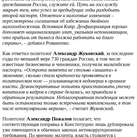
гражданином России, служите ей. Путь на госслужбу
закрыт тем, кто успел за предыдущие годы раздобыть
второй паспорт. Отметим и налоговые изменения –
пересмотрены соглашения об избежании двойного
налогообложения. Вспомним Кипр. Деофшоризация хорошо
дополняет национализацию элит, указывая непонимающим,
что прибыль от бизнеса должна работать на благо
страны
», – добавил Романенко.
Как отметил политолог
Александр Жуковский
, за последние
годы по меньшей мере 730 граждан России, в том числе
известные бизнесмены и чиновники, получили мальтийские
паспорта. «
Острота момента не столько «зашита» в
экономике, сколько стала критически проявляться в
политическом поле — усиливающемся недоверии к органам
власти. Демонстративные попытки приостановить утечку
капиталов и кадров в стране делались, но приводили к
обратным результатам. Неблагоприятная тенденция может
быть остановлена только встречными комплексными, в том
числе непопулярными мерами
», – считает Жуковский.
Политолог
Александр Пожалов
полагает, что
соответствующая поправка в Конституцию лишь дублировала
уже имеющиеся в обычных законах антикоррупционные
требования. По мнению эксперта, власть столкнется с