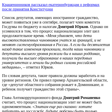
Крашенинников рассказал екатеринбуржцам о реформах
после принятия Конституции
Список депутатов, имеющих иностранное гражданство,
может появиться уже в сентябре, полагает член комитета
Госдумы по бюджету и налогам
Дмитрий Юрков
. Однако он
усомнился в том, что процесс национализации элит шел
продолжительное время. «
Меня удивляет, что дети
высокопоставленных чиновников учатся за границей, и не
меняют системуобразования в России. А если бы десятилетия
назад такие изменения произошли, тогда наши чиновники и
депутаты высшего уровня рожали бы в наших роддомах,
получали бы высшее образование в наших передовых
университетах и лечили бы родных силами российской
медицины»,
– отметил Юрков.
По словам депутата, такие правила должны заработать и на
уровне регионов. Он привел пример Архангельской области,
где «депутат областного собрания рожает в Доминикане, и
ребенок получает гражданство этой страны».
Глава Антикоррупционного фонда
Дмитрий Романенко
считает, что процесс национализации элит не может быть
одномоментным. «
Элитам еще раз сказано: хотите
работать на госслужбе, будьте любезны быть только