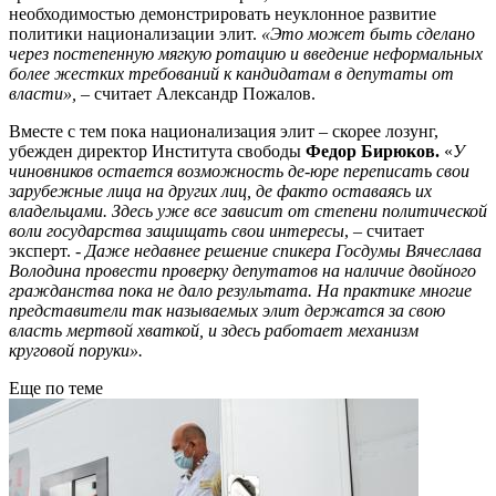
необходимостью демонстрировать неуклонное развитие
политики национализации элит.
«Это может быть сделано
через постепенную мягкую ротацию и введение неформальных
более жестких требований к кандидатам в депутаты от
власти»,
– считает Александр Пожалов.
Вместе с тем пока национализация элит – скорее лозунг,
убежден директор Института свободы
Федор Бирюков.
«
У
чиновников остается возможность де-юре переписат
ь
свои
зарубежные лица на других лиц, де факто оставаясь их
владельцами. Здесь уже все зависит от степени политической
воли государства защищать свои интересы
, – считает
эксперт. -
Даже недавнее решение спикера Госдумы Вячеслава
Володина провести проверку депутатов на наличие двойного
гражданства пока не дало результата. На практике многие
представители так называемых элит держатся за свою
власть мертвой хваткой, и здесь работает механизм
круговой поруки».
Еще по теме