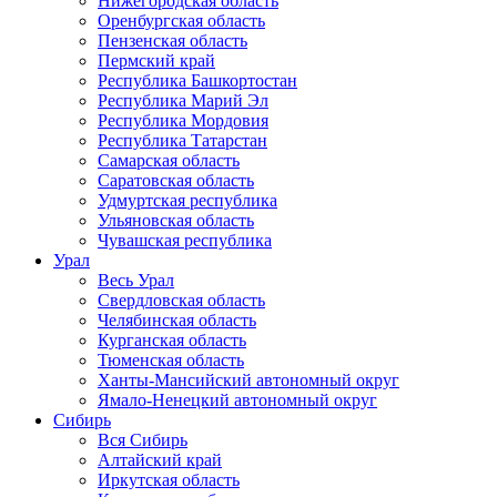
Нижегородская область
Оренбургская область
Пензенская область
Пермский край
Республика Башкортостан
Республика Марий Эл
Республика Мордовия
Республика Татарстан
Самарская область
Саратовская область
Удмуртская республика
Ульяновская область
Чувашская республика
Урал
Весь Урал
Свердловская область
Челябинская область
Курганская область
Тюменская область
Ханты-Мансийский автономный округ
Ямало-Ненецкий автономный округ
Сибирь
Вся Сибирь
Алтайский край
Иркутская область