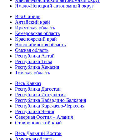
Ханты-Мансийский автономный округ
Ямало-Ненецкий автономный округ
Вся Сибирь
Алтайский край
Иркутская область
Кемеровская область
Красноярский край
Новосибирская область
Омская область
Республика Алтай
Республика Тыва
Республика Хакасия
Томская область
Весь Кавказ
Республика Дагестан
Республика Ингушетия
Республика Кабардино-Балкария
Республика Карачаево-Черкесия
Республика Чечня
Северная Осетия – Алания
Ставропольский край
Весь Дальний Восток
Амурская область