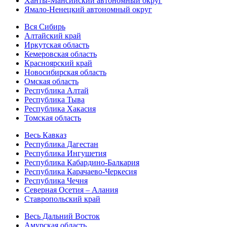
Ханты-Мансийский автономный округ
Ямало-Ненецкий автономный округ
Вся Сибирь
Алтайский край
Иркутская область
Кемеровская область
Красноярский край
Новосибирская область
Омская область
Республика Алтай
Республика Тыва
Республика Хакасия
Томская область
Весь Кавказ
Республика Дагестан
Республика Ингушетия
Республика Кабардино-Балкария
Республика Карачаево-Черкесия
Республика Чечня
Северная Осетия – Алания
Ставропольский край
Весь Дальний Восток
Амурская область