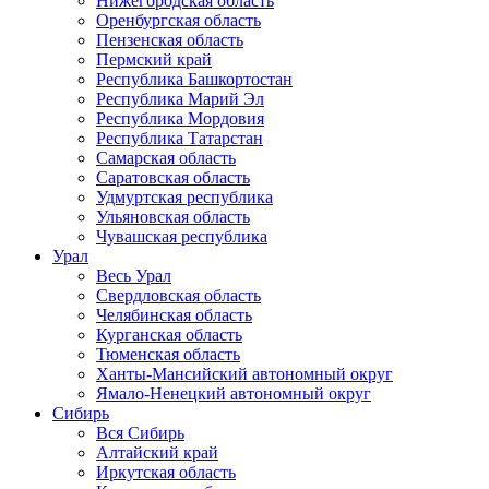
Нижегородская область
Оренбургская область
Пензенская область
Пермский край
Республика Башкортостан
Республика Марий Эл
Республика Мордовия
Республика Татарстан
Самарская область
Саратовская область
Удмуртская республика
Ульяновская область
Чувашская республика
Урал
Весь Урал
Свердловская область
Челябинская область
Курганская область
Тюменская область
Ханты-Мансийский автономный округ
Ямало-Ненецкий автономный округ
Сибирь
Вся Сибирь
Алтайский край
Иркутская область