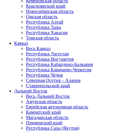
Кемеровская область
Красноярский край
Новосибирская область
Омская область
Республика Алтай
Республика Тыва
Республика Хакасия
Томская область
Кавказ
Весь Кавказ
Республика Дагестан
Республика Ингушетия
Республика Кабардино-Балкария
Республика Карачаево-Черкесия
Республика Чечня
Северная Осетия – Алания
Ставропольский край
Дальний Восток
Весь Дальний Восток
Амурская область
Еврейская автономная область
Камчатский край
Магаданская область
Приморский край
Республика Саха (Якутия)