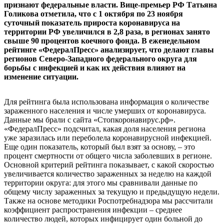
признают федеральные власти. Вице-премьер РФ Татьяна
Голикова отметила, что с 1 октября по 23 ноября
суточный показатель прироста коронавируса на
территории РФ увеличился в 2,8 раза, в регионах занято
свыше 90 процентов коечного фонда. В еженедельном
рейтинге «ФедералПресс» анализирует, что делают главы
регионов Северо-Западного федерального округа для
борьбы с инфекцией и как их действия влияют на
изменение ситуации.
Для рейтинга была использована информация о количестве
зараженного населения и числе умерших от коронавируса.
Данные мы брали с сайта «Стопкоронавирус.рф».
«ФедералПресс» подсчитал, какая доля населения региона
уже заразилась или переболела коронавирусной инфекцией.
Еще один показатель, который был взят за основу, – это
процент смертности от общего числа заболевших в регионе.
Основной критерий рейтинга показывает, с какой скоростью
увеличивается количество зараженных за неделю на каждой
территории округа: для этого мы сравнивали данные по
общему числу зараженных за текущую и предыдущую недели.
Также на основе методики Роспотребнадзора мы рассчитали
коэффициент распространения инфекции – среднее
количество людей, которых инфицирует один больной до