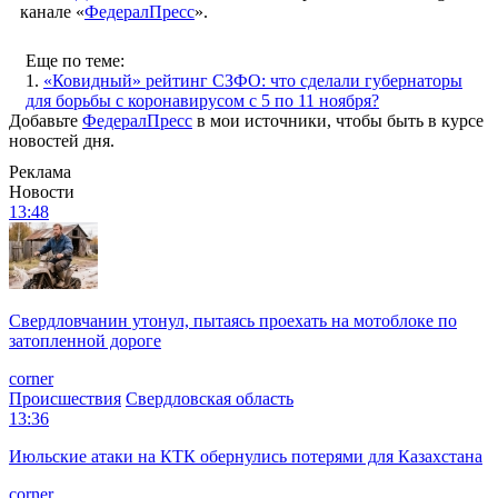
канале «
ФедералПресс
».
Еще по теме:
1.
«Ковидный» рейтинг СЗФО: что сделали губернаторы
для борьбы с коронавирусом с 5 по 11 ноября?
Добавьте
ФедералПресс
в мои источники, чтобы быть в курсе
новостей дня.
Реклама
Новости
13:48
Свердловчанин утонул, пытаясь проехать на мотоблоке по
затопленной дороге
corner
Происшествия
Свердловская область
13:36
Июльские атаки на КТК обернулись потерями для Казахстана
corner