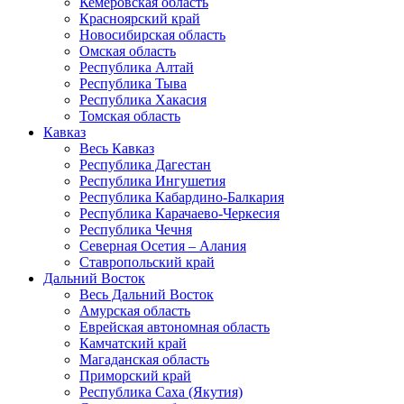
Кемеровская область
Красноярский край
Новосибирская область
Омская область
Республика Алтай
Республика Тыва
Республика Хакасия
Томская область
Кавказ
Весь Кавказ
Республика Дагестан
Республика Ингушетия
Республика Кабардино-Балкария
Республика Карачаево-Черкесия
Республика Чечня
Северная Осетия – Алания
Ставропольский край
Дальний Восток
Весь Дальний Восток
Амурская область
Еврейская автономная область
Камчатский край
Магаданская область
Приморский край
Республика Саха (Якутия)