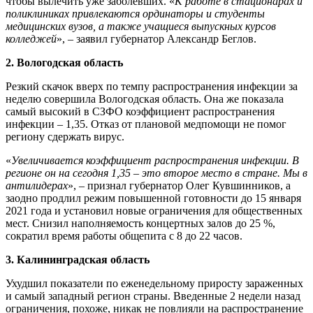
чтобы вылечить уже заболевших. «
К работе в стационарах и
поликлиниках привлекаются ординаторы и студенты
медицинских вузов, а также учащиеся выпускных курсов
колледжей
», – заявил губернатор Александр Беглов.
2. Вологодская область
Резкий скачок вверх по темпу распространения инфекции за
неделю совершила Вологодская область. Она же показала
самый высокий в СЗФО коэффициент распространения
инфекции – 1,35. Отказ от плановой медпомощи не помог
региону сдержать вирус.
«
Увеличивается коэффициент распространения инфекции. В
регионе он на сегодня 1,35 – это второе место в стране. Мы в
антилидерах
», – признал губернатор Олег Кувшинников, а
заодно продлил режим повышенной готовности до 15 января
2021 года и установил новые ограничения для общественных
мест. Снизил наполняемость концертных залов до 25 %,
сократил время работы общепита с 8 до 22 часов.
3. Калининградская область
Ухудшил показатели по еженедельному приросту зараженных
и самый западный регион страны. Введенные 2 недели назад
ограничения, похоже, никак не повлияли на распространение