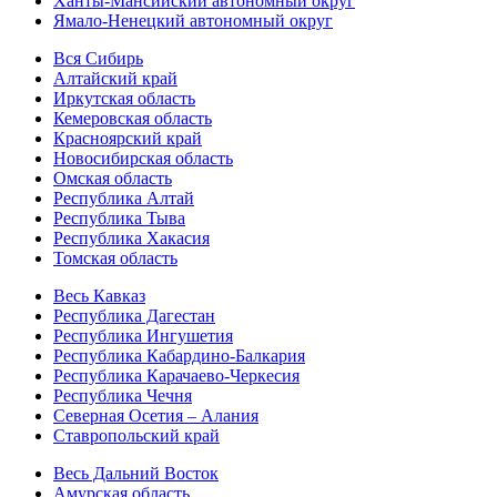
Ханты-Мансийский автономный округ
Ямало-Ненецкий автономный округ
Вся Сибирь
Алтайский край
Иркутская область
Кемеровская область
Красноярский край
Новосибирская область
Омская область
Республика Алтай
Республика Тыва
Республика Хакасия
Томская область
Весь Кавказ
Республика Дагестан
Республика Ингушетия
Республика Кабардино-Балкария
Республика Карачаево-Черкесия
Республика Чечня
Северная Осетия – Алания
Ставропольский край
Весь Дальний Восток
Амурская область