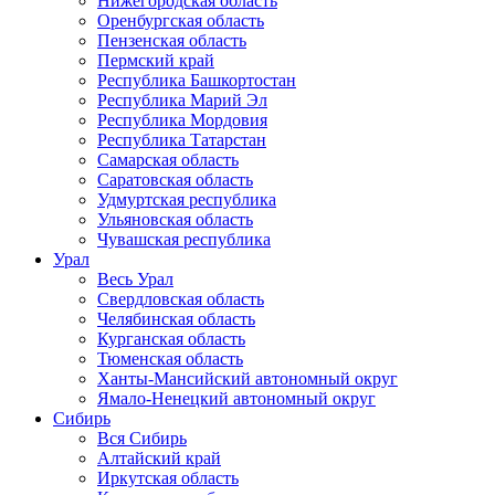
Нижегородская область
Оренбургская область
Пензенская область
Пермский край
Республика Башкортостан
Республика Марий Эл
Республика Мордовия
Республика Татарстан
Самарская область
Саратовская область
Удмуртская республика
Ульяновская область
Чувашская республика
Урал
Весь Урал
Свердловская область
Челябинская область
Курганская область
Тюменская область
Ханты-Мансийский автономный округ
Ямало-Ненецкий автономный округ
Сибирь
Вся Сибирь
Алтайский край
Иркутская область