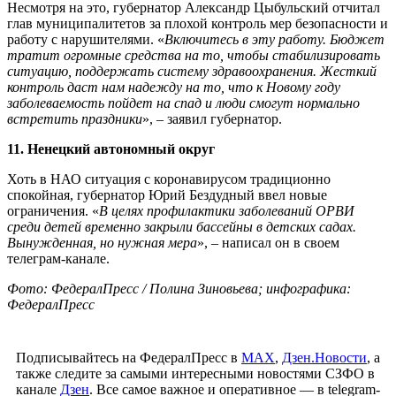
Несмотря на это, губернатор Александр Цыбульский отчитал
глав муниципалитетов за плохой контроль мер безопасности и
работу с нарушителями. «
Включитесь в эту работу. Бюджет
тратит огромные средства на то, чтобы стабилизировать
ситуацию, поддержать систему здравоохранения. Жесткий
контроль даст нам надежду на то, что к Новому году
заболеваемость пойдет на спад и люди смогут нормально
встретить праздники
», – заявил губернатор.
11. Ненецкий автономный округ
Хоть в НАО ситуация с коронавирусом традиционно
спокойная, губернатор Юрий Бездудный ввел новые
ограничения. «
В целях профилактики заболеваний ОРВИ
среди детей временно закрыли бассейны в детских садах.
Вынужденная, но нужная мера
», – написал он в своем
телеграм-канале.
Фото: ФедералПресс / Полина Зиновьева; инфографика:
ФедералПресс
Подписывайтесь на ФедералПресс в
МАХ
,
Дзен.Новости
, а
также следите за самыми интересными новостями СЗФО в
канале
Дзен
. Все самое важное и оперативное — в telegram-