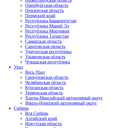
Нижегородская область
Оренбургская область
Пензенская область
Пермский край
Республика Башкортостан
Республика Марий Эл
Республика Мордовия
Республика Татарстан
Самарская область
Саратовская область
Удмуртская республика
Ульяновская область
Чувашская республика
Урал
Весь Урал
Свердловская область
Челябинская область
Курганская область
Тюменская область
Ханты-Мансийский автономный округ
Ямало-Ненецкий автономный округ
Сибирь
Вся Сибирь
Алтайский край
Иркутская область