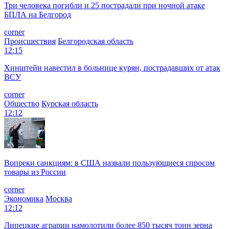
Три человека погибли и 25 пострадали при ночной атаке
БПЛА на Белгород
corner
Происшествия
Белгородская область
12:15
Хинштейн навестил в больнице курян, пострадавших от атак
ВСУ
corner
Общество
Курская область
12:12
Вопреки санкциям: в США назвали пользующиеся спросом
товары из России
corner
Экономика
Москва
12:12
Липецкие аграрии намолотили более 850 тысяч тонн зерна