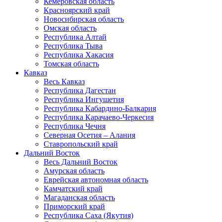
Кемеровская область
Красноярский край
Новосибирская область
Омская область
Республика Алтай
Республика Тыва
Республика Хакасия
Томская область
Кавказ
Весь Кавказ
Республика Дагестан
Республика Ингушетия
Республика Кабардино-Балкария
Республика Карачаево-Черкесия
Республика Чечня
Северная Осетия – Алания
Ставропольский край
Дальний Восток
Весь Дальний Восток
Амурская область
Еврейская автономная область
Камчатский край
Магаданская область
Приморский край
Республика Саха (Якутия)