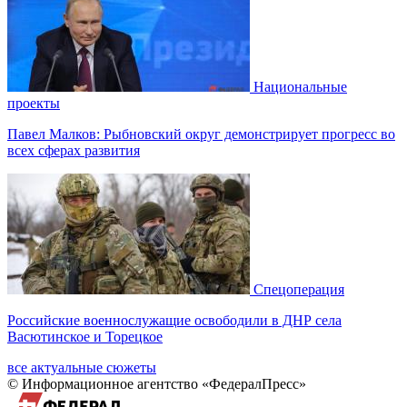
Национальные
проекты
Павел Малков: Рыбновский округ демонстрирует прогресс во
всех сферах развития
Спецоперация
Российские военнослужащие освободили в ДНР села
Васютинское и Торецкое
все актуальные сюжеты
© Информационное агентство «ФедералПресс»