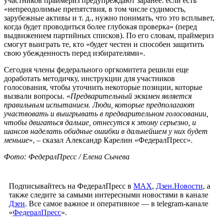
участников праймериз предупреждают заранее: если есть
«непреодолимые препятствия, в том числе судимость,
зарубежные активы и т. д., нужно понимать, что это всплывет,
когда будет проводиться более глубокая проверка» (перед
выдвижением партийных списков). По его словам, праймериз
смогут выиграть те, кто «будет честен и способен защитить
свою убежденность перед избирателями».
Сегодня члены федерального оргкомитета решили еще
доработать методичку, инструкции для участников
голосования, чтобы уточнить некоторые позиции, которые
вызвали вопросы. «
Предварительный экзамен является
правильным испытанием. Люди, которые предполагают
участвовать и выигрывать в предварительном голосовании,
чтобы двигаться дальше, отнесутся к этому серьезно, и
шансов наделать обидные ошибки в дальнейшем у них будет
меньше
», – сказал Александр Карелин «ФедералПресс».
Фото: ФедералПресс / Елена Сычева
Подписывайтесь на ФедералПресс в
МАХ
,
Дзен.Новости
, а
также следите за самыми интересными новостями в канале
Дзен
. Все самое важное и оперативное — в telegram-канале
«
ФедералПресс
».