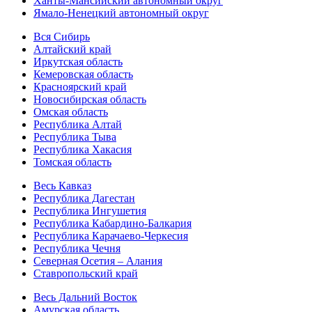
Ханты-Мансийский автономный округ
Ямало-Ненецкий автономный округ
Вся Сибирь
Алтайский край
Иркутская область
Кемеровская область
Красноярский край
Новосибирская область
Омская область
Республика Алтай
Республика Тыва
Республика Хакасия
Томская область
Весь Кавказ
Республика Дагестан
Республика Ингушетия
Республика Кабардино-Балкария
Республика Карачаево-Черкесия
Республика Чечня
Северная Осетия – Алания
Ставропольский край
Весь Дальний Восток
Амурская область