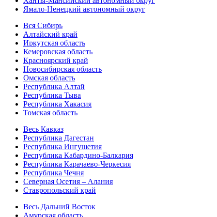
Ханты-Мансийский автономный округ
Ямало-Ненецкий автономный округ
Вся Сибирь
Алтайский край
Иркутская область
Кемеровская область
Красноярский край
Новосибирская область
Омская область
Республика Алтай
Республика Тыва
Республика Хакасия
Томская область
Весь Кавказ
Республика Дагестан
Республика Ингушетия
Республика Кабардино-Балкария
Республика Карачаево-Черкесия
Республика Чечня
Северная Осетия – Алания
Ставропольский край
Весь Дальний Восток
Амурская область