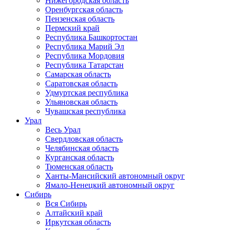
Нижегородская область
Оренбургская область
Пензенская область
Пермский край
Республика Башкортостан
Республика Марий Эл
Республика Мордовия
Республика Татарстан
Самарская область
Саратовская область
Удмуртская республика
Ульяновская область
Чувашская республика
Урал
Весь Урал
Свердловская область
Челябинская область
Курганская область
Тюменская область
Ханты-Мансийский автономный округ
Ямало-Ненецкий автономный округ
Сибирь
Вся Сибирь
Алтайский край
Иркутская область