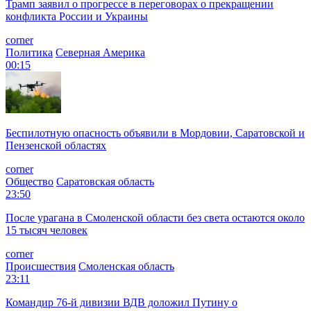
Трамп заявил о прогрессе в переговорах о прекращении
конфликта России и Украины
corner
Политика
Северная Америка
00:15
Беспилотную опасность объявили в Мордовии, Саратовской и
Пензенской областях
corner
Общество
Саратовская область
23:50
После урагана в Смоленской области без света остаются около
15 тысяч человек
corner
Происшествия
Смоленская область
23:11
Командир 76-й дивизии ВДВ доложил Путину о