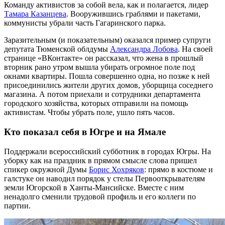
Команду активистов за собой вела, как и полагается, лидер
Тамара Казанцева
. Вооружившись граблями и пакетами,
коммунисты убрали часть Гагаринского парка.
Заразительным (и показательным) оказался пример супруги
депутата Тюменской облдумы
Александра Лобова
. На своей
странице «ВКонтакте» он рассказал, что жена в прошлый
вторник рано утром вышла убирать огромное поле под
окнами квартиры. Пошла совершенно одна, но позже к ней
присоединились жители других домов, уборщица соседнего
магазина. А потом приехали и сотрудники департамента
городского хозяйства, которых отправили на помощь
активистам. Чтобы убрать поле, ушло пять часов.
Кто показал себя в Югре и на Ямале
Поддержали всероссийский субботник в городах Югры. На
уборку как на праздник в прямом смысле слова пришел
спикер окружной Думы
Борис Хохряков
: прямо в костюме и
галстуке он наводил порядок у стелы Первооткрывателям
земли Югорской в Ханты-Мансийске. Вместе с ним
ненадолго сменили трудовой профиль и его коллеги по
партии.