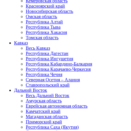
Кемеровская область
Красноярский край
Новосибирская область
Омская область
Республика Алтай
Республика Тыва
Республика Хакасия
Томская область
Кавказ
Весь Кавказ
Республика Дагестан
Республика Ингушетия
Республика Кабардино-Балкария
Республика Карачаево-Черкесия
Республика Чечня
Северная Осетия – Алания
Ставропольский край
Дальний Восток
Весь Дальний Восток
Амурская область
Еврейская автономная область
Камчатский край
Магаданская область
Приморский край
Республика Саха (Якутия)