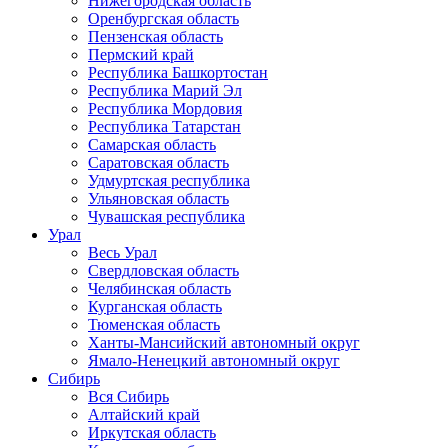
Нижегородская область
Оренбургская область
Пензенская область
Пермский край
Республика Башкортостан
Республика Марий Эл
Республика Мордовия
Республика Татарстан
Самарская область
Саратовская область
Удмуртская республика
Ульяновская область
Чувашская республика
Урал
Весь Урал
Свердловская область
Челябинская область
Курганская область
Тюменская область
Ханты-Мансийский автономный округ
Ямало-Ненецкий автономный округ
Сибирь
Вся Сибирь
Алтайский край
Иркутская область