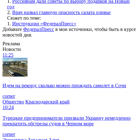
1.
Россиянам дали советы по выбору подарков на Новый
год
2.
Врач назвал главную опасность салата оливье
Сюжет по теме:
1.
Инструкции «ФедералПресс»
Добавьте
ФедералПресс
в мои источники, чтобы быть в курсе
новостей дня.
Реклама
Новости
11:25
Идем на рекорд: сколько можно прождать самолет в Сочи
corner
Общество
Краснодарский край
10:24
Турецкие предприниматели призвали Украину немедленно
прекратить обстрелы судов в Черном море
corner
Экономика
Западная Азия