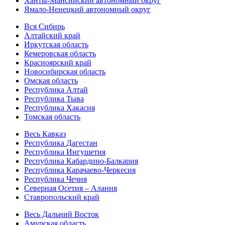
Ханты-Мансийский автономный округ
Ямало-Ненецкий автономный округ
Вся Сибирь
Алтайский край
Иркутская область
Кемеровская область
Красноярский край
Новосибирская область
Омская область
Республика Алтай
Республика Тыва
Республика Хакасия
Томская область
Весь Кавказ
Республика Дагестан
Республика Ингушетия
Республика Кабардино-Балкария
Республика Карачаево-Черкесия
Республика Чечня
Северная Осетия – Алания
Ставропольский край
Весь Дальний Восток
Амурская область