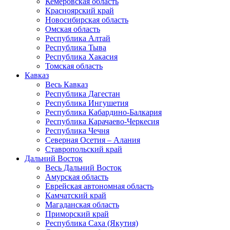
Кемеровская область
Красноярский край
Новосибирская область
Омская область
Республика Алтай
Республика Тыва
Республика Хакасия
Томская область
Кавказ
Весь Кавказ
Республика Дагестан
Республика Ингушетия
Республика Кабардино-Балкария
Республика Карачаево-Черкесия
Республика Чечня
Северная Осетия – Алания
Ставропольский край
Дальний Восток
Весь Дальний Восток
Амурская область
Еврейская автономная область
Камчатский край
Магаданская область
Приморский край
Республика Саха (Якутия)