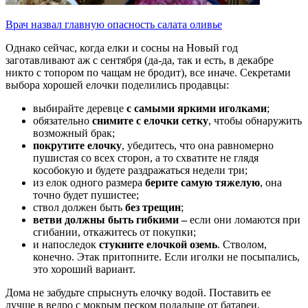
Врач назвал главную опасность салата оливье
Однако сейчас, когда елки и сосны на Новый год
заготавливают аж с сентября (да-да, так и есть, в декабре
никто с топором по чащам не бродит), все иначе. Секретами
выбора хорошей елочки поделились продавцы:
выбирайте деревце
с самыми яркими иголками
;
обязательно
снимите с елочки сетку
, чтобы обнаружить
возможный брак;
покрутите елочку
, убедитесь, что она равномерно
пушистая со всех сторон, а то схватите не глядя
кособокую и будете раздражаться недели три;
из елок одного размера
берите самую тяжелую
, она
точно будет пушистее;
ствол должен быть
без трещин
;
ветви должны быть гибкими –
если они ломаются при
сгибании, откажитесь от покупки;
и напоследок
стукните елочкой оземь
. Стволом,
конечно. Этак притопните. Если иголки не посыпались,
это хороший вариант.
Дома не забудьте спрыснуть елочку водой. Поставить ее
лучше в ведро с мокрым песком подальше от батареи,