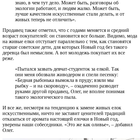
знаю, в чем тут дело. Может быть, разговоры об
экологии работают, и людям жалко. Может быть,
лучше качеством искусственные стали делать, и от
живых теперь не отличить».
Продавец также отметил, что с годами меняется и средний
возраст покупателей: он становится все больше. Видимо, мода
на живые елки отступает параллельно с тем, как становятся
старше советские дети, для которых Новый год без такого
деревца был немыслим. А вот молодежь покупает их все
реже.
«Пытался зазвать девчат-студенток за елкой. Так
они меня обозвали живодером и спели песенку:
«Бедная рыбонька вымокла в пруду; взяли мы
рыбку – и на скороводу», – озадаченно разводит
руками другой продавец, Олег, не вполне понимая
такого экологического пыла.
И все же, несмотря на тенденцию к замене живых елок
искусственными, ничто не заставит ценителей традиций
отказаться от аромата настоящей елочки в Новый год,
уверены наши собеседники. «Это же как оливье», – добавил
Олег.