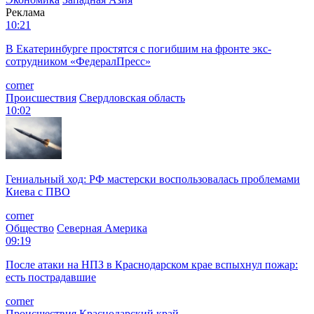
Реклама
10:21
В Екатеринбурге простятся с погибшим на фронте экс-
сотрудником «ФедералПресс»
corner
Происшествия
Свердловская область
10:02
Гениальный ход: РФ мастерски воспользовалась проблемами
Киева с ПВО
corner
Общество
Северная Америка
09:19
После атаки на НПЗ в Краснодарском крае вспыхнул пожар:
есть пострадавшие
corner
Происшествия
Краснодарский край