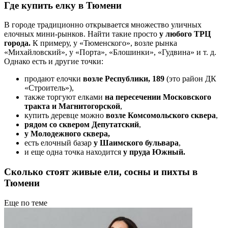
Где купить елку в Тюмени
В городе традиционно открывается множество уличных
елочных мини-рынков. Найти такие просто
у любого ТРЦ
города.
К примеру, у «Тюменского», возле рынка
«Михайловский», у «Порта», «Блошинки», «Гудвина» и т. д.
Однако есть и другие точки:
продают елочки
возле Республики, 189
(это район ДК
«Строитель»),
также торгуют елками
на пересечении Московского
тракта и Магнитогорской
,
купить деревце можно
возле Комсомольского сквера
,
рядом со сквером Депутатский
,
у Молодежного сквера,
есть елочный базар
у Шаимского бульвара
,
и еще одна точка находится
у пруда Южный.
Сколько стоят живые ели, сосны и пихты в
Тюмени
Еще по теме