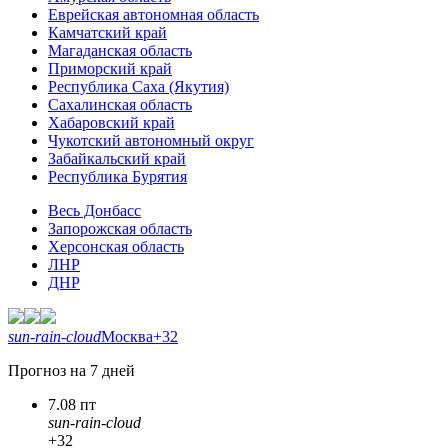
Еврейская автономная область
Камчатский край
Магаданская область
Приморский край
Республика Саха (Якутия)
Сахалинская область
Хабаровский край
Чукотский автономный округ
Забайкальский край
Республика Бурятия
Весь Донбасс
Запорожская область
Херсонская область
ЛНР
ДНР
sun-rain-cloud
Москва
+32
Прогноз на 7 дней
7.08 пт
sun-rain-cloud
+32