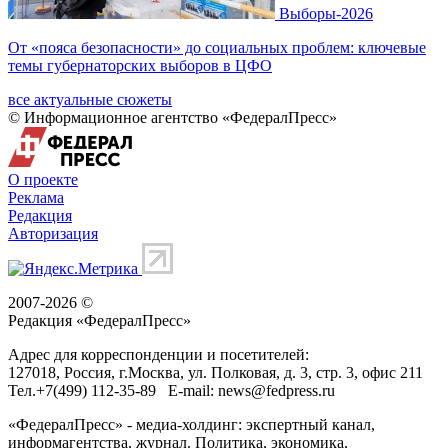
Выборы-2026
От «пояса безопасности» до социальных проблем: ключевые
темы губернаторских выборов в ЦФО
все актуальные сюжеты
© Информационное агентство «ФедералПресс»
О проекте
Реклама
Редакция
Авторизация
2007-2026 ©
Редакция «
ФедералПресс
»
Адрес для корреспонденции и посетителей:
127018
, Россия, г.
Москва
,
ул. Полковая, д. 3, стр. 3
, офис 211
Тел.
+7(499) 112-35-89
E-mail:
news@fedpress.ru
«ФедералПресс» - медиа-холдинг: экспертный канал,
информагентства, журнал. Политика, экономика,