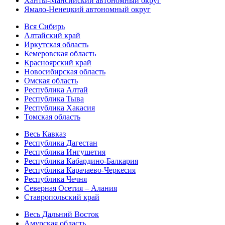
Ханты-Мансийский автономный округ
Ямало-Ненецкий автономный округ
Вся Сибирь
Алтайский край
Иркутская область
Кемеровская область
Красноярский край
Новосибирская область
Омская область
Республика Алтай
Республика Тыва
Республика Хакасия
Томская область
Весь Кавказ
Республика Дагестан
Республика Ингушетия
Республика Кабардино-Балкария
Республика Карачаево-Черкесия
Республика Чечня
Северная Осетия – Алания
Ставропольский край
Весь Дальний Восток
Амурская область