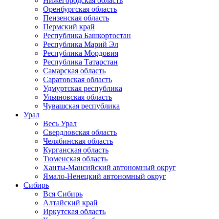
Нижегородская область
Оренбургская область
Пензенская область
Пермский край
Республика Башкортостан
Республика Марий Эл
Республика Мордовия
Республика Татарстан
Самарская область
Саратовская область
Удмуртская республика
Ульяновская область
Чувашская республика
Урал
Весь Урал
Свердловская область
Челябинская область
Курганская область
Тюменская область
Ханты-Мансийский автономный округ
Ямало-Ненецкий автономный округ
Сибирь
Вся Сибирь
Алтайский край
Иркутская область