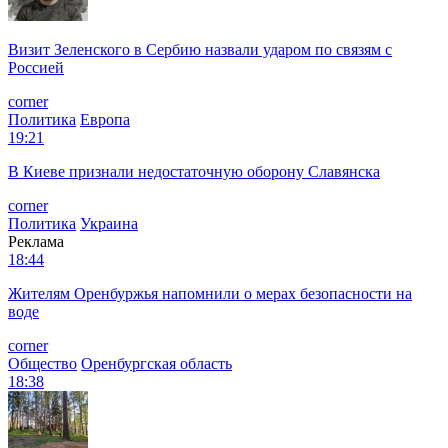
Визит Зеленского в Сербию назвали ударом по связям с
Россией
corner
Политика
Европа
19:21
В Киеве признали недостаточную оборону Славянска
corner
Политика
Украина
Реклама
18:44
Жителям Оренбуржья напомнили о мерах безопасности на
воде
corner
Общество
Оренбургская область
18:38