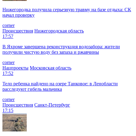
Нижегородка получила серьезную травму на базе отдыха: СК
начал проверку
corner
Происшествия
Нижегородская область
17:57
В Яхроме завершена реконструкция водозабора: жители
получили чистую воду без запаха и ржавчины
corner
Нацпроекты
Московская область
17:52
Тело ребенка найдено на озере Танковое: в Ленобласти
расследуют гибель мальчика
corner
Происшествия
Санкт-Петербург
17:15