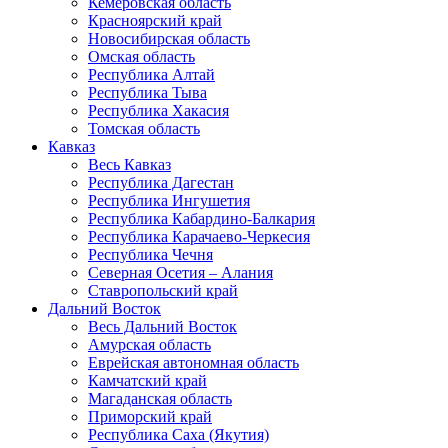
Кемеровская область
Красноярский край
Новосибирская область
Омская область
Республика Алтай
Республика Тыва
Республика Хакасия
Томская область
Кавказ
Весь Кавказ
Республика Дагестан
Республика Ингушетия
Республика Кабардино-Балкария
Республика Карачаево-Черкесия
Республика Чечня
Северная Осетия – Алания
Ставропольский край
Дальний Восток
Весь Дальний Восток
Амурская область
Еврейская автономная область
Камчатский край
Магаданская область
Приморский край
Республика Саха (Якутия)