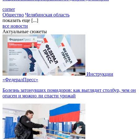
corner
Общество
Челябинская область
показать еще [...]
все новости
Актуальные сюжеты
Инструкции
«ФедералПресс»
Болезнь затонувших помидоров: как выглядит столбур, чем он
опасен и можно ли спасти урожай