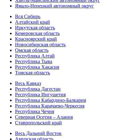
Ханты-Мансийский автономный округ
Ямало-Ненецкий автономный округ
Вся Сибирь
Алтайский край
Иркутская область
Кемеровская область
Красноярский край
Новосибирская область
Омская область
Республика Алтай
Республика Тыва
Республика Хакасия
Томская область
Весь Кавказ
Республика Дагестан
Республика Ингушетия
Республика Кабардино-Балкария
Республика Карачаево-Черкесия
Республика Чечня
Северная Осетия – Алания
Ставропольский край
Весь Дальний Восток
Амурская область