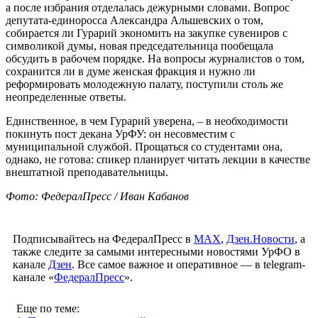
а после избрания отделалась дежурными словами. Вопрос
депутата-единоросса Александра Альшевских о том,
собирается ли Гурарий экономить на закупке сувениров с
символикой думы, новая председательница пообещала
обсудить в рабочем порядке. На вопросы журналистов о том,
сохранится ли в думе женская фракция и нужно ли
реформировать молодежную палату, поступили столь же
неопределенные ответы.
Единственное, в чем Гурарий уверена, – в необходимости
покинуть пост декана УрФУ: он несовместим с
муниципальной службой. Прощаться со студентами она,
однако, не готова: спикер планирует читать лекции в качестве
внештатной преподавательницы.
Фото: ФедералПресс / Иван Кабанов
Подписывайтесь на ФедералПресс в
МАХ
,
Дзен.Новости
, а
также следите за самыми интересными новостями УрФО в
канале
Дзен
. Все самое важное и оперативное — в telegram-
канале «
ФедералПресс
».
Еще по теме: