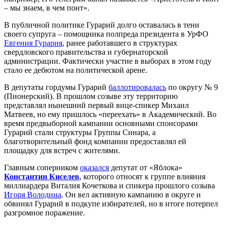
– мы знаем, в чем понт».
В публичной политике Гурарий долго оставалась в тени
своего супруга – помощника полпреда президента в УрФО
Евгения Гурария
, ранее работавшего в структурах
свердловского правительства и губернаторской
администрации. Фактически участие в выборах в этом году
стало ее дебютом на политической арене.
В депутаты гордумы Гурарий
баллотировалась
по округу № 9
(Пионерский). В прошлом созыве эту территорию
представлял нынешний первый вице-спикер Михаил
Матвеев, но ему пришлось «переехать» в Академический. Во
время предвыборной кампании основными спонсорами
Гурарий стали структуры Группы Синара, а
благотворительный фонд компании предоставлял ей
площадку для встреч с жителями.
Главным соперником
оказался
депутат от «Яблока»
Константин Киселев
, которого относят к группе влияния
миллиардера Виталия Кочеткова и спикера прошлого созыва
Игоря Володина
. Он вел активную кампанию в округе и
обвинял Гурарий в подкупе избирателей, но в итоге потерпел
разгромное поражение.