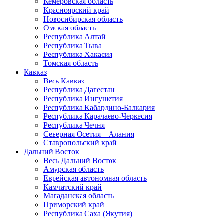
Кемеровская область
Красноярский край
Новосибирская область
Омская область
Республика Алтай
Республика Тыва
Республика Хакасия
Томская область
Кавказ
Весь Кавказ
Республика Дагестан
Республика Ингушетия
Республика Кабардино-Балкария
Республика Карачаево-Черкесия
Республика Чечня
Северная Осетия – Алания
Ставропольский край
Дальний Восток
Весь Дальний Восток
Амурская область
Еврейская автономная область
Камчатский край
Магаданская область
Приморский край
Республика Саха (Якутия)