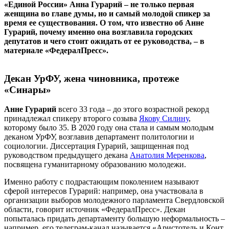
«Единой России» Анна Гурарий – не только первая
женщина во главе думы, но и самый молодой спикер за
время ее существования. О том, что известно об Анне
Гурарий, почему именно она возглавила городских
депутатов и чего стоит ожидать от ее руководства, – в
материале «ФедералПресс».
Декан УрФУ, жена чиновника, протеже
«Синары»
Анне Гурарий
всего 33 года – до этого возрастной рекорд
принадлежал спикеру второго созыва
Якову Силину
,
которому было 35. В 2020 году она стала и самым молодым
деканом УрФУ, возглавив департамент политологии и
социологии. Диссертация Гурарий, защищенная под
руководством предыдущего декана
Анатолия Меренкова
,
посвящена гуманитарному образованию молодежи.
Именно работу с подрастающим поколением называют
сферой интересов Гурарий: например, она участвовала в
организации выборов молодежного парламента Свердловской
области, говорит источник «ФедералПресс». Декан
попыталась придать департаменту большую неформальность –
например, его телеграм-канал называется «Аристотель и Конт