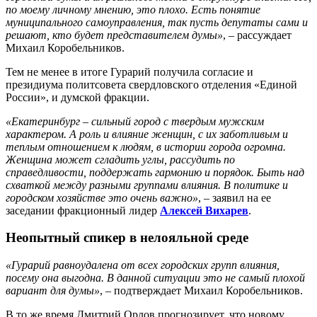
по моему личному мнению, это плохо. Есть понятие
муниципального самоуправления, так пусть депутаты сами и
решают, кто будет представителем думы»
, – рассуждает
Михаил Коробельников.
Тем не менее в итоге Гурарий получила согласие и
президиума политсовета свердловского отделения «Единой
России», и думской фракции.
«Екатеринбург – сильный город с твердым мужским
характером. А роль и влияние женщин, с их заботливым и
теплым отношением к людям, в истории города огромна.
Женщина может сгладить углы, рассудить по
справедливости, поддержать гармонию и порядок. Быть над
схваткой между разными группами влияния. В политике и
городском хозяйстве это очень важно»
, – заявил на ее
заседании фракционный лидер
Алексей Вихарев
.
Неопытный спикер в нелояльной среде
«Гурарий равноудалена от всех городских групп влияния,
посему она выгодна. В данной ситуации это не самый плохой
вариант для думы»
, – подтверждает Михаил Коробельников.
В то же время Дмитрий Орлов прогнозирует, что новому