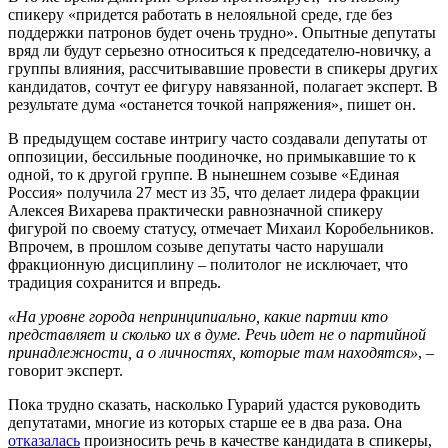
спикеру «придется работать в нелояльной среде, где без
поддержки патронов будет очень трудно». Опытные депутаты
вряд ли будут серьезно относиться к председателю-новичку, а
группы влияния, рассчитывавшие провести в спикеры других
кандидатов, сочтут ее фигуру навязанной, полагает эксперт. В
результате дума «останется точкой напряжения», пишет он.
В предыдущем составе интригу часто создавали депутаты от
оппозиции, бессильные поодиночке, но примыкавшие то к
одной, то к другой группе. В нынешнем созыве «Единая
Россия» получила 27 мест из 35, что делает лидера фракции
Алексея Вихарева практически равнозначной спикеру
фигурой по своему статусу, отмечает Михаил Коробельников.
Впрочем, в прошлом созыве депутаты часто нарушали
фракционную дисциплину – политолог не исключает, что
традиция сохранится и впредь.
«На уровне города непринципиально, какие партии кто
представляет и сколько их в думе. Речь идет не о партийной
принадлежности, а о личностях, которые там находятся»
, –
говорит эксперт.
Пока трудно сказать, насколько Гурарий удастся руководить
депутатами, многие из которых старше ее в два раза. Она
отказалась
произносить речь в качестве кандидата в спикеры,