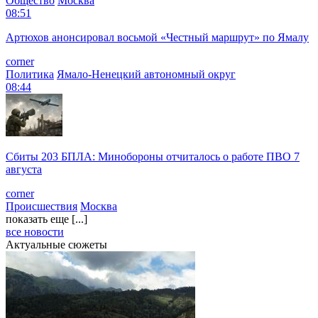
Общество
Москва
08:51
Артюхов анонсировал восьмой «Честный маршрут» по Ямалу
corner
Политика
Ямало-Ненецкий автономный округ
08:44
Сбиты 203 БПЛА: Минобороны отчиталось о работе ПВО 7
августа
corner
Происшествия
Москва
показать еще [...]
все новости
Актуальные сюжеты