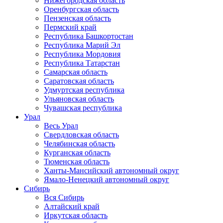
Нижегородская область
Оренбургская область
Пензенская область
Пермский край
Республика Башкортостан
Республика Марий Эл
Республика Мордовия
Республика Татарстан
Самарская область
Саратовская область
Удмуртская республика
Ульяновская область
Чувашская республика
Урал
Весь Урал
Свердловская область
Челябинская область
Курганская область
Тюменская область
Ханты-Мансийский автономный округ
Ямало-Ненецкий автономный округ
Сибирь
Вся Сибирь
Алтайский край
Иркутская область