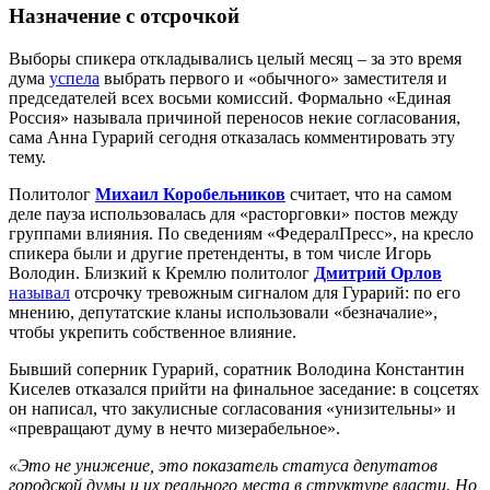
Назначение с отсрочкой
Выборы спикера откладывались целый месяц – за это время
дума
успела
выбрать первого и «обычного» заместителя и
председателей всех восьми комиссий. Формально «Единая
Россия» называла причиной переносов некие согласования,
сама Анна Гурарий сегодня отказалась комментировать эту
тему.
Политолог
Михаил Коробельников
считает, что на самом
деле пауза использовалась для «расторговки» постов между
группами влияния. По сведениям «ФедералПресс», на кресло
спикера были и другие претенденты, в том числе Игорь
Володин. Близкий к Кремлю политолог
Дмитрий Орлов
называл
отсрочку тревожным сигналом для Гурарий: по его
мнению, депутатские кланы использовали «безначалие»,
чтобы укрепить собственное влияние.
Бывший соперник Гурарий, соратник Володина Константин
Киселев отказался прийти на финальное заседание: в соцсетях
он написал, что закулисные согласования «унизительны» и
«превращают думу в нечто мизерабельное».
«Это не унижение, это показатель статуса депутатов
городской думы и их реального места в структуре власти. Но,