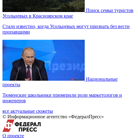
Поиск семьи туристов
Усольцевых в Красноярском крае
Стало известно, когда Усольцевых могут признать без вести
пропавшими
Национальные
проекты
Тюменские школьники примерили роли маркетологов и
инженеров
все актуальные сюжеты
© Информационное агентство «ФедералПресс»
О проекте