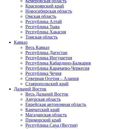
Кемеровская область
Красноярский край
Новосибирская область
Омская область
Республика Алтай
Республика Тыва
Республика Хакасия
Томская область
Кавказ
Весь Кавказ
Республика Дагестан
Республика Ингушетия
Республика Кабардино-Балкария
Республика Карачаево-Черкесия
Республика Чечня
Северная Осетия – Алания
Ставропольский край
Дальний Восток
Весь Дальний Восток
Амурская область
Еврейская автономная область
Камчатский край
Магаданская область
Приморский край
Республика Саха (Якутия)