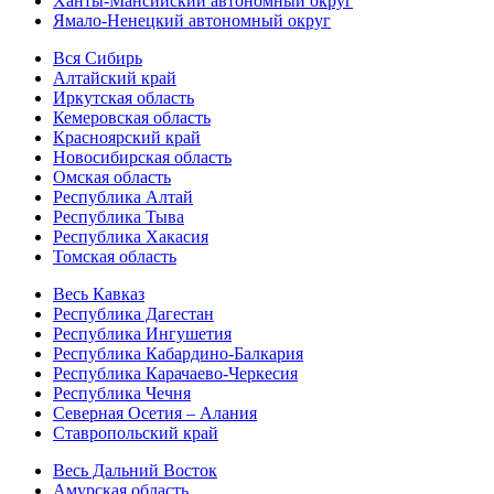
Ханты-Мансийский автономный округ
Ямало-Ненецкий автономный округ
Вся Сибирь
Алтайский край
Иркутская область
Кемеровская область
Красноярский край
Новосибирская область
Омская область
Республика Алтай
Республика Тыва
Республика Хакасия
Томская область
Весь Кавказ
Республика Дагестан
Республика Ингушетия
Республика Кабардино-Балкария
Республика Карачаево-Черкесия
Республика Чечня
Северная Осетия – Алания
Ставропольский край
Весь Дальний Восток
Амурская область