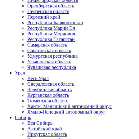
Нижегородская область
Оренбургская область
Пензенская область
Пермский край
Республика Башкортостан
Республика Марий Эл
Республика Мордовия
Республика Татарстан
Самарская область
Саратовская область
Удмуртская республика
Ульяновская область
Чувашская республика
Урал
Весь Урал
Свердловская область
Челябинская область
Курганская область
Тюменская область
Ханты-Мансийский автономный округ
Ямало-Ненецкий автономный округ
Сибирь
Вся Сибирь
Алтайский край
Иркутская область