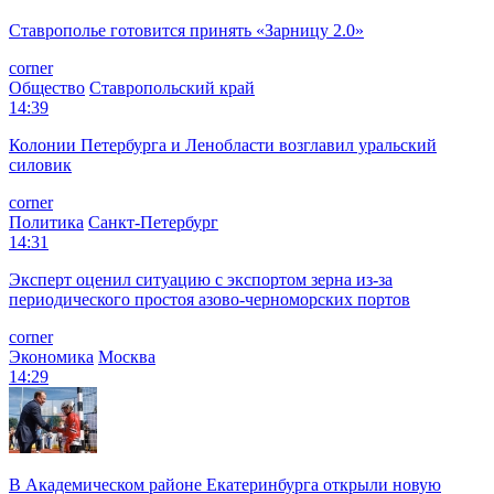
Ставрополье готовится принять «Зарницу 2.0»
corner
Общество
Ставропольский край
14:39
Колонии Петербурга и Ленобласти возглавил уральский
силовик
corner
Политика
Санкт-Петербург
14:31
Эксперт оценил ситуацию с экспортом зерна из-за
периодического простоя азово-черноморских портов
corner
Экономика
Москва
14:29
В Академическом районе Екатеринбурга открыли новую