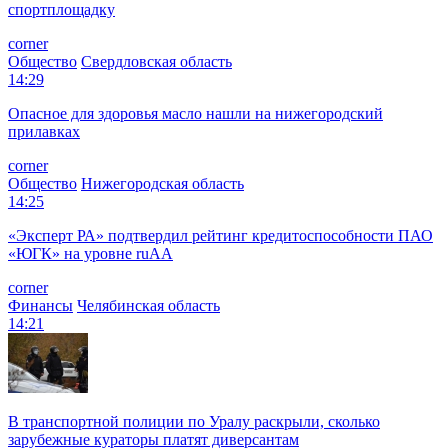
спортплощадку
corner
Общество
Свердловская область
14:29
Опасное для здоровья масло нашли на нижегородский
прилавках
corner
Общество
Нижегородская область
14:25
«Эксперт РА» подтвердил рейтинг кредитоспособности ПАО
«ЮГК» на уровне ruAА
corner
Финансы
Челябинская область
14:21
В транспортной полиции по Уралу раскрыли, сколько
зарубежные кураторы платят диверсантам