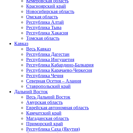
Кемеровская область
Красноярский край
Новосибирская область
Омская область
Республика Алтай
Республика Тыва
Республика Хакасия
Томская область
Кавказ
Весь Кавказ
Республика Дагестан
Республика Ингушетия
Республика Кабардино-Балкария
Республика Карачаево-Черкесия
Республика Чечня
Северная Осетия – Алания
Ставропольский край
Дальний Восток
Весь Дальний Восток
Амурская область
Еврейская автономная область
Камчатский край
Магаданская область
Приморский край
Республика Саха (Якутия)