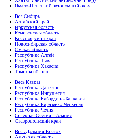
Ханты-Мансийский автономный округ
Ямало-Ненецкий автономный округ
Вся Сибирь
Алтайский край
Иркутская область
Кемеровская область
Красноярский край
Новосибирская область
Омская область
Республика Алтай
Республика Тыва
Республика Хакасия
Томская область
Весь Кавказ
Республика Дагестан
Республика Ингушетия
Республика Кабардино-Балкария
Республика Карачаево-Черкесия
Республика Чечня
Северная Осетия – Алания
Ставропольский край
Весь Дальний Восток
Амурская область