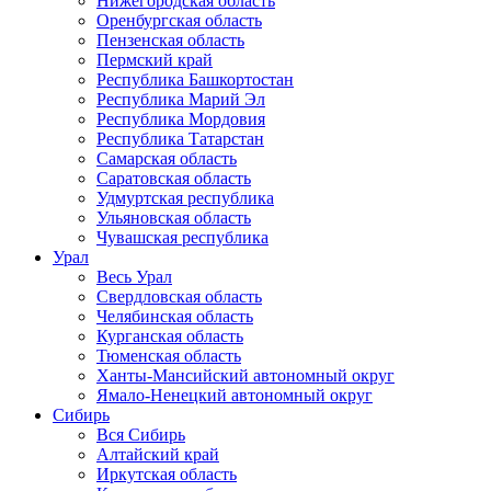
Нижегородская область
Оренбургская область
Пензенская область
Пермский край
Республика Башкортостан
Республика Марий Эл
Республика Мордовия
Республика Татарстан
Самарская область
Саратовская область
Удмуртская республика
Ульяновская область
Чувашская республика
Урал
Весь Урал
Свердловская область
Челябинская область
Курганская область
Тюменская область
Ханты-Мансийский автономный округ
Ямало-Ненецкий автономный округ
Сибирь
Вся Сибирь
Алтайский край
Иркутская область