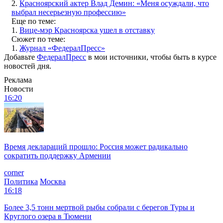
2.
Красноярский актер Влад Демин: «Меня осуждали, что
выбрал несерьезную профессию»
Еще по теме:
1.
Вице-мэр Красноярска ушел в отставку
Сюжет по теме:
1.
Журнал «ФедералПресс»
Добавьте
ФедералПресс
в мои источники, чтобы быть в курсе
новостей дня.
Реклама
Новости
16:20
Время деклараций прошло: Россия может радикально
сократить поддержку Армении
corner
Политика
Москва
16:18
Более 3,5 тонн мертвой рыбы собрали с берегов Туры и
Круглого озера в Тюмени