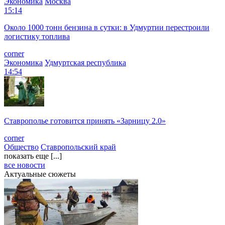
Экономика
Москва
15:14
Около 1000 тонн бензина в сутки: в Удмуртии перестроили
логистику топлива
corner
Экономика
Удмуртская республика
14:54
Ставрополье готовится принять «Зарницу 2.0»
corner
Общество
Ставропольский край
показать еще [...]
все новости
Актуальные сюжеты