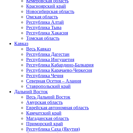
Кемеровская область
Красноярский край
Новосибирская область
Омская область
Республика Алтай
Республика Тыва
Республика Хакасия
Томская область
Кавказ
Весь Кавказ
Республика Дагестан
Республика Ингушетия
Республика Кабардино-Балкария
Республика Карачаево-Черкесия
Республика Чечня
Северная Осетия – Алания
Ставропольский край
Дальний Восток
Весь Дальний Восток
Амурская область
Еврейская автономная область
Камчатский край
Магаданская область
Приморский край
Республика Саха (Якутия)