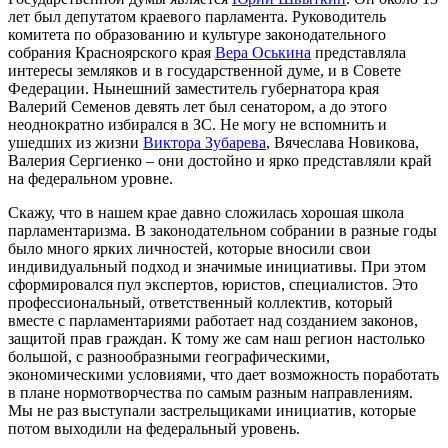
лет был депутатом краевого парламента. Руководитель
комитета по образованию и культуре законодательного
собрания Красноярского края
Вера Оськина
представляла
интересы земляков и в государственной думе, и в Совете
Федерации. Нынешний заместитель губернатора края
Валерий Семенов девять лет был сенатором, а до этого
неоднократно избирался в ЗС. Не могу не вспомнить и
ушедших из жизни
Виктора Зубарева
, Вячеслава Новикова,
Валерия Сергиенко – они достойно и ярко представляли край
на федеральном уровне.
Скажу, что в нашем крае давно сложилась хорошая школа
парламентаризма. В законодательном собрании в разные годы
было много ярких личностей, которые вносили свои
индивидуальный подход и значимые инициативы. При этом
сформировался пул экспертов, юристов, специалистов. Это
профессиональный, ответственный коллектив, который
вместе с парламентариями работает над созданием законов,
защитой прав граждан. К тому же сам наш регион настолько
большой, с разнообразными географическими,
экономическими условиями, что дает возможность поработать
в плане нормотворчества по самым разным направлениям.
Мы не раз выступали застрельщиками инициатив, которые
потом выходили на федеральный уровень.