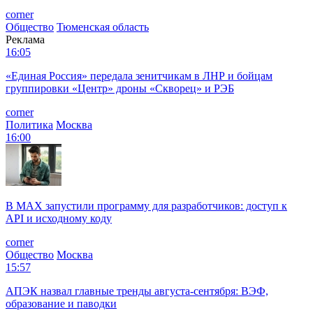
corner
Общество
Тюменская область
Реклама
16:05
«Единая Россия» передала зенитчикам в ЛНР и бойцам
группировки «Центр» дроны «Скворец» и РЭБ
corner
Политика
Москва
16:00
В MAX запустили программу для разработчиков: доступ к
API и исходному коду
corner
Общество
Москва
15:57
АПЭК назвал главные тренды августа-сентября: ВЭФ,
образование и паводки