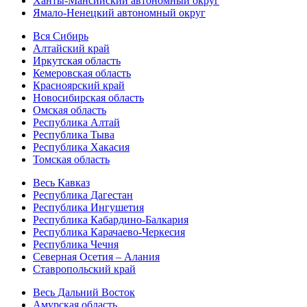
Ханты-Мансийский автономный округ
Ямало-Ненецкий автономный округ
Вся Сибирь
Алтайский край
Иркутская область
Кемеровская область
Красноярский край
Новосибирская область
Омская область
Республика Алтай
Республика Тыва
Республика Хакасия
Томская область
Весь Кавказ
Республика Дагестан
Республика Ингушетия
Республика Кабардино-Балкария
Республика Карачаево-Черкесия
Республика Чечня
Северная Осетия – Алания
Ставропольский край
Весь Дальний Восток
Амурская область