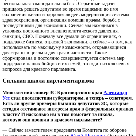
региональная законодательная база. Серьезные задачи
пришлось решать депутатам во время пандемии во имя
сохранения жизни и здоровья людей: модернизация системы
здравоохранения, организация помощи врачам, борьба с
последствиями для экономики. Сейчас мы находимся в
условиях постоянного внешнеполитического давления,
санкций, СВО. Поначалу все думали об ограничениях, о
поддержке бизнеса, отраслей экономики, а сейчас – о том, как
использовать по максимуму возможности, открывающиеся
для страны в целом и для края в частности. Также
сформирована и постоянно совершенствуется система мер
поддержки наших бойцов и их семей, это один из ключевых
вопросов для краевого парламента.
Сильная школа парламентаризма
Многолетний спикер ЗС Красноярского края
Александр
Усс
стал впоследствии губернатором, а теперь – сенатором.
Есть ли другие примеры бывших депутатов ЗС, которые
сегодня отстаивают интересы края в федеральных органах
власти? И насколько им в том помогает та школа,
которую они прошли в краевом парламенте?
— Сейчас заместителем председателя Комитета по обороне
Государственной думы является
Юрий Швыткин
. Он около 15