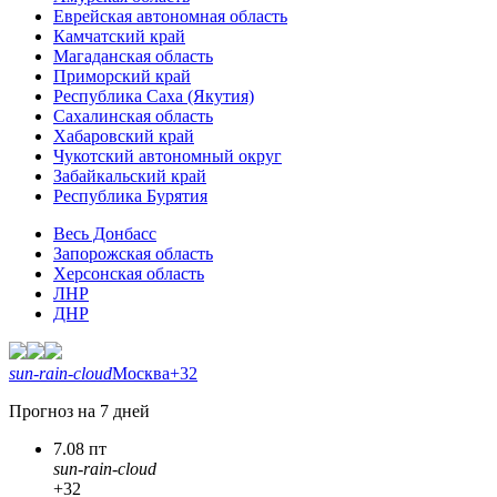
Еврейская автономная область
Камчатский край
Магаданская область
Приморский край
Республика Саха (Якутия)
Сахалинская область
Хабаровский край
Чукотский автономный округ
Забайкальский край
Республика Бурятия
Весь Донбасс
Запорожская область
Херсонская область
ЛНР
ДНР
sun-rain-cloud
Москва
+32
Прогноз на 7 дней
7.08 пт
sun-rain-cloud
+32