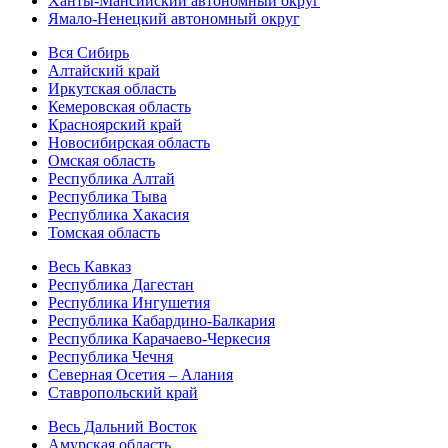
Ханты-Мансийский автономный округ
Ямало-Ненецкий автономный округ
Вся Сибирь
Алтайский край
Иркутская область
Кемеровская область
Красноярский край
Новосибирская область
Омская область
Республика Алтай
Республика Тыва
Республика Хакасия
Томская область
Весь Кавказ
Республика Дагестан
Республика Ингушетия
Республика Кабардино-Балкария
Республика Карачаево-Черкесия
Республика Чечня
Северная Осетия – Алания
Ставропольский край
Весь Дальний Восток
Амурская область