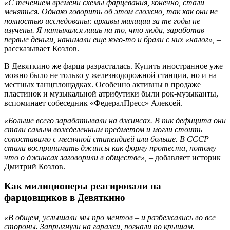
«С течением времени схемы фарцевания, конечно, стали
меняться. Однако говорить об этом сложно, так как они не
полностью исследованы: архивы милиции за те годы не
изучены. Я натыкался лишь на то, что люди, заработав
первые деньги, нанимали еще кого-то и брали с них «налог»,
–
рассказывает Козлов.
В Девяткино же фарца разрасталась. Купить иностранное уже
можно было не только у железнодорожной станции, но и на
местных танцплощадках. Особенно активны в продаже
пластинок и музыкальной атрибутики были рок-музыканты,
вспоминает собеседник «ФедералПресс» Алексей.
«Больше всего зарабатывали на джинсах. В пик дефицита они
стали самым вожделенным предметом и могли стоить
сопоставимо с месячной стипендией или больше. В СССР
стали воспринимать джинсы как форму протеста, потому
что о джинсах заговорили в обществе»,
– добавляет историк
Дмитрий Козлов.
Как милиционеры реагировали на
фарцовщиков в Девяткино
«В общем, услышали мы про ментов – и разбежались во все
стороны. Запрыгнули на гаражи, погнали по крышам.