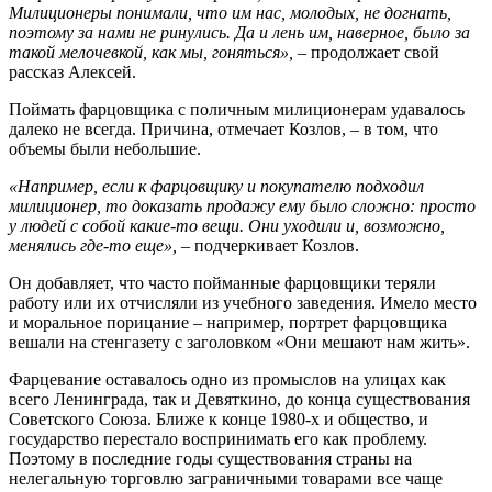
Милиционеры понимали, что им нас, молодых, не догнать,
поэтому за нами не ринулись. Да и лень им, наверное, было за
такой мелочевкой, как мы, гоняться»,
– продолжает свой
рассказ Алексей.
Поймать фарцовщика с поличным милиционерам удавалось
далеко не всегда. Причина, отмечает Козлов, – в том, что
объемы были небольшие.
«Например, если к фарцовщику и покупателю подходил
милиционер, то доказать продажу ему было сложно: просто
у людей с собой какие-то вещи. Они уходили и, возможно,
менялись где-то еще»,
– подчеркивает Козлов.
Он добавляет, что часто пойманные фарцовщики теряли
работу или их отчисляли из учебного заведения. Имело место
и моральное порицание – например, портрет фарцовщика
вешали на стенгазету с заголовком «Они мешают нам жить».
Фарцевание оставалось одно из промыслов на улицах как
всего Ленинграда, так и Девяткино, до конца существования
Советского Союза. Ближе к конце 1980-х и общество, и
государство перестало воспринимать его как проблему.
Поэтому в последние годы существования страны на
нелегальную торговлю заграничными товарами все чаще