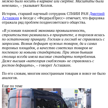
можно было носить в кармане или свертке. Масштабы были
невелики», –
указывает Козлов.
Историк, старший научный сотрудник СПбИИ РАН
Дмитрий
Асташкин
в беседе с «ФедералПресс» отмечает, что фарцовка
отражала ряд проблем позднесоветского общества.
«В условиях плановой экономики промышленность,
строительство развивались в приоритете, а торговля велась
по остаточному принципу. Госплан и госснаб не справлялись с
запросами. Возник дефицит нужных товаров, да и самих
торговых площадок, а качество советских товаров не
поспевало за новыми стандартами. При этом бывшая
столица всегда имела высокие стандарты потребления.
Даже высшая «категория снабжения» не справлялась с
ростом дефицита»,
– говорит Асташкин.
По его словам, многим иностранным товарам и вовсе не было
аналогов.
Еще по теме