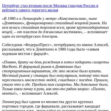
Петербург стал вторым после Москвы городом России в
рейтинге самого дорогого жилья
«В 1980-х в Ленинграде у метро «Комсомольская», ныне
«Девяткино», функционировал стихийный вещевой рынок. На
нем велась стихийная торговля всем, кроме крупногабаритных
вещей, – от пластов до джинсовых костюмов»,
– вспоминает
один из петербургских блогеров.
Собеседник «ФедералПресс», петербуржец по имени Алексей,
рассказывает, что в Девяткино в 1980 годы было «самым
ходовым местом с фарцой».
«Помню, брату на день рождения я хотел подарить сигареты
Marlboro. И фарцовый рынок в Девяткино был
стопроцентным вариантом, где это можно было купить.
Местный рынок у станции был популярным, потому что там
пересекались множество людей, сошедших с поездов. Пришли,
узнали что и где. Продали нам сигареты. Мы довольные были.
Только взяли пачку в руки, как кто-то рядом заорал: «Палево,
менты!»,
– вспоминает Алексей.
Ленинград был одним из множества других крупных
портовых городов, где фарцевали, рассказывает кандидат
исторических наук, автор работ по истории культурной жизни