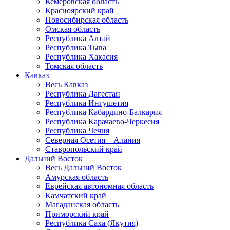
Кемеровская область
Красноярский край
Новосибирская область
Омская область
Республика Алтай
Республика Тыва
Республика Хакасия
Томская область
Кавказ
Весь Кавказ
Республика Дагестан
Республика Ингушетия
Республика Кабардино-Балкария
Республика Карачаево-Черкесия
Республика Чечня
Северная Осетия – Алания
Ставропольский край
Дальний Восток
Весь Дальний Восток
Амурская область
Еврейская автономная область
Камчатский край
Магаданская область
Приморский край
Республика Саха (Якутия)