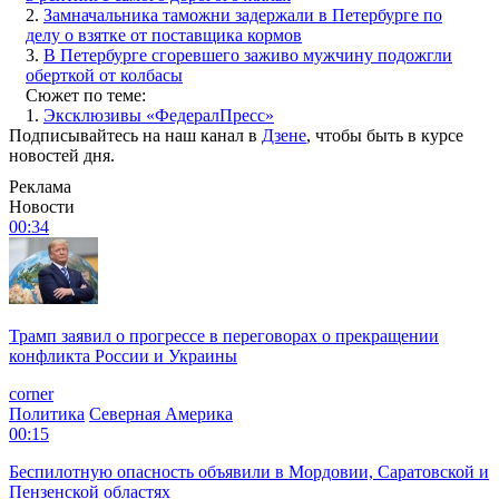
2.
Замначальника таможни задержали в Петербурге по
делу о взятке от поставщика кормов
3.
В Петербурге сгоревшего заживо мужчину подожгли
оберткой от колбасы
Сюжет по теме:
1.
Эксклюзивы «ФедералПресс»
Подписывайтесь на наш канал в
Дзене
, чтобы быть в курсе
новостей дня.
Реклама
Новости
00:34
Трамп заявил о прогрессе в переговорах о прекращении
конфликта России и Украины
corner
Политика
Северная Америка
00:15
Беспилотную опасность объявили в Мордовии, Саратовской и
Пензенской областях