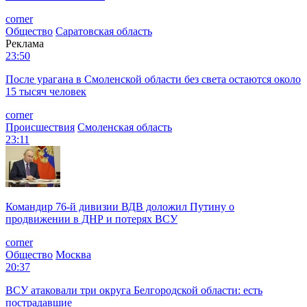
corner
Общество
Саратовская область
Реклама
23:50
После урагана в Смоленской области без света остаются около
15 тысяч человек
corner
Происшествия
Смоленская область
23:11
Командир 76-й дивизии ВДВ доложил Путину о
продвижении в ДНР и потерях ВСУ
corner
Общество
Москва
20:37
ВСУ атаковали три округа Белгородской области: есть
пострадавшие