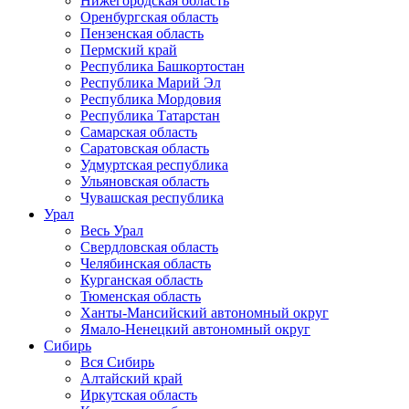
Нижегородская область
Оренбургская область
Пензенская область
Пермский край
Республика Башкортостан
Республика Марий Эл
Республика Мордовия
Республика Татарстан
Самарская область
Саратовская область
Удмуртская республика
Ульяновская область
Чувашская республика
Урал
Весь Урал
Свердловская область
Челябинская область
Курганская область
Тюменская область
Ханты-Мансийский автономный округ
Ямало-Ненецкий автономный округ
Сибирь
Вся Сибирь
Алтайский край
Иркутская область