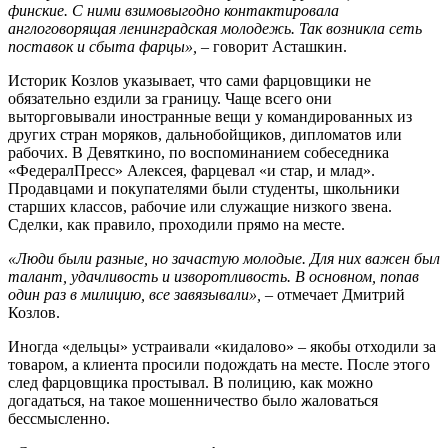
финские. С ними взимовыгодно контактировала
англоговорящая ленинградская молодежь. Так возникла сеть
поставок и сбыта фарцы»,
– говорит Асташкин.
Историк Козлов указывает, что сами фарцовщики не
обязательно ездили за границу. Чаще всего они
выторговывали иностранные вещи у командированных из
других стран моряков, дальнобойщиков, дипломатов или
рабочих. В Девяткино, по воспоминанием собеседника
«ФедералПресс» Алексея, фарцевал «и стар, и млад».
Продавцами и покупателями были студенты, школьники
старших классов, рабочие или служащие низкого звена.
Сделки, как правило, проходили прямо на месте.
«Люди были разные, но зачастую молодые. Для них важен был
талант, удачливость и изворотливость. В основном, попав
один раз в милицию, все завязывали»,
– отмечает Дмитрий
Козлов.
Иногда «дельцы» устраивали «кидалово» – якобы отходили за
товаром, а клиента просили подождать на месте. После этого
след фарцовщика простывал. В полицию, как можно
догадаться, на такое мошенничество было жаловаться
бессмысленно.