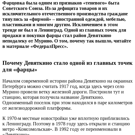
Фарцовка была одним из признаков «теневого» быта
Советского Союза. Из-за дефицита товаров и их
исключительного отечественного производства граждане
тянулись за «фирмой» – иностранной одеждой, мебелью,
пластинками и многим другим. Исключением в этом
тренде не был и Ленинград. Одной из главных точек для
продажи и покупки фарцы стал район Девяткино
неподалеку от Мурино. О том, почему так вышло, читайте
в материале «ФедералПресс».
Почему Девяткино стало одной из главных точек
для «фарцы»
Началом современной истории района Девяткино на окраинах
Петербурга можно считать 1917 год, когда здесь через село
Мурино провели ветку железной дороги. Построили тут и
станцию, которая получила название Девяткино.
Одноименный поселок при этом находился в паре километров
от железнодорожной платформы.
К 1970-м местные новостройки уже вплотную приблизились
к Ленинграду. Поэтому в 1978 году здесь открыли и станцию
метро «Комсомольская». В 1992 году ее переименовали в
«Девяткино».