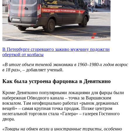
В Петербурге сгоревшего заживо мужчину подожгли
оберткой от колбасы
«В итоге объем теневой экономики в 1960–1980-х годов возрос
в 18 раз»,
– добавляет ученый.
Как была устроена фарцовка в Девяткино
Кроме Девяткино популярными локациями для фарцы были
набережная Обводного канала – точка за Варшавским
вокзалом. Там неофициально работал «рынок держанных
вещей» – самая крупная точка продаж. Позже центром
нелегальной торговли стала «Галера» – галерея Гостиного
двора.
«Товары на обмен везли и иностранные туристы, особенно