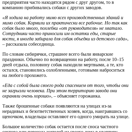
предприятия часто находятся рядом с друг другом, то в
компанию прибивались собаки с других заводов.
«Я ходила на работу мимо всех производственных зданий и
мимо собак. Кормили их практически все рабочие. Но так как
собак было много, похлебки «от руководителя» не хватало.
Сотрудники часто приносили им остатки еды, старые
кости, я иногда забирала для собак объедки из детского сада»
,
– рассказала собеседница.
По словам сибирячки, страшнее всего были январские
праздники. Обычно по возвращении на работу, после 10–15
дней отдыха, половину собак находили мертвыми, а те, кто
остался, становились озлобленными, готовыми наброситься
на любого прохожего.
«Еда с собой была своего рода спасением от того, чтобы они
не загрызли человека. При этом территорию завода они
охраняли очень хорошо»
, – объясняет горожанка.
Также брошенные собаки появляются на улицах из-за
нерадивых и безответственных хозяев, когда, наигравшись со
щеночком, владельцы оставляют его одного умирать на улице.
Большое количество собак остается после сноса частного
сектора или переезда жителей из своего дома в квартиру.