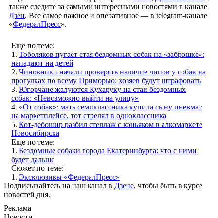
также следите за самыми интересными новостями в канале
Дзен
. Все самое важное и оперативное — в telegram-канале
«
ФедералПресс
».
Еще по теме:
1.
Тоболяков пугает стая бездомных собак на «заброшке»:
нападают на детей
2.
Чиновники начали проверять наличие чипов у собак на
прогулках по всему Приморью: хозяев будут штрафовать
3.
Югорчане жалуются Кухаруку на стаи бездомных
собак: «Невозможно выйти на улицу»
4.
«От собак»: мать семиклассника купила сыну пневмат
на маркетплейсе, тот стрелял в одноклассника
5.
Кот-дебошир разбил стеллаж с коньяком в алкомаркете
Новосибирска
Еще по теме:
1.
Бездомные собаки города Екатеринбурга: что с ними
будет дальше
Сюжет по теме:
1.
Эксклюзивы «ФедералПресс»
Подписывайтесь на наш канал в
Дзене
, чтобы быть в курсе
новостей дня.
Реклама
Новости