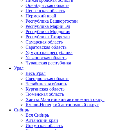
Нижегородская область
Оренбургская область
Пензенская область
Пермский край
Республика Башкортостан
Республика Марий Эл
Республика Мордовия
Республика Татарстан
Самарская область
Саратовская область
Удмуртская республика
Ульяновская область
Чувашская республика
Урал
Весь Урал
Свердловская область
Челябинская область
Курганская область
Тюменская область
Ханты-Мансийский автономный округ
Ямало-Ненецкий автономный округ
Сибирь
Вся Сибирь
Алтайский край
Иркутская область