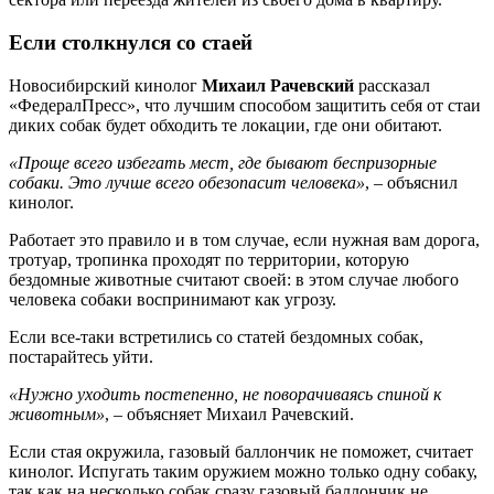
Если столкнулся со стаей
Новосибирский кинолог
Михаил Рачевский
рассказал
«ФедералПресс», что лучшим способом защитить себя от стаи
диких собак будет обходить те локации, где они обитают.
«Проще всего избегать мест, где бывают беспризорные
собаки. Это лучше всего обезопасит человека»
, – объяснил
кинолог.
Работает это правило и в том случае, если нужная вам дорога,
тротуар, тропинка проходят по территории, которую
бездомные животные считают своей: в этом случае любого
человека собаки воспринимают как угрозу.
Если все-таки встретились со статей бездомных собак,
постарайтесь уйти.
«Нужно уходить постепенно, не поворачиваясь спиной к
животным»
, – объясняет Михаил Рачевский.
Если стая окружила, газовый баллончик не поможет, считает
кинолог. Испугать таким оружием можно только одну собаку,
так как на несколько собак сразу газовый баллончик не