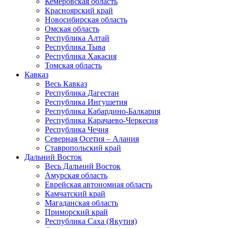
Кемеровская область
Красноярский край
Новосибирская область
Омская область
Республика Алтай
Республика Тыва
Республика Хакасия
Томская область
Кавказ
Весь Кавказ
Республика Дагестан
Республика Ингушетия
Республика Кабардино-Балкария
Республика Карачаево-Черкесия
Республика Чечня
Северная Осетия – Алания
Ставропольский край
Дальний Восток
Весь Дальний Восток
Амурская область
Еврейская автономная область
Камчатский край
Магаданская область
Приморский край
Республика Саха (Якутия)