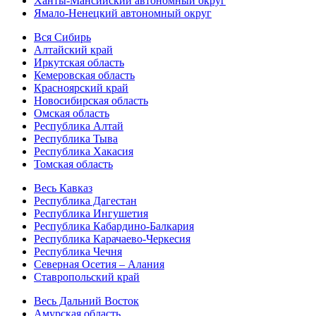
Ханты-Мансийский автономный округ
Ямало-Ненецкий автономный округ
Вся Сибирь
Алтайский край
Иркутская область
Кемеровская область
Красноярский край
Новосибирская область
Омская область
Республика Алтай
Республика Тыва
Республика Хакасия
Томская область
Весь Кавказ
Республика Дагестан
Республика Ингушетия
Республика Кабардино-Балкария
Республика Карачаево-Черкесия
Республика Чечня
Северная Осетия – Алания
Ставропольский край
Весь Дальний Восток
Амурская область