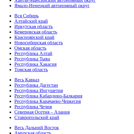
Ханты-Мансийский автономный округ
Ямало-Ненецкий автономный округ
Вся Сибирь
Алтайский край
Иркутская область
Кемеровская область
Красноярский край
Новосибирская область
Омская область
Республика Алтай
Республика Тыва
Республика Хакасия
Томская область
Весь Кавказ
Республика Дагестан
Республика Ингушетия
Республика Кабардино-Балкария
Республика Карачаево-Черкесия
Республика Чечня
Северная Осетия – Алания
Ставропольский край
Весь Дальний Восток
Амурская область