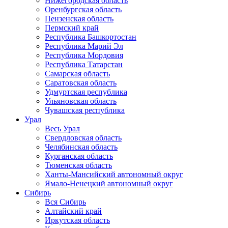
Нижегородская область
Оренбургская область
Пензенская область
Пермский край
Республика Башкортостан
Республика Марий Эл
Республика Мордовия
Республика Татарстан
Самарская область
Саратовская область
Удмуртская республика
Ульяновская область
Чувашская республика
Урал
Весь Урал
Свердловская область
Челябинская область
Курганская область
Тюменская область
Ханты-Мансийский автономный округ
Ямало-Ненецкий автономный округ
Сибирь
Вся Сибирь
Алтайский край
Иркутская область