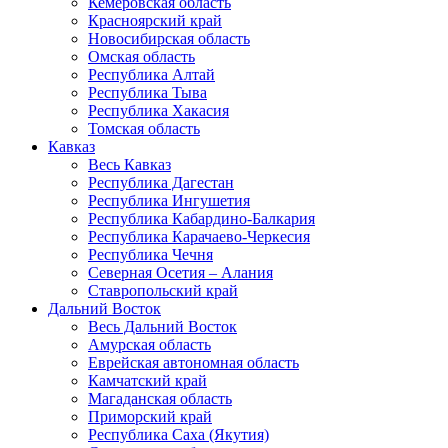
Кемеровская область
Красноярский край
Новосибирская область
Омская область
Республика Алтай
Республика Тыва
Республика Хакасия
Томская область
Кавказ
Весь Кавказ
Республика Дагестан
Республика Ингушетия
Республика Кабардино-Балкария
Республика Карачаево-Черкесия
Республика Чечня
Северная Осетия – Алания
Ставропольский край
Дальний Восток
Весь Дальний Восток
Амурская область
Еврейская автономная область
Камчатский край
Магаданская область
Приморский край
Республика Саха (Якутия)