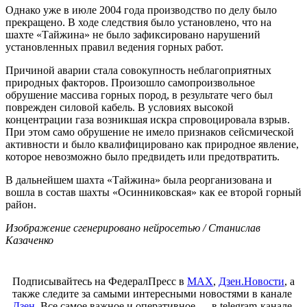
Однако уже в июле 2004 года производство по делу было
прекращено. В ходе следствия было установлено, что на
шахте «Тайжина» не было зафиксировано нарушений
установленных правил ведения горных работ.
Причиной аварии стала совокупность неблагоприятных
природных факторов. Произошло самопроизвольное
обрушение массива горных пород, в результате чего был
поврежден силовой кабель. В условиях высокой
концентрации газа возникшая искра спровоцировала взрыв.
При этом само обрушение не имело признаков сейсмической
активности и было квалифицировано как природное явление,
которое невозможно было предвидеть или предотвратить.
В дальнейшем шахта «Тайжина» была реорганизована и
вошла в состав шахты «Осинниковская» как ее второй горный
район.
Изображение сгенерировано нейросетью / Станислав
Казаченко
Подписывайтесь на ФедералПресс в
МАХ
,
Дзен.Новости
, а
также следите за самыми интересными новостями в канале
Дзен
. Все самое важное и оперативное — в telegram-канале