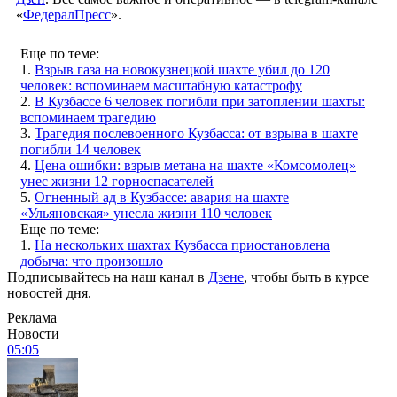
«
ФедералПресс
».
Еще по теме:
1.
Взрыв газа на новокузнецкой шахте убил до 120
человек: вспоминаем масштабную катастрофу
2.
В Кузбассе 6 человек погибли при затоплении шахты:
вспоминаем трагедию
3.
Трагедия послевоенного Кузбасса: от взрыва в шахте
погибли 14 человек
4.
Цена ошибки: взрыв метана на шахте «Комсомолец»
унес жизни 12 горноспасателей
5.
Огненный ад в Кузбассе: авария на шахте
«Ульяновская» унесла жизни 110 человек
Еще по теме:
1.
На нескольких шахтах Кузбасса приостановлена
добыча: что произошло
Подписывайтесь на наш канал в
Дзене
, чтобы быть в курсе
новостей дня.
Реклама
Новости
05:05