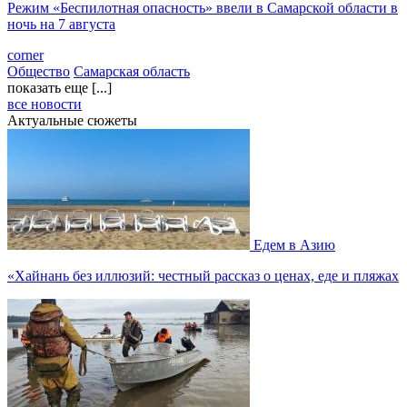
Режим «Беспилотная опасность» ввели в Самарской области в
ночь на 7 августа
corner
Общество
Самарская область
показать еще [...]
все новости
Актуальные сюжеты
Едем в Азию
«Хайнань без иллюзий: честный рассказ о ценах, еде и пляжах