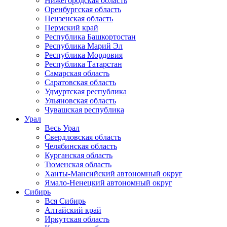
Нижегородская область
Оренбургская область
Пензенская область
Пермский край
Республика Башкортостан
Республика Марий Эл
Республика Мордовия
Республика Татарстан
Самарская область
Саратовская область
Удмуртская республика
Ульяновская область
Чувашская республика
Урал
Весь Урал
Свердловская область
Челябинская область
Курганская область
Тюменская область
Ханты-Мансийский автономный округ
Ямало-Ненецкий автономный округ
Сибирь
Вся Сибирь
Алтайский край
Иркутская область