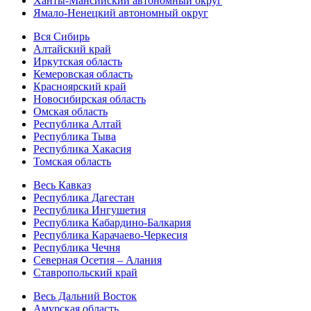
Ханты-Мансийский автономный округ
Ямало-Ненецкий автономный округ
Вся Сибирь
Алтайский край
Иркутская область
Кемеровская область
Красноярский край
Новосибирская область
Омская область
Республика Алтай
Республика Тыва
Республика Хакасия
Томская область
Весь Кавказ
Республика Дагестан
Республика Ингушетия
Республика Кабардино-Балкария
Республика Карачаево-Черкесия
Республика Чечня
Северная Осетия – Алания
Ставропольский край
Весь Дальний Восток
Амурская область