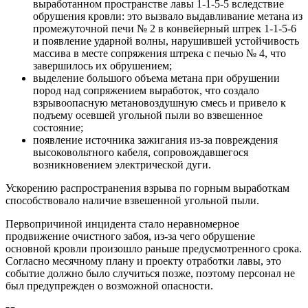
выработанном пространстве лавы 1-1-5-5 вследствие
обрушения кровли: это вызвало выдавливание метана из
промежуточной печи № 2 в конвейерный штрек 1-1-5-6
и появление ударной волны, нарушившей устойчивость
массива в месте сопряжения штрека с печью № 4, что
завершилось их обрушением;
выделение большого объема метана при обрушении
пород над сопряжением выработок, что создало
взрывоопасную метановоздушную смесь и привело к
подъему осевшей угольной пыли во взвешенное
состояние;
появление источника зажигания из-за повреждения
высоковольтного кабеля, сопровождавшегося
возникновением электрической дуги.
Ускорению распространения взрыва по горным выработкам
способствовало наличие взвешенной угольной пыли.
Первопричиной инцидента стало неравномерное
продвижение очистного забоя, из-за чего обрушение
основной кровли произошло раньше предусмотренного срока.
Согласно месячному плану и проекту отработки лавы, это
событие должно было случиться позже, поэтому персонал не
был предупрежден о возможной опасности.