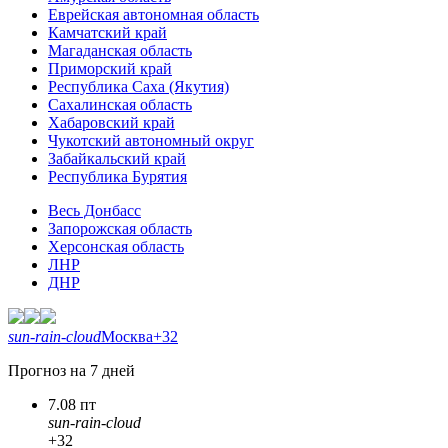
Еврейская автономная область
Камчатский край
Магаданская область
Приморский край
Республика Саха (Якутия)
Сахалинская область
Хабаровский край
Чукотский автономный округ
Забайкальский край
Республика Бурятия
Весь Донбасс
Запорожская область
Херсонская область
ЛНР
ДНР
sun-rain-cloud
Москва
+32
Прогноз на 7 дней
7.08 пт
sun-rain-cloud
+32