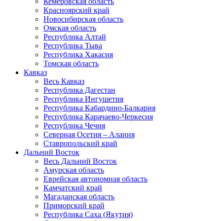
Кемеровская область
Красноярский край
Новосибирская область
Омская область
Республика Алтай
Республика Тыва
Республика Хакасия
Томская область
Кавказ
Весь Кавказ
Республика Дагестан
Республика Ингушетия
Республика Кабардино-Балкария
Республика Карачаево-Черкесия
Республика Чечня
Северная Осетия – Алания
Ставропольский край
Дальний Восток
Весь Дальний Восток
Амурская область
Еврейская автономная область
Камчатский край
Магаданская область
Приморский край
Республика Саха (Якутия)