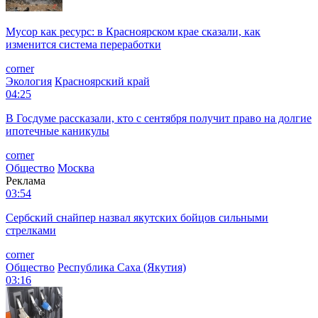
Мусор как ресурс: в Красноярском крае сказали, как
изменится система переработки
corner
Экология
Красноярский край
04:25
В Госдуме рассказали, кто с сентября получит право на долгие
ипотечные каникулы
corner
Общество
Москва
Реклама
03:54
Сербский снайпер назвал якутских бойцов сильными
стрелками
corner
Общество
Республика Саха (Якутия)
03:16