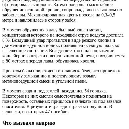
сформировалась полость. Затем произошло масштабное
обрушение основной кровли, сопровождавшееся заколом по
забою лавы. Механизированная крепь просела на 0,3–0,5
метра и наклонилась в сторону забоя.
В момент обрушения в лаву был выброшен метан,
концентрация которого на исходящей струе воздуха достигла
8 %. Воздушный удар проявился в виде резкого хлопка и
движения воздушной волны, поднявшей осевшую пыль во
взвешенное состояние. Вследствие этого на сопряжении
конвейерного штрека и вентиляционной печи, находившемся
в 80 метрах впереди лавы, обрушилась кровля.
При этом была повреждена изоляция кабеля, что привело к
короткому замыканию и последующему взрыву
метановоздушной смеси и угольной пыли.
В момент аварии под землей находились 54 горняка.
Некоторые из них смогли самостоятельно подняться на
поверхность, остальных пришлось извлекать из-под завалов
спасателям. В результате трагедии травмы получили 53
человека, из которых 47 погибли.
Что вызвало аварию