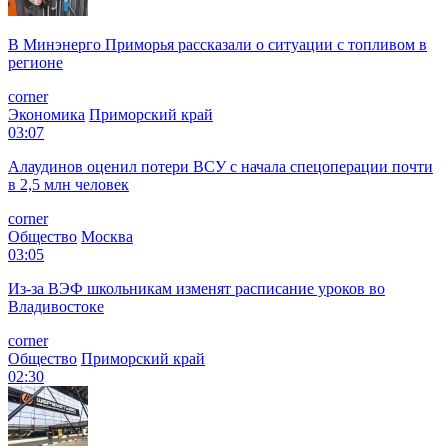
В Минэнерго Приморья рассказали о ситуации с топливом в
регионе
corner
Экономика
Приморский край
03:07
Алаудинов оценил потери ВСУ с начала спецоперации почти
в 2,5 млн человек
corner
Общество
Москва
03:05
Из-за ВЭФ школьникам изменят расписание уроков во
Владивостоке
corner
Общество
Приморский край
02:30