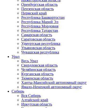
Нижегородская область
Оренбургская область
Пензенская область
Пермский край
Республика Башкортостан
Республика Марий Эл
Республика Мордовия
Республика Татарстан
Самарская область
Саратовская область
Удмуртская республика
Ульяновская область
Чувашская республика
Урал
Весь Урал
Свердловская область
Челябинская область
Курганская область
Тюменская область
Ханты-Мансийский автономный округ
Ямало-Ненецкий автономный округ
Сибирь
Вся Сибирь
Алтайский край
Иркутская область