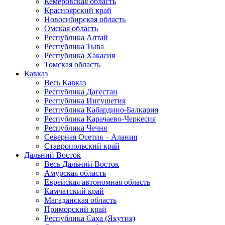
Кемеровская область
Красноярский край
Новосибирская область
Омская область
Республика Алтай
Республика Тыва
Республика Хакасия
Томская область
Кавказ
Весь Кавказ
Республика Дагестан
Республика Ингушетия
Республика Кабардино-Балкария
Республика Карачаево-Черкесия
Республика Чечня
Северная Осетия – Алания
Ставропольский край
Дальний Восток
Весь Дальний Восток
Амурская область
Еврейская автономная область
Камчатский край
Магаданская область
Приморский край
Республика Саха (Якутия)