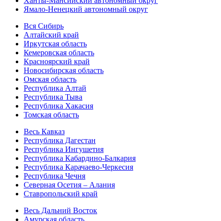
Ханты-Мансийский автономный округ
Ямало-Ненецкий автономный округ
Вся Сибирь
Алтайский край
Иркутская область
Кемеровская область
Красноярский край
Новосибирская область
Омская область
Республика Алтай
Республика Тыва
Республика Хакасия
Томская область
Весь Кавказ
Республика Дагестан
Республика Ингушетия
Республика Кабардино-Балкария
Республика Карачаево-Черкесия
Республика Чечня
Северная Осетия – Алания
Ставропольский край
Весь Дальний Восток
Амурская область