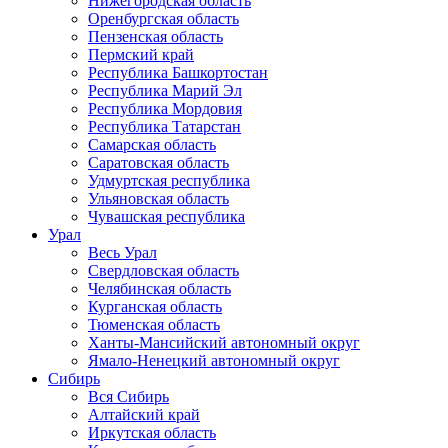
Нижегородская область
Оренбургская область
Пензенская область
Пермский край
Республика Башкортостан
Республика Марий Эл
Республика Мордовия
Республика Татарстан
Самарская область
Саратовская область
Удмуртская республика
Ульяновская область
Чувашская республика
Урал
Весь Урал
Свердловская область
Челябинская область
Курганская область
Тюменская область
Ханты-Мансийский автономный округ
Ямало-Ненецкий автономный округ
Сибирь
Вся Сибирь
Алтайский край
Иркутская область