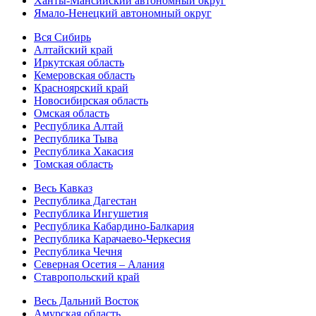
Ханты-Мансийский автономный округ
Ямало-Ненецкий автономный округ
Вся Сибирь
Алтайский край
Иркутская область
Кемеровская область
Красноярский край
Новосибирская область
Омская область
Республика Алтай
Республика Тыва
Республика Хакасия
Томская область
Весь Кавказ
Республика Дагестан
Республика Ингушетия
Республика Кабардино-Балкария
Республика Карачаево-Черкесия
Республика Чечня
Северная Осетия – Алания
Ставропольский край
Весь Дальний Восток
Амурская область