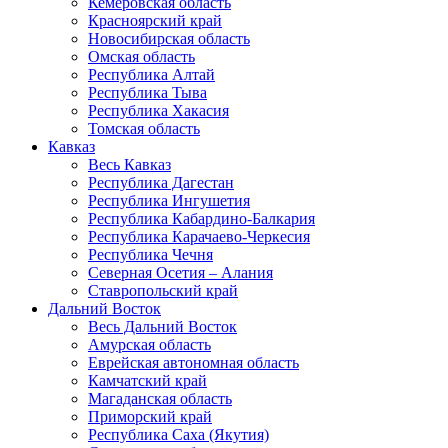
Кемеровская область
Красноярский край
Новосибирская область
Омская область
Республика Алтай
Республика Тыва
Республика Хакасия
Томская область
Кавказ
Весь Кавказ
Республика Дагестан
Республика Ингушетия
Республика Кабардино-Балкария
Республика Карачаево-Черкесия
Республика Чечня
Северная Осетия – Алания
Ставропольский край
Дальний Восток
Весь Дальний Восток
Амурская область
Еврейская автономная область
Камчатский край
Магаданская область
Приморский край
Республика Саха (Якутия)