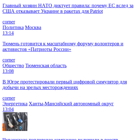
Главный хозяин НАТО диктует правила: почему ЕС вслед за
США отказывает Украине в ракетах для Patriot
corner
Политика
Москва
13:14
Тюмень готовится к масштабному форуму волонтеров и
активистов «Патриоты России»
corner
Общество
Тюменская область
13:08
В Югре протестировали первый цифровой симулятор для
добычи на зрелых месторождениях
corner
Энергетика
Ханты-Мансийский автономный округ
13:04
Чувашскую топливную компанию включили в реестр