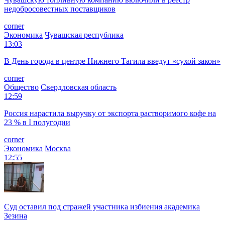
недобросовестных поставщиков
corner
Экономика
Чувашская республика
13:03
В День города в центре Нижнего Тагила введут «сухой закон»
corner
Общество
Свердловская область
12:59
Россия нарастила выручку от экспорта растворимого кофе на
23 % в I полугодии
corner
Экономика
Москва
12:55
Суд оставил под стражей участника избиения академика
Зезина